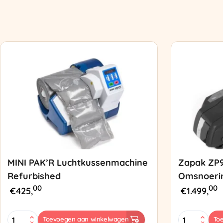
MINI PAK’R Luchtkussenmachine
Zapak ZP
Refurbished
Omsnoeri
00
00
€
425,
€
1.499,
MINI
Zapak
Toevoegen aan winkelwagen
To