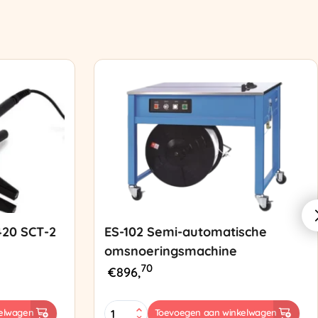
420 SCT-2
ES-102 Semi-automatische
omsnoeringsmachine
70
€
896,
ES-
elwagen
Toevoegen aan winkelwagen