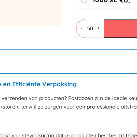
€
0,
.
Postdozen
bruin
-
+
150x150x60mm
aantal
e en Efficiënte Verpakking
 verzenden van producten? Postdozen zijn de ideale ke
turen, terwijl ze zorgen voor een professionele uitstral
kt van stevig karton dat je producten beschermt tegen 