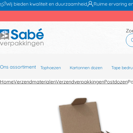
Wij bieden kwaliteit en duurzaamheid
Ruime ervaring en
Zo
Ons assortiment
Tophoezen
Kartonnen dozen
Tape bedru
Home
Verzendmaterialen
Verzendverpakkingen
Postdozen
Po