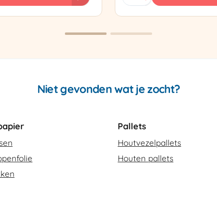
Super
sapparaat
Cello
420
SCT-
2
aantal
Niet gevonden wat je zocht?
apier
Pallets
ssen
Houtvezelpallets
penfolie
Houten pallets
kken