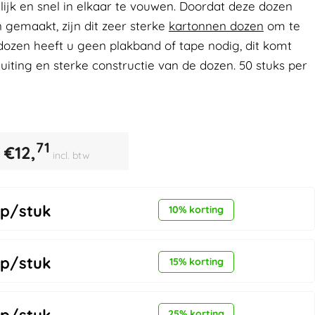
ijk en snel in elkaar te vouwen. Doordat deze dozen
n gemaakt, zijn dit zeer sterke
kartonnen dozen
om te
dozen heeft u geen plakband of tape nodig, dit komt
uiting en sterke constructie van de dozen. 50 stuks per
71
€
12,
incl. btw
p/stuk
10% korting
p/stuk
15% korting
25% korting