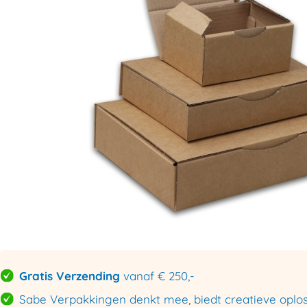
Gratis Verzending
vanaf € 250,-
Sabe Verpakkingen denkt mee, biedt creatieve oploss