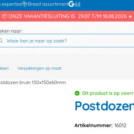
 expertise
Breed assortiment
4.8
📦 ONZE VAKANTIESLUITING IS 29.07 T/M 16.08.2026 ☀️
eken naar:
kken
Verpakkingen op maat
stdozen bruin 150x150x60mm
Dit product is op voor
Postdoze
Artikelnummer:
16012