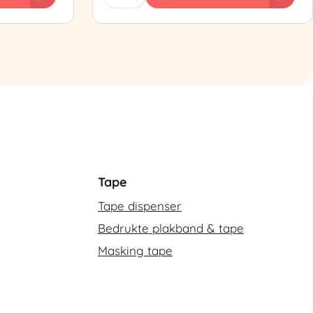
102
Semi-
automatische
omsnoeringsmachine
aantal
Tape
Tape dispenser
Bedrukte plakband & tape
Masking tape