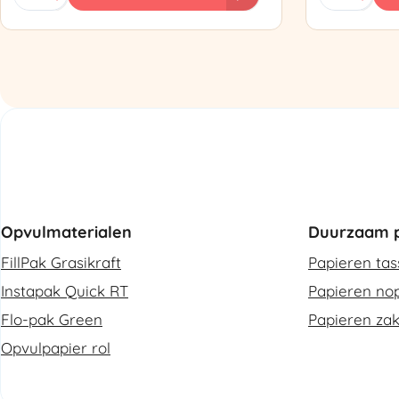
PAK'R
ZP97
Luchtkussenmachine
Omsnoering
Refurbished
aantal
aantal
Opvulmaterialen
Duurzaam p
FillPak Grasikraft
Papieren ta
Instapak Quick RT
Papieren nop
Flo-pak Green
Papieren za
Opvulpapier rol