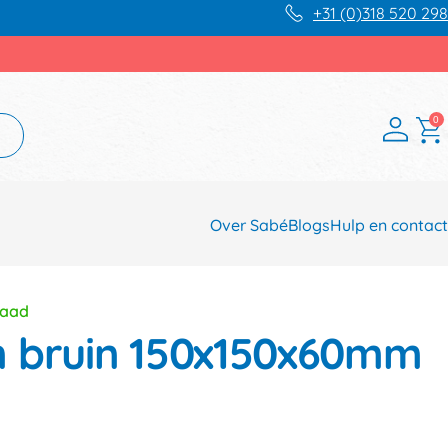
+31 (0)318 520 298
0
Over Sabé
Blogs
Hulp en contact
raad
n bruin 150x150x60mm