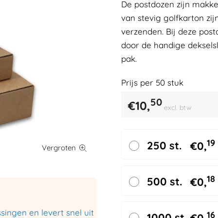
De postdozen zijn makkel
van stevig golfkarton zij
verzenden. Bij deze post
door de handige dekselsl
pak.
Prijs per
50
stuk
50
€
10,
excl. btw
19
250 st.
€
0,
18
500 st.
€
0,
ingen en levert snel uit
16
1000 st.