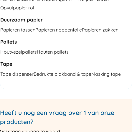
Opvulpapier rol
Duurzaam papier
Papieren tassen
Papieren noppenfolie
Papieren zakken
Pallets
Houtvezelpallets
Houten pallets
Tape
Tape dispenser
Bedrukte plakband & tape
Masking tape
Heeft u nog een vraag over 1 van onze
producten?
Wij staan u graag te woord.