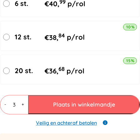
99
6 st.
€
40,
p/rol
10% k
84
12 st.
€
38,
p/rol
15% k
68
20 st.
€
36,
p/rol
Schuimfolie
Rol
Plaats in winkelmandje
-
+
50cmx500mtr
1mm
aantal
Veilig en achteraf betalen