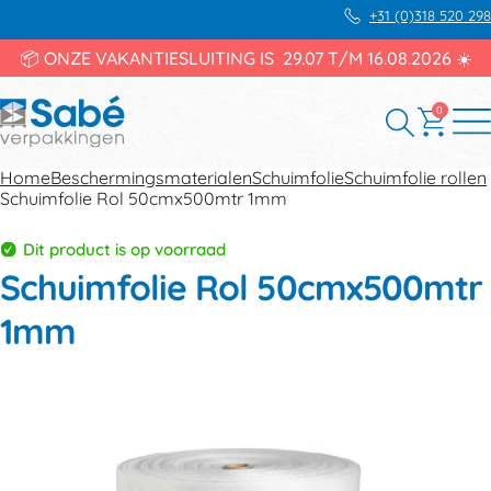
+31 (0)318 520 298
📦 ONZE VAKANTIESLUITING IS 29.07 T/M 16.08.2026 ☀️
0
Home
Beschermingsmaterialen
Schuimfolie
Schuimfolie rollen
Schuimfolie Rol 50cmx500mtr 1mm
Dit product is op voorraad
Schuimfolie Rol 50cmx500mtr
1mm