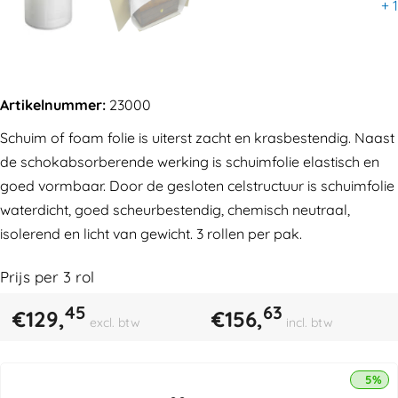
+
1
Artikelnummer:
23000
Schuim of foam folie is uiterst zacht en krasbestendig. Naast
de schokabsorberende werking is schuimfolie elastisch en
goed vormbaar. Door de gesloten celstructuur is schuimfolie
waterdicht, goed scheurbestendig, chemisch neutraal,
isolerend en licht van gewicht. 3 rollen per pak.
Prijs per
3
rol
45
63
€
129,
€
156,
excl. btw
incl. btw
5% k