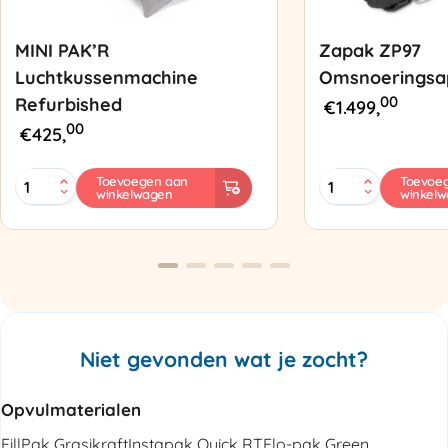
MINI PAK’R
Zapak ZP97
Luchtkussenmachine
Omsnoeringsa
00
Refurbished
€
1.499,
00
€
425,
MINI
Zapak
Toevoegen aan
Toevoe
winkelwagen
winkel
PAK'R
ZP97
Luchtkussenmachine
Omsnoeringsapp
Refurbished
aantal
aantal
Niet gevonden wat je zocht?
Opvulmaterialen
FillPak Grasikraft
Instapak Quick RT
Flo-pak Green