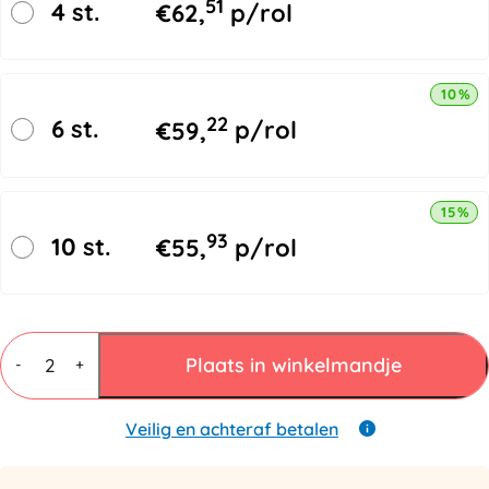
51
4 st.
€
62,
p/rol
10% k
22
6 st.
€
59,
p/rol
15% k
93
10 st.
€
55,
p/rol
Schuimfolie
Rol
Plaats in winkelmandje
-
+
60cmx500mtr
1mm
aantal
Veilig en achteraf betalen