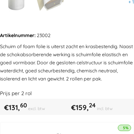
+
1
Artikelnummer:
23002
Schuim of foam folie is uiterst zacht en krasbestendig. Naast
de schokabsorberende werking is schuimfolie elastisch en
goed vormbaar. Door de gesloten celstructuur is schuimfolie
waterdicht, goed scheurbestendig, chemisch neutraal,
isolerend en licht van gewicht. 2 rollen per pak.
Prijs per
2
rol
60
24
€
131,
€
159,
excl. btw
incl. btw
5% k