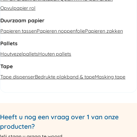
Opvulpapier rol
Duurzaam papier
Papieren tassen
Papieren noppenfolie
Papieren zakken
Pallets
Houtvezelpallets
Houten pallets
Tape
Tape dispenser
Bedrukte plakband & tape
Masking tape
Heeft u nog een vraag over 1 van onze
producten?
Wij staan u graag te woord.