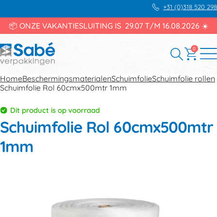
+31 (0)318 520 298
📦 ONZE VAKANTIESLUITING IS 29.07 T/M 16.08.2026 ☀️
0
Home
Beschermingsmaterialen
Schuimfolie
Schuimfolie rollen
Schuimfolie Rol 60cmx500mtr 1mm
Dit product is op voorraad
Schuimfolie Rol 60cmx500mtr
1mm