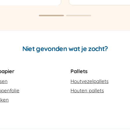
sapparaat
Cello
420
SCT-
2
aantal
Niet gevonden wat je zocht?
apier
Pallets
ssen
Houtvezelpallets
penfolie
Houten pallets
kken