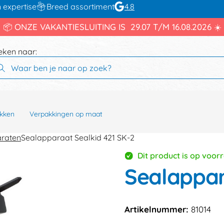
 expertise
Breed assortiment
4.8
📦 ONZE VAKANTIESLUITING IS 29.07 T/M 16.08.2026 ☀️
eken naar:
kken
Verpakkingen op maat
araten
Sealapparaat Sealkid 421 SK-2
Dit product is op voor
Sealappar
Artikelnummer:
81014