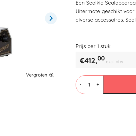
Een Sealkid Sealapparaat
Uitermate geschikt voor 
diverse accessoires. Sea
Prijs per
1
stuk
00
€
412,
excl. btw
Sealapparaat
Sealkid
-
+
421
SK-
2
aantal