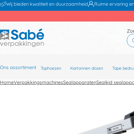
Wij bieden kwaliteit en duurzaamheid
Ruime ervaring en
Zo
Ons assortiment
Tophoezen
Kartonnen dozen
Tape bedru
Home
Verpakkingsmachines
Sealapparaten
Sealkid sealapp