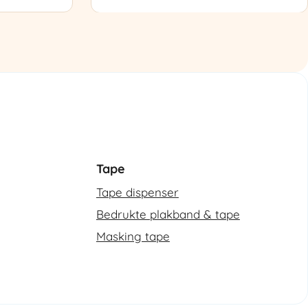
Semi-
automatische
omsnoeringsmachine
aantal
Tape
Tape dispenser
Bedrukte plakband & tape
Masking tape