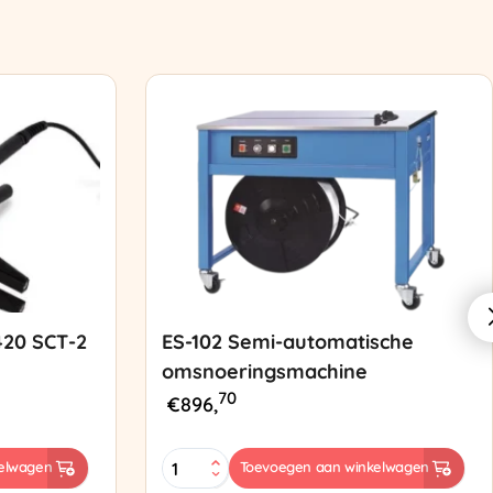
420 SCT-2
ES-102 Semi-automatische
omsnoeringsmachine
70
€
896,
ES-
elwagen
Toevoegen aan winkelwagen
102