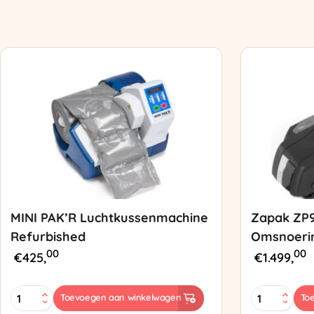
MINI PAK’R Luchtkussenmachine
Zapak ZP
Refurbished
Omsnoeri
00
00
€
425,
€
1.499,
MINI
Zapak
Toevoegen aan winkelwagen
To
PAK'R
ZP97