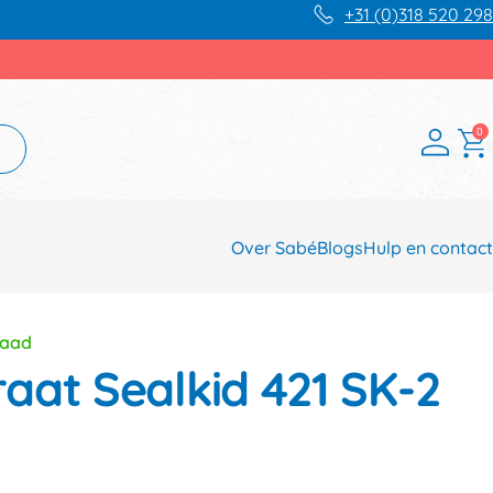
+31 (0)318 520 298
0
Over Sabé
Blogs
Hulp en contact
raad
aat Sealkid 421 SK-2