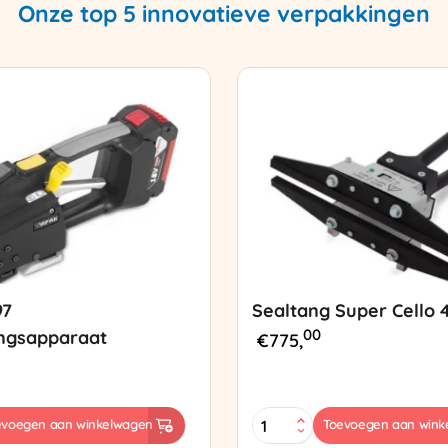
Onze top 5 innovatieve verpakkingen
97
Sealtang Super Cello 
00
ngsapparaat
€
775,
Sealtang
evoegen aan winkelwagen
Toevoegen aan wink
Super