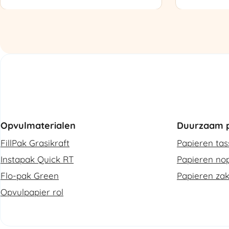
Luchtkussenmachine
Omsnoering
Refurbished
aantal
aantal
Opvulmaterialen
Duurzaam p
FillPak Grasikraft
Papieren ta
Instapak Quick RT
Papieren nop
Flo-pak Green
Papieren za
Opvulpapier rol