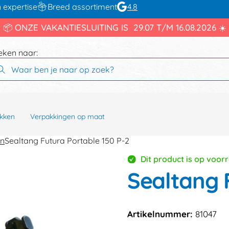
 expertise
Breed assortiment
4.8
📦 ONZE VAKANTIESLUITING IS 29.07 T/M 16.08.2026 ☀️
eken naar:
kken
Verpakkingen op maat
en
Sealtang Futura Portable 150 P-2
Dit product is op voor
Sealtang 
Artikelnummer:
81047