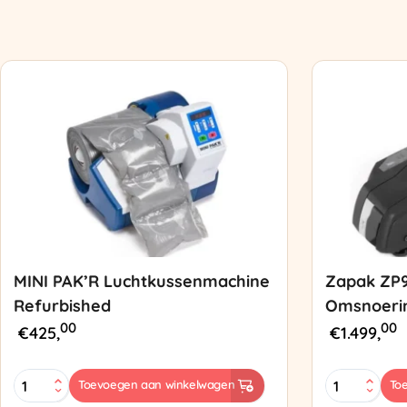
MINI PAK’R Luchtkussenmachine
Zapak ZP
Refurbished
Omsnoeri
00
00
€
425,
€
1.499,
MINI
Zapak
Toevoegen aan winkelwagen
To
PAK'R
ZP97