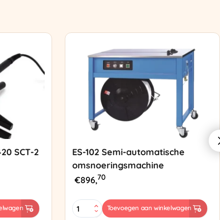
420 SCT-2
ES-102 Semi-automatische
omsnoeringsmachine
70
€
896,
ES-
elwagen
Toevoegen aan winkelwagen
102