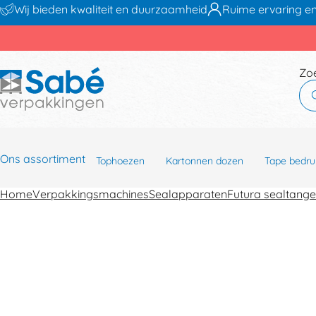
Wij bieden kwaliteit en duurzaamheid
Ruime ervaring en
Zo
Ons assortiment
Tophoezen
Kartonnen dozen
Tape bedru
Home
Verpakkingsmachines
Sealapparaten
Futura sealtang