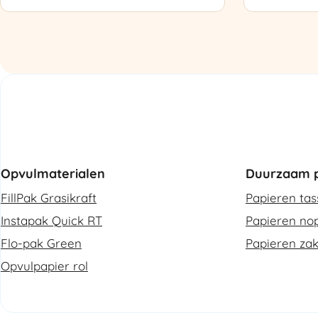
Luchtkussenmachine
Omsnoering
Refurbished
aantal
aantal
Opvulmaterialen
Duurzaam p
FillPak Grasikraft
Papieren ta
Instapak Quick RT
Papieren nop
Flo-pak Green
Papieren za
Opvulpapier rol