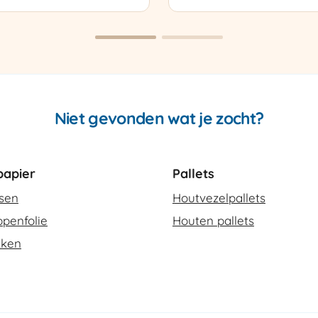
sapparaat
Cello
420
SCT-
2
aantal
Niet gevonden wat je zocht?
apier
Pallets
ssen
Houtvezelpallets
penfolie
Houten pallets
kken