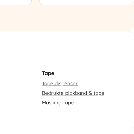
Semi-
automatische
omsnoeringsmachine
aantal
Tape
Tape dispenser
Bedrukte plakband & tape
Masking tape