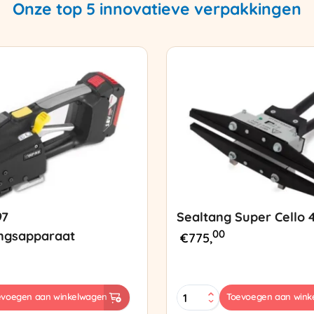
Onze top 5 innovatieve verpakkingen
97
Sealtang Super Cello 
00
ngsapparaat
€
775,
Sealtang
evoegen aan winkelwagen
Toevoegen aan wink
Super