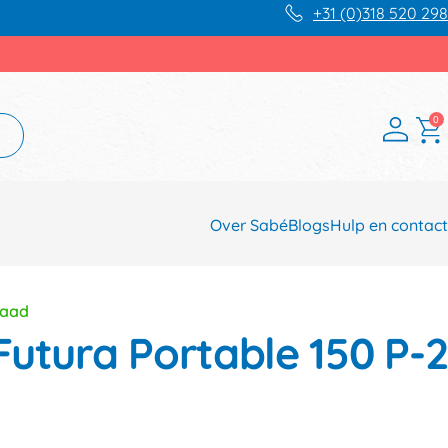
+31 (0)318 520 298
0
Over Sabé
Blogs
Hulp en contact
raad
Futura Portable 150 P-2