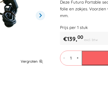
Deze Futura Portable sea
folie en zakjes. Voorzie
mm.
Prijs per
1
stuk
00
€
139,
excl. btw
Sealtang
Futura
-
+
Portable
150
P-
2
aantal