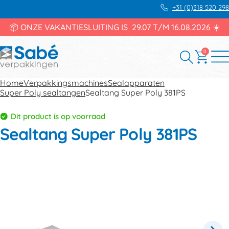
+31 (0)318 520 298
📦 ONZE VAKANTIESLUITING IS 29.07 T/M 16.08.2026 ☀️
0
Home
Verpakkingsmachines
Sealapparaten
Super Poly sealtangen
Sealtang Super Poly 381PS
Dit product is op voorraad
Sealtang Super Poly 381PS