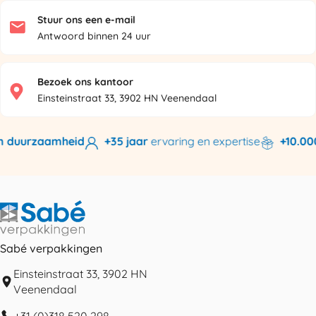
Stuur ons een e-mail
Antwoord binnen 24 uur
Bezoek ons kantoor
Einsteinstraat 33, 3902 HN Veenendaal
 duurzaamheid
+35 jaar
ervaring en expertise
+10.000
Sabé verpakkingen
Einsteinstraat 33, 3902 HN
Veenendaal