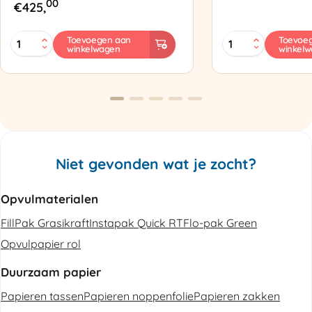
00
€
425,
MINI
Zapak
Toevoegen aan
Toevoe
winkelwagen
winkel
PAK'R
ZP97
Luchtkussenmachine
Omsnoeringsapp
Refurbished
aantal
aantal
Niet gevonden wat je zocht?
Opvulmaterialen
FillPak Grasikraft
Instapak Quick RT
Flo-pak Green
Opvulpapier rol
Duurzaam papier
Papieren tassen
Papieren noppenfolie
Papieren zakken