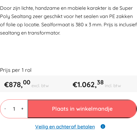
Door zijn lichte, handzame en mobiele karakter is de Super
Poly Sealtang zeer geschikt voor het sealen van PE zakken
of folie op locatie. Sealformaat is 380 x 3 mm. Prijs is inclusief
sealtang en transformator.
Prijs per
1
rol
00
38
€
878,
€
1.062,
excl. btw
incl. btw
Sealtang
Super
Plaats in winkelmandje
-
+
Poly
381PS
aantal
Veilig en achteraf betalen