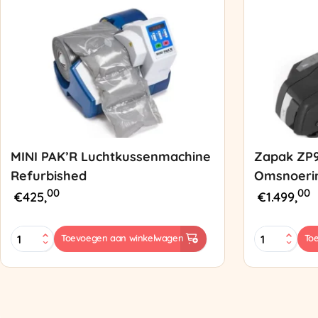
MINI PAK’R Luchtkussenmachine
Zapak ZP
Refurbished
Omsnoeri
00
00
€
425,
€
1.499,
MINI
Zapak
Toevoegen aan winkelwagen
To
PAK'R
ZP97
Luchtkussenmachine
Omsnoering
Refurbished
aantal
aantal