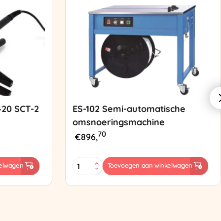
420 SCT-2
ES-102 Semi-automatische
omsnoeringsmachine
70
€
896,
ES-
elwagen
Toevoegen aan winkelwagen
102
Semi-
automatische
omsnoeringsmachine
aantal