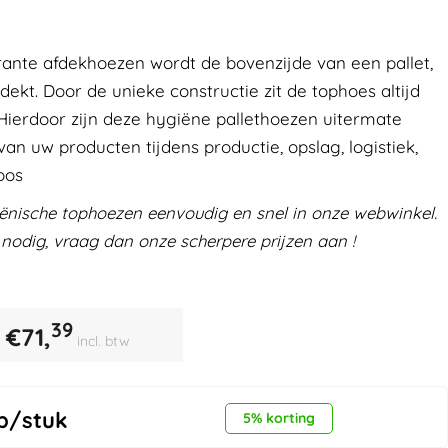
rante afdekhoezen wordt de bovenzijde van een pallet,
dekt. Door de unieke constructie zit de tophoes altijd
Hierdoor zijn deze hygiëne pallethoezen uitermate
an uw producten tijdens productie, opslag, logistiek,
oos
iënische tophoezen eenvoudig en snel in onze webwinkel.
 nodig, vraag dan onze scherpere prijzen aan !
39
€
71,
incl. btw
p/stuk
5% korting