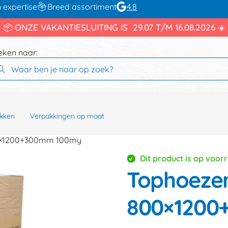
 expertise
Breed assortiment
4.8
📦 ONZE VAKANTIESLUITING IS 29.07 T/M 16.08.2026 ☀️
eken naar:
kken
Verpakkingen op maat
00×1200+300mm 100my
Dit product is op voor
Tophoezen
800×1200