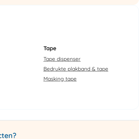
Tape
Tape dispenser
Bedrukte plakband & tape
Masking tape
cten?