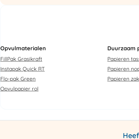
Opvulmaterialen
Duurzaam p
FillPak Grasikraft
Papieren ta
Instapak Quick RT
Papieren nop
Flo-pak Green
Papieren za
Opvulpapier rol
Heef