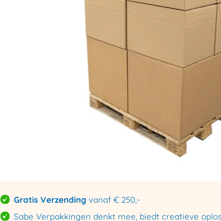
Gratis Verzending
vanaf € 250,-
Sabe Verpakkingen denkt mee, biedt creatieve oploss