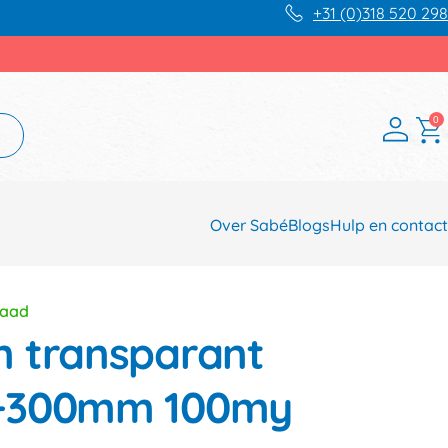
+31 (0)318 520 298
0
Over Sabé
Blogs
Hulp en contact
raad
 transparant
+300mm 100my