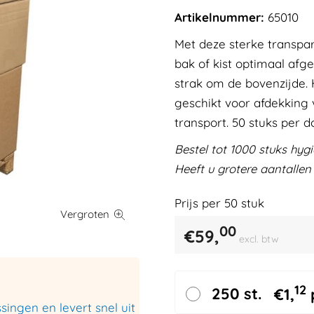
Artikelnummer:
65010
Met deze sterke transpa
bak of kist optimaal afge
strak om de bovenzijde. 
geschikt voor afdekking v
transport. 50 stuks per d
Bestel tot 1000 stuks hyg
Heeft u grotere aantallen
Prijs per
50
stuk
00
€
59,
excl. btw
12
250 st.
€
1,
ingen en levert snel uit