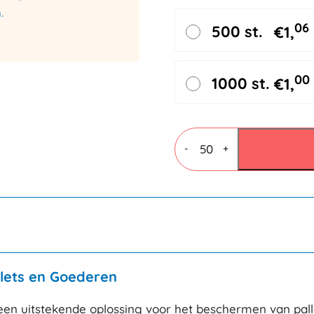
.
06
500 st.
€
1,
00
1000 st.
€
1,
Tophoezen
transparant
-
+
800x1200+300mm
100my
aantal
lets en Goederen
en uitstekende oplossing voor het beschermen van palle