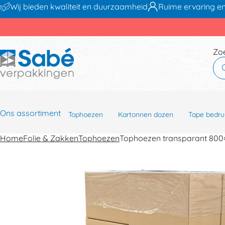
Wij bieden kwaliteit en duurzaamheid
Ruime ervaring en
Zo
Ons assortiment
Tophoezen
Kartonnen dozen
Tape bedru
Home
Folie & Zakken
Tophoezen
Tophoezen transparant 8