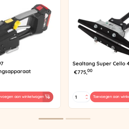
97
Sealtang Super Cello 
00
ngsapparaat
€
775,
Sealtang
evoegen aan winkelwagen
Toevoegen aan wink
Super
sapparaat
Cello
420
SCT-
2
aantal