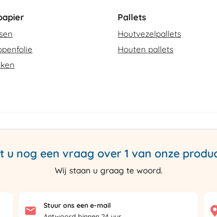
apier
Pallets
ssen
Houtvezelpallets
penfolie
Houten pallets
kken
t u nog een vraag over 1 van onze produ
Wij staan u graag te woord.
Stuur ons een e-mail
Antwoord binnen 24 uur