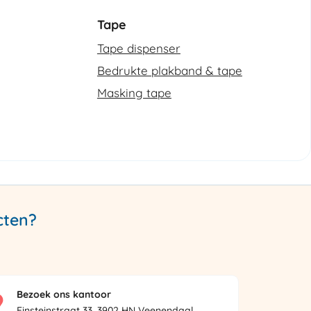
Tape
Tape dispenser
Bedrukte plakband & tape
Masking tape
cten?
Bezoek ons kantoor
Einsteinstraat 33, 3902 HN Veenendaal