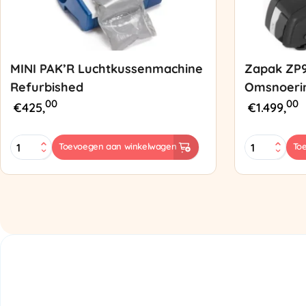
MINI PAK’R Luchtkussenmachine
Zapak ZP
Refurbished
Omsnoeri
00
00
€
425,
€
1.499,
MINI
Zapak
Toevoegen aan winkelwagen
To
PAK'R
ZP97
Luchtkussenmachine
Omsnoering
Refurbished
aantal
aantal