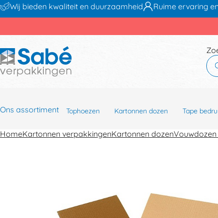
Wij bieden kwaliteit en duurzaamheid
Ruime ervaring en
Zo
Ons assortiment
Tophoezen
Kartonnen dozen
Tape bedru
Home
Kartonnen verpakkingen
Kartonnen dozen
Vouwdozen 