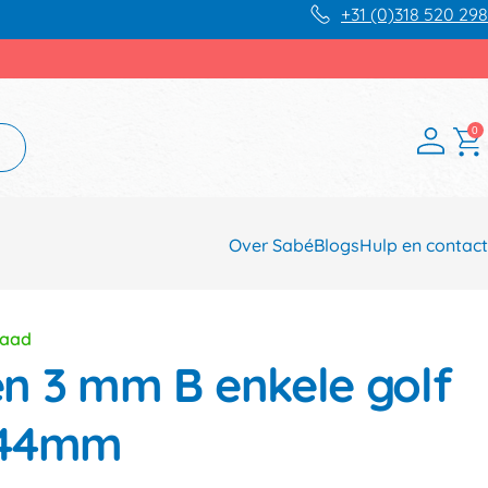
+31 (0)318 520 298
0
Over Sabé
Blogs
Hulp en contact
raad
 3 mm B enkele golf
144mm