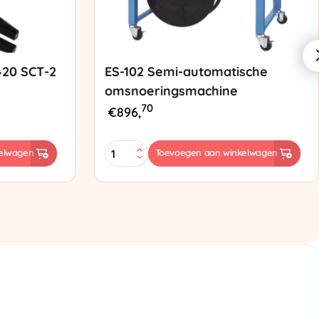
420 SCT-2
ES-102 Semi-automatische
omsnoeringsmachine
70
€
896,
ES-
elwagen
Toevoegen aan winkelwagen
102
Semi-
automatische
omsnoeringsmachine
aantal