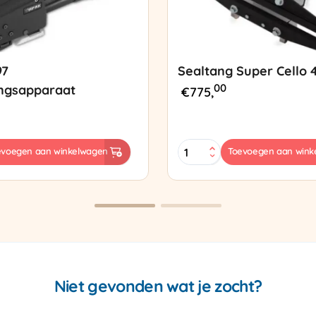
97
Sealtang Super Cello 
00
ngsapparaat
€
775,
Sealtang
evoegen aan winkelwagen
Toevoegen aan wink
Super
sapparaat
Cello
420
SCT-
2
aantal
Niet gevonden wat je zocht?