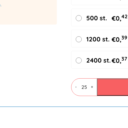
.
42
500 st.
€
0,
39
1200 st.
€
0,
37
2400 st.
€
0,
Vouwdozen
3
-
+
mm
B
enkele
golf
294x194x144mm
aantal