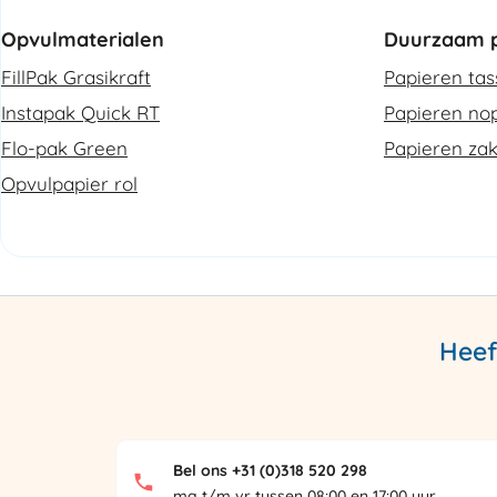
Opvulmaterialen
Duurzaam p
FillPak Grasikraft
Papieren ta
Instapak Quick RT
Papieren nop
Flo-pak Green
Papieren za
Opvulpapier rol
Heef
Bel ons +31 (0)318 520 298
ma t/m vr tussen 08:00 en 17:00 uur