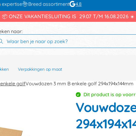
 expertise
Breed assortiment
4.8
📦 ONZE VAKANTIESLUITING IS 29.07 T/M 16.08.2026 ☀️
eken naar:
kken
Verpakkingen op maat
enkele golf
Vouwdozen 3 mm B enkele golf 294x194x144mm
Dit product is op voor
Vouwdozen
294x194x