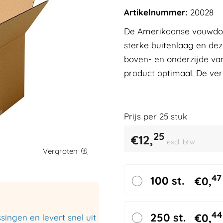
Artikelnummer:
20028
De Amerikaanse vouwdoze
sterke buitenlaag en de
boven- en onderzijde v
product optimaal. De ve
Prijs per
25
stuk
25
€
12,
excl. btw
47
100 st.
€
0,
44
250 st.
€
0,
ingen en levert snel uit