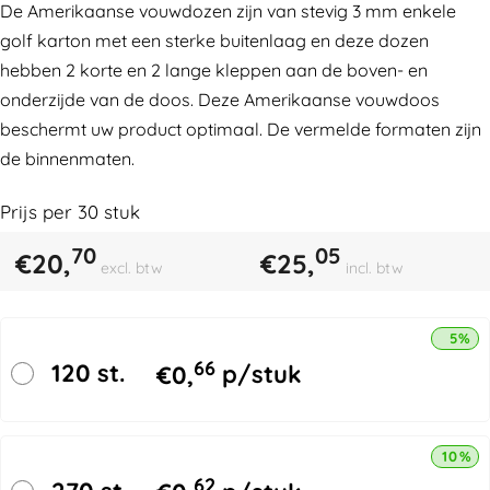
De Amerikaanse vouwdozen zijn van stevig 3 mm enkele
golf karton met een sterke buitenlaag en deze dozen
hebben 2 korte en 2 lange kleppen aan de boven- en
onderzijde van de doos. Deze Amerikaanse vouwdoos
beschermt uw product optimaal. De vermelde formaten zijn
de binnenmaten.
Prijs per
30
stuk
70
05
€
20,
€
25,
excl. btw
incl. btw
5% k
66
120 st.
€
0,
p/stuk
10% k
62