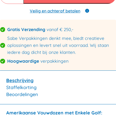
mm
B
enkele
Veilig en achteraf betalen
golf
394x294x160mm
aantal
Gratis Verzending
vanaf € 250,-
Sabe Verpakkingen denkt mee, biedt creatieve
oplossingen en levert snel uit voorraad. Wij staan
iedere dag dicht bij onze klanten.
Hoogwaardige
verpakkingen
Beschrijving
Staffelkorting
Beoordelingen
Amerikaanse Vouwdozen met Enkele Golf: