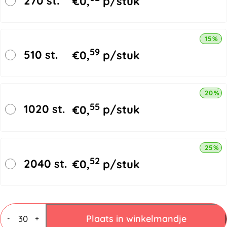
270 st.
€
0,
p/stuk
15% k
59
510 st.
€
0,
p/stuk
20% k
55
1020 st.
€
0,
p/stuk
25% k
52
2040 st.
€
0,
p/stuk
Vouwdozen
3
Plaats in winkelmandje
-
+