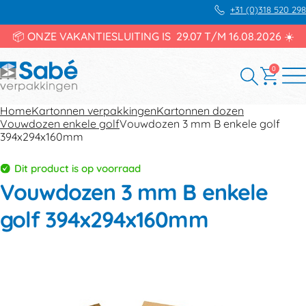
+31 (0)318 520 298
📦 ONZE VAKANTIESLUITING IS 29.07 T/M 16.08.2026 ☀️
0
Home
Kartonnen verpakkingen
Kartonnen dozen
Vouwdozen enkele golf
Vouwdozen 3 mm B enkele golf
394x294x160mm
Dit product is op voorraad
Vouwdozen 3 mm B enkele
golf 394x294x160mm