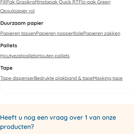
FillPak Grasikraft
Instapak Quick RT
Flo-pak Green
Opvulpapier rol
Duurzaam papier
Papieren tassen
Papieren noppenfolie
Papieren zakken
Pallets
Houtvezelpallets
Houten pallets
Tape
Tape dispenser
Bedrukte plakband & tape
Masking tape
Heeft u nog een vraag over 1 van onze
producten?