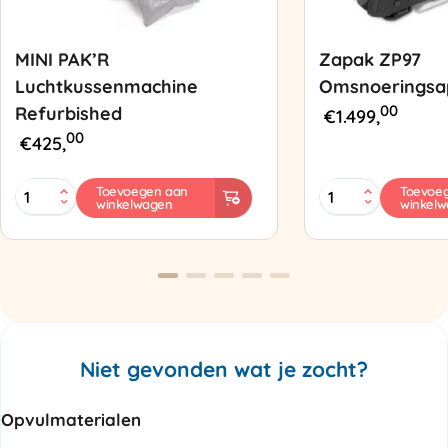
MINI PAK’R
Zapak ZP97
Luchtkussenmachine
Omsnoeringsa
00
Refurbished
€
1.499,
00
€
425,
MINI
Zapak
Toevoegen aan
Toevoe
winkelwagen
winkel
PAK'R
ZP97
Luchtkussenmachine
Omsnoeringsapp
Refurbished
aantal
aantal
Niet gevonden wat je zocht?
Opvulmaterialen