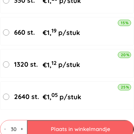
330 st.
€
1,
p/stuk
15% k
19
660 st.
€
1,
p/stuk
20% k
12
1320 st.
€
1,
p/stuk
25% k
05
2640 st.
€
1,
p/stuk
Vouwdozen
3
Plaats in winkelmandje
-
+