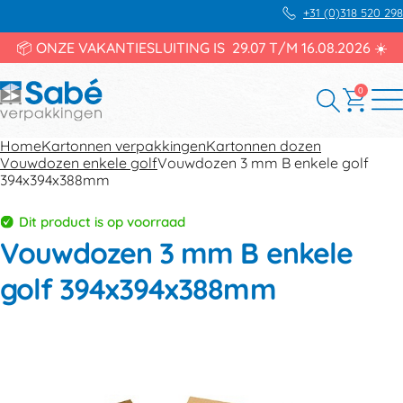
+31 (0)318 520 298
📦 ONZE VAKANTIESLUITING IS 29.07 T/M 16.08.2026 ☀️
0
Home
Kartonnen verpakkingen
Kartonnen dozen
Vouwdozen enkele golf
Vouwdozen 3 mm B enkele golf
394x394x388mm
Dit product is op voorraad
Vouwdozen 3 mm B enkele
golf 394x394x388mm