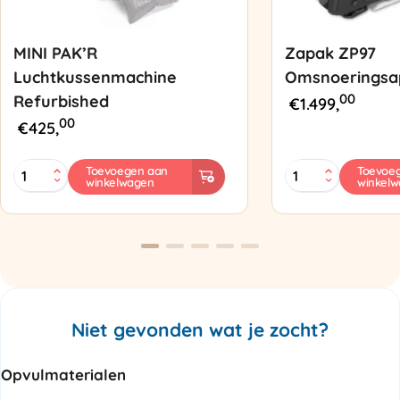
MINI PAK’R
Zapak ZP97
Luchtkussenmachine
Omsnoeringsa
00
Refurbished
€
1.499,
00
€
425,
MINI
Zapak
Toevoegen aan
Toevoe
winkelwagen
winkel
PAK'R
ZP97
Luchtkussenmachine
Omsnoeringsapp
Refurbished
aantal
aantal
Niet gevonden wat je zocht?
Opvulmaterialen