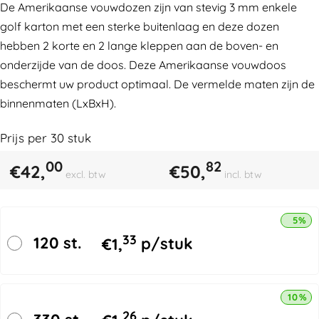
De Amerikaanse vouwdozen zijn van stevig 3 mm enkele
golf karton met een sterke buitenlaag en deze dozen
hebben 2 korte en 2 lange kleppen aan de boven- en
onderzijde van de doos. Deze Amerikaanse vouwdoos
beschermt uw product optimaal. De vermelde maten zijn de
binnenmaten (LxBxH).
Prijs per
30
stuk
00
82
€
42,
€
50,
excl. btw
incl. btw
5% k
33
120 st.
€
1,
p/stuk
10% k
26