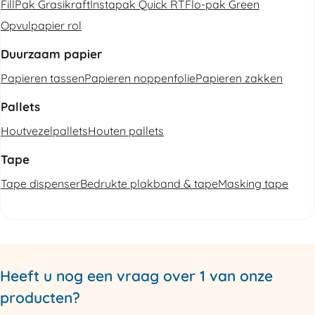
FillPak Grasikraft
Instapak Quick RT
Flo-pak Green
Opvulpapier rol
Duurzaam papier
Papieren tassen
Papieren noppenfolie
Papieren zakken
Pallets
Houtvezelpallets
Houten pallets
Tape
Tape dispenser
Bedrukte plakband & tape
Masking tape
Heeft u nog een vraag over 1 van onze
producten?