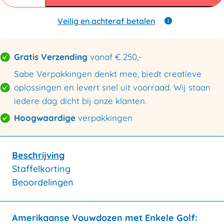
mm
B
enkele
Veilig en achteraf betalen
golf
394x394x388mm
aantal
Gratis Verzending
vanaf € 250,-
Sabe Verpakkingen denkt mee, biedt creatieve
oplossingen en levert snel uit voorraad. Wij staan
iedere dag dicht bij onze klanten.
Hoogwaardige
verpakkingen
Beschrijving
Staffelkorting
Beoordelingen
Amerikaanse Vouwdozen met Enkele Golf: