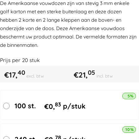
De Amerikaanse vouwdozen zijn van stevig 3 mm enkele
golf karton met een sterke buitenlaag en deze dozen
hebben 2 korte en 2 lange kleppen aan de boven- en
onderzijde van de doos. Deze Amerikaanse vouwdoos
beschermt uw product optimaal. De vermelde formaten zijn
de binnenmaten.
Prijs per
20
stuk
40
05
€
17,
€
21,
excl. btw
incl. btw
5% k
83
100 st.
€
0,
p/stuk
10% k
78