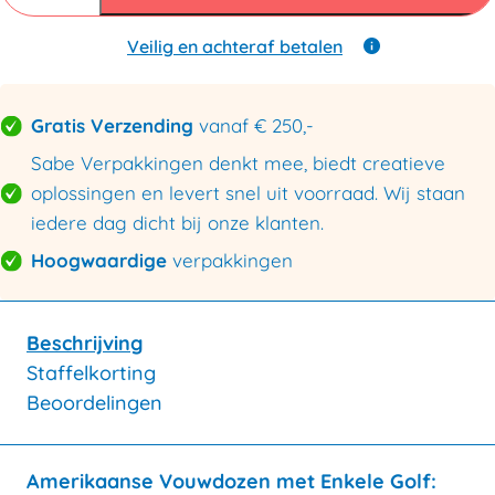
mm
B
enkele
Veilig en achteraf betalen
golf
450x320x170mm
aantal
Gratis Verzending
vanaf € 250,-
Sabe Verpakkingen denkt mee, biedt creatieve
oplossingen en levert snel uit voorraad. Wij staan
iedere dag dicht bij onze klanten.
Hoogwaardige
verpakkingen
Beschrijving
Staffelkorting
Beoordelingen
Amerikaanse Vouwdozen met Enkele Golf: