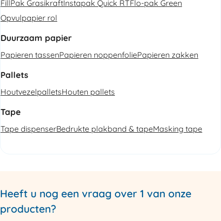
FillPak Grasikraft
Instapak Quick RT
Flo-pak Green
Opvulpapier rol
Duurzaam papier
Papieren tassen
Papieren noppenfolie
Papieren zakken
Pallets
Houtvezelpallets
Houten pallets
Tape
Tape dispenser
Bedrukte plakband & tape
Masking tape
Heeft u nog een vraag over 1 van onze
producten?