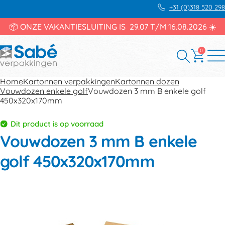
+31 (0)318 520 298
📦 ONZE VAKANTIESLUITING IS 29.07 T/M 16.08.2026 ☀️
0
Home
Kartonnen verpakkingen
Kartonnen dozen
Vouwdozen enkele golf
Vouwdozen 3 mm B enkele golf
450x320x170mm
Dit product is op voorraad
Vouwdozen 3 mm B enkele
golf 450x320x170mm