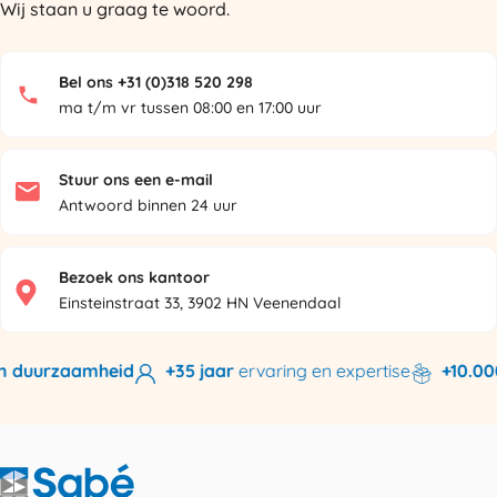
Wij staan u graag te woord.
Bel ons +31 (0)318 520 298
ma t/m vr tussen 08:00 en 17:00 uur
Stuur ons een e-mail
Antwoord binnen 24 uur
Bezoek ons kantoor
Einsteinstraat 33, 3902 HN Veenendaal
 duurzaamheid
+35 jaar
ervaring en expertise
+10.000 