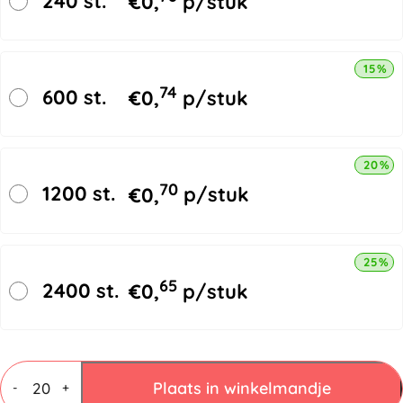
240 st.
€
0,
p/stuk
15% k
74
600 st.
€
0,
p/stuk
20% k
70
1200 st.
€
0,
p/stuk
25% k
65
2400 st.
€
0,
p/stuk
Vouwdozen
3
Plaats in winkelmandje
-
+