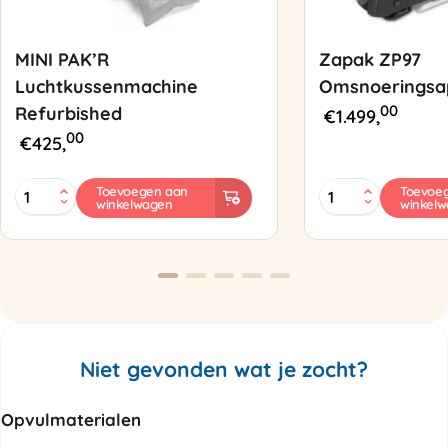
MINI PAK’R
Zapak ZP97
Luchtkussenmachine
Omsnoeringsa
00
Refurbished
€
1.499,
00
€
425,
MINI
Zapak
Toevoegen aan
Toevoe
winkelwagen
winkel
PAK'R
ZP97
Luchtkussenmachine
Omsnoeringsapp
Refurbished
aantal
aantal
Niet gevonden wat je zocht?
Opvulmaterialen