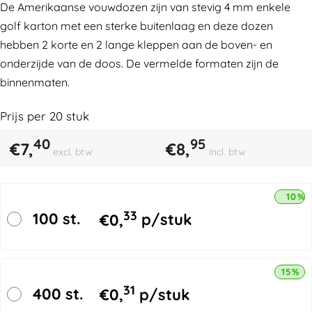
De Amerikaanse vouwdozen zijn van stevig 4 mm enkele
golf karton met een sterke buitenlaag en deze dozen
hebben 2 korte en 2 lange kleppen aan de boven- en
onderzijde van de doos. De vermelde formaten zijn de
binnenmaten.
Prijs per
20
stuk
40
95
€
7,
€
8,
excl. btw
incl. btw
10% 
33
100 st.
€
0,
p/stuk
15% k
31
400 st.
€
0,
p/stuk