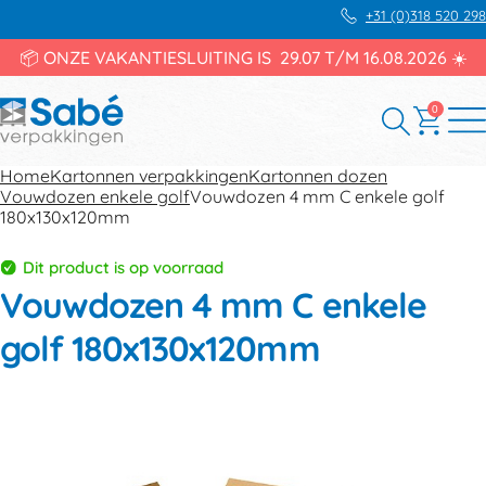
+31 (0)318 520 298
📦 ONZE VAKANTIESLUITING IS 29.07 T/M 16.08.2026 ☀️
0
Home
Kartonnen verpakkingen
Kartonnen dozen
Vouwdozen enkele golf
Vouwdozen 4 mm C enkele golf
180x130x120mm
Dit product is op voorraad
Vouwdozen 4 mm C enkele
golf 180x130x120mm