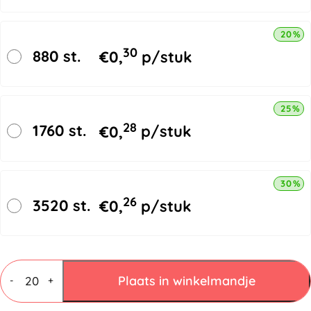
20% k
30
880 st.
€
0,
p/stuk
25% k
28
1760 st.
€
0,
p/stuk
30% k
26
3520 st.
€
0,
p/stuk
Vouwdozen
4
Plaats in winkelmandje
-
+
mm
C