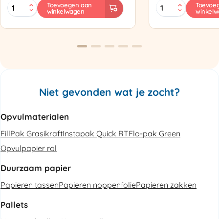
MINI
Zapak
Toevoegen aan
Toevoe
winkelwagen
winkel
PAK'R
ZP97
Luchtkussenmachine
Omsnoeringsapp
Refurbished
aantal
aantal
Niet gevonden wat je zocht?
Opvulmaterialen
FillPak Grasikraft
Instapak Quick RT
Flo-pak Green
Opvulpapier rol
Duurzaam papier
Papieren tassen
Papieren noppenfolie
Papieren zakken
Pallets