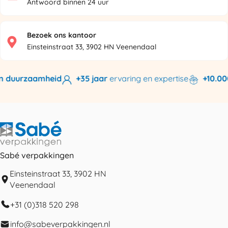
Antwoord binnen 24 uur
Bezoek ons kantoor
Einsteinstraat 33, 3902 HN Veenendaal
 duurzaamheid
+35 jaar
ervaring en expertise
+10.000
Sabé verpakkingen
Einsteinstraat 33, 3902 HN
Veenendaal
+31 (0)318 520 298
info@sabeverpakkingen.nl