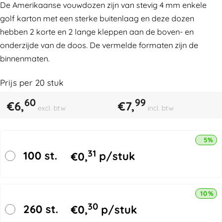
De Amerikaanse vouwdozen zijn van stevig 4 mm enkele
golf karton met een sterke buitenlaag en deze dozen
hebben 2 korte en 2 lange kleppen aan de boven- en
onderzijde van de doos. De vermelde formaten zijn de
binnenmaten.
Prijs per
20
stuk
60
99
€
6,
€
7,
excl. btw
incl. btw
5% k
31
100 st.
€
0,
p/stuk
10% k
30
260 st.
€
0,
p/stuk