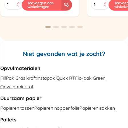
MINI
Zapak
Toevoegen aan
Toevoe
winkelwagen
winkel
PAK'R
ZP97
Luchtkussenmachine
Omsnoeringsapp
Refurbished
aantal
aantal
Niet gevonden wat je zocht?
Opvulmaterialen
FillPak Grasikraft
Instapak Quick RT
Flo-pak Green
Opvulpapier rol
Duurzaam papier
Papieren tassen
Papieren noppenfolie
Papieren zakken
Pallets