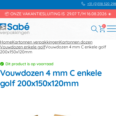
+31 (0)318 520 298
📦 ONZE VAKANTIESLUITING IS 29.07 T/M 16.08.2026 ☀️
0
Home
Kartonnen verpakkingen
Kartonnen dozen
Vouwdozen enkele golf
Vouwdozen 4 mm C enkele golf
200x150x120mm
Dit product is op voorraad
Vouwdozen 4 mm C enkele
golf 200x150x120mm