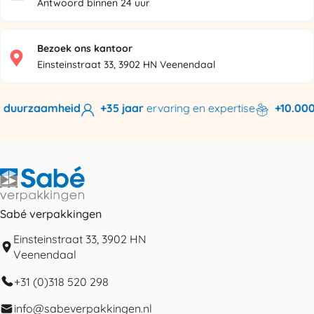
Antwoord binnen 24 uur
Bezoek ons kantoor
Einsteinstraat 33, 3902 HN Veenendaal
duurzaamheid
+35 jaar
ervaring en expertise
+10.000 
Sabé verpakkingen
Einsteinstraat 33, 3902 HN
Veenendaal
+31 (0)318 520 298
info@sabeverpakkingen.nl