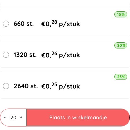
15% k
28
660 st.
€
0,
p/stuk
20% k
26
1320 st.
€
0,
p/stuk
25% k
25
2640 st.
€
0,
p/stuk
Vouwdozen
4
Plaats in winkelmandje
-
+
mm
C