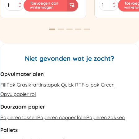
MINI
Zapak
Toevoegen aan
Toevoe
winkelwagen
winkel
PAK'R
ZP97
Luchtkussenmachine
Omsnoeringsapp
Refurbished
aantal
aantal
Niet gevonden wat je zocht?
Opvulmaterialen
FillPak Grasikraft
Instapak Quick RT
Flo-pak Green
Opvulpapier rol
Duurzaam papier
Papieren tassen
Papieren noppenfolie
Papieren zakken
Pallets