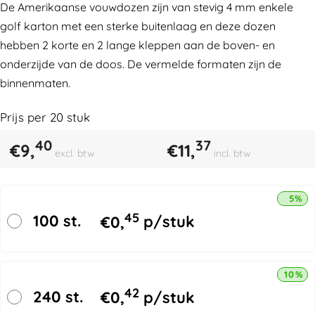
De Amerikaanse vouwdozen zijn van stevig 4 mm enkele
golf karton met een sterke buitenlaag en deze dozen
hebben 2 korte en 2 lange kleppen aan de boven- en
onderzijde van de doos. De vermelde formaten zijn de
binnenmaten.
Prijs per
20
stuk
40
37
€
9,
€
11,
excl. btw
incl. btw
5% k
45
100 st.
€
0,
p/stuk
10% k
42
240 st.
€
0,
p/stuk