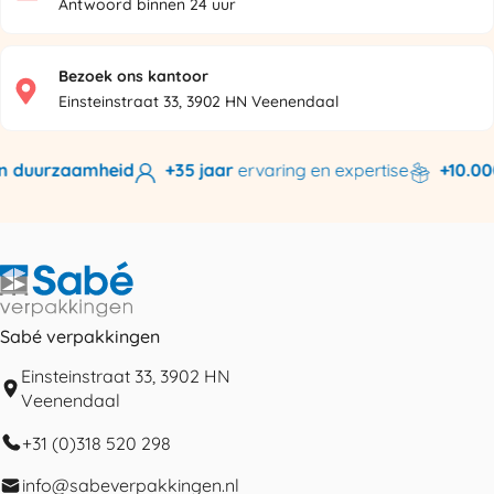
Antwoord binnen 24 uur
Bezoek ons kantoor
Einsteinstraat 33, 3902 HN Veenendaal
n duurzaamheid
+35 jaar
ervaring en expertise
+10.000
Sabé verpakkingen
Einsteinstraat 33, 3902 HN
Veenendaal
+31 (0)318 520 298
info@sabeverpakkingen.nl