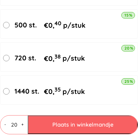
15% k
40
500 st.
€
0,
p/stuk
20% k
38
720 st.
€
0,
p/stuk
25% k
35
1440 st.
€
0,
p/stuk
Vouwdozen
4
Plaats in winkelmandje
-
+
mm
C