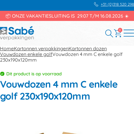
+31 (0)318 520 298
📦 ONZE VAKANTIESLUITING IS 29.07 T/M 16.08.2026 ☀️
0
Home
Kartonnen verpakkingen
Kartonnen dozen
Vouwdozen enkele golf
Vouwdozen 4 mm C enkele golf
230x190x120mm
Dit product is op voorraad
Vouwdozen 4 mm C enkele
golf 230x190x120mm