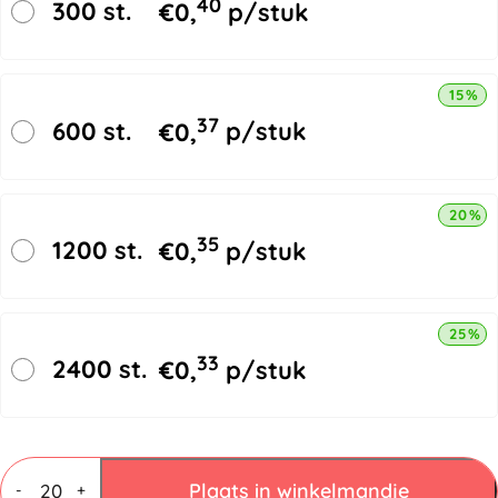
40
300 st.
€
0,
p/stuk
15% k
37
600 st.
€
0,
p/stuk
20% k
35
1200 st.
€
0,
p/stuk
25% k
33
2400 st.
€
0,
p/stuk
Vouwdozen
4
Plaats in winkelmandje
-
+