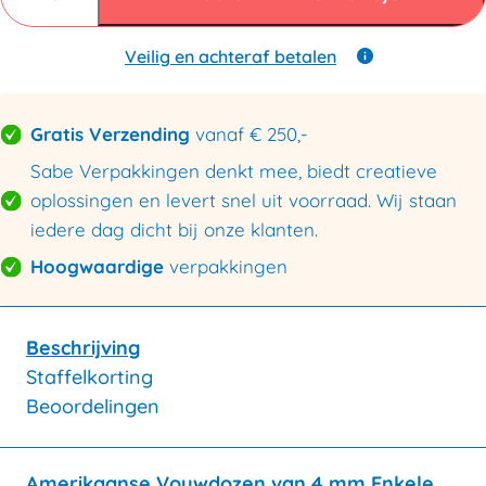
mm
C
enkele
Veilig en achteraf betalen
golf
270x190x120mm
aantal
Gratis Verzending
vanaf € 250,-
Sabe Verpakkingen denkt mee, biedt creatieve
oplossingen en levert snel uit voorraad. Wij staan
iedere dag dicht bij onze klanten.
Hoogwaardige
verpakkingen
Beschrijving
Staffelkorting
Beoordelingen
Amerikaanse Vouwdozen van 4 mm Enkele