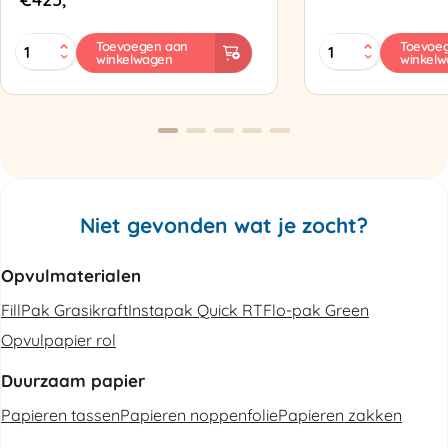
MINI
Zapak
Toevoegen aan
Toevoe
winkelwagen
winkel
PAK'R
ZP97
Luchtkussenmachine
Omsnoeringsapp
Refurbished
aantal
aantal
Niet gevonden wat je zocht?
Opvulmaterialen
FillPak Grasikraft
Instapak Quick RT
Flo-pak Green
Opvulpapier rol
Duurzaam papier
Papieren tassen
Papieren noppenfolie
Papieren zakken