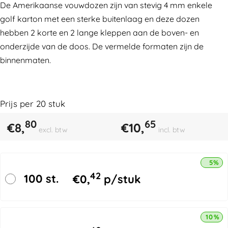
De Amerikaanse vouwdozen zijn van stevig 4 mm enkele
golf karton met een sterke buitenlaag en deze dozen
hebben 2 korte en 2 lange kleppen aan de boven- en
onderzijde van de doos. De vermelde formaten zijn de
binnenmaten.
Prijs per
20
stuk
80
65
€
8,
€
10,
excl. btw
incl. btw
5% k
42
100 st.
€
0,
p/stuk
10% k