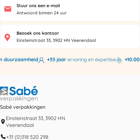
Stuur ons een e-mail
Antwoord binnen 24 uur
Bezoek ons kantoor
Einsteinstraat 33, 3902 HN Veenendaal
n duurzaamheid
+35 jaar
ervaring en expertise
+10.000
Sabé verpakkingen
Einsteinstraat 33, 3902 HN
Veenendaal
+31 (0)318 520 298