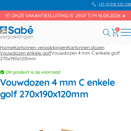
+31 (0)318 520 298
📦 ONZE VAKANTIESLUITING IS 29.07 T/M 16.08.2026 ☀️
0
Home
Kartonnen verpakkingen
Kartonnen dozen
Vouwdozen enkele golf
Vouwdozen 4 mm C enkele golf
270x190x120mm
Dit product is op voorraad
Vouwdozen 4 mm C enkele
golf 270x190x120mm