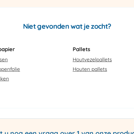
aantal
Niet gevonden wat je zocht?
apier
Pallets
ssen
Houtvezelpallets
penfolie
Houten pallets
kken
t u nog een vraag over 1 van onze produ