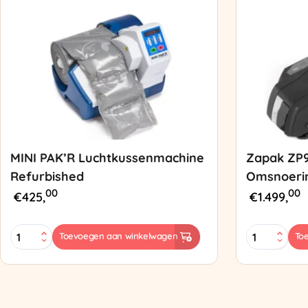
MINI PAK’R Luchtkussenmachine
Zapak ZP
Refurbished
Omsnoeri
00
00
€
425,
€
1.499,
MINI
Zapak
Toevoegen aan winkelwagen
To
PAK'R
ZP97
Luchtkussenmachine
Omsnoering
Refurbished
aantal
aantal