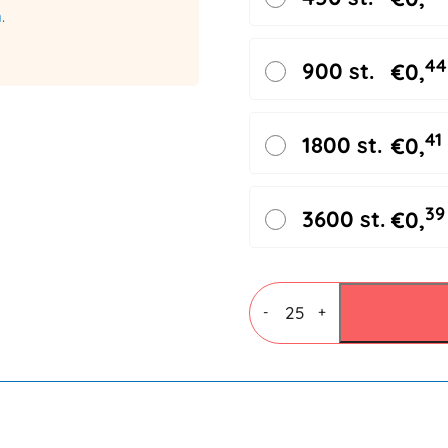
.
44
900 st.
€
0,
41
1800 st.
€
0,
39
3600 st.
€
0,
Vouwdozen
4
-
+
mm
C
enkele
golf
305x220x200mm
aantal