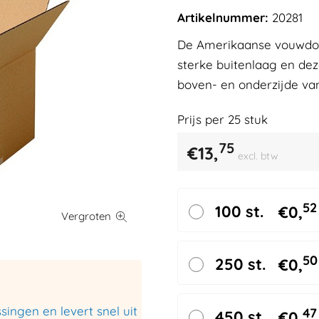
Artikelnummer:
20281
De Amerikaanse vouwdoze
sterke buitenlaag en de
boven- en onderzijde va
Prijs per
25
stuk
75
€
13,
excl. btw
52
100 st.
€
0,
50
250 st.
€
0,
ingen en levert snel uit
47
450 st.
€
0,