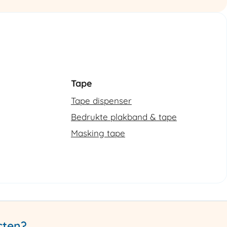
Tape
Tape dispenser
Bedrukte plakband & tape
Masking tape
cten?