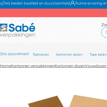
Wij bieden kwaliteit en duurzaamheid
Ruime ervaring en
Zo
Ons assortiment
Tophoezen
Kartonnen dozen
Tape bedru
Home
Kartonnen verpakkingen
Kartonnen dozen
Vouwdozen 