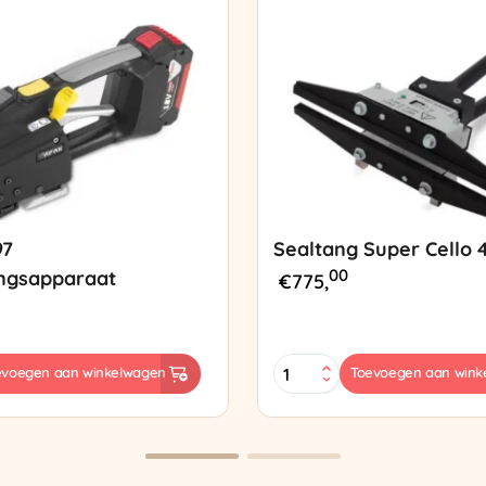
97
Sealtang Super Cello 
00
ngsapparaat
€
775,
Sealtang
evoegen aan winkelwagen
Toevoegen aan wink
Super
sapparaat
Cello
420
SCT-
2