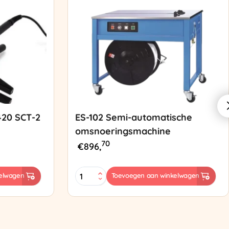
420 SCT-2
ES-102 Semi-automatische
omsnoeringsmachine
70
€
896,
ES-
elwagen
Toevoegen aan winkelwagen
102
Semi-
automatische
omsnoeringsmachine
aantal