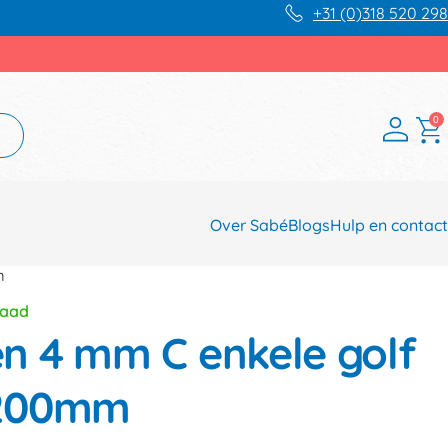
+31 (0)318 520 298
0
Over Sabé
Blogs
Hulp en contact
m
raad
 4 mm C enkele golf
x200mm