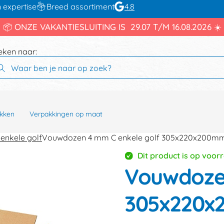
 expertise
Breed assortiment
4.8
📦 ONZE VAKANTIESLUITING IS 29.07 T/M 16.08.2026 ☀️
eken naar:
kken
Verpakkingen op maat
enkele golf
Vouwdozen 4 mm C enkele golf 305x220x200m
Dit product is op voor
Vouwdozen
305x220