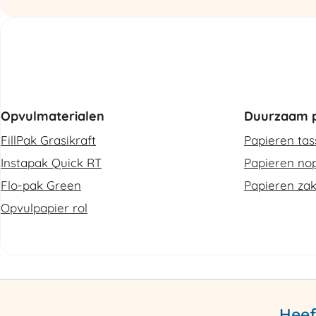
Opvulmaterialen
Duurzaam p
FillPak Grasikraft
Papieren ta
Instapak Quick RT
Papieren nop
Flo-pak Green
Papieren za
Opvulpapier rol
Heef