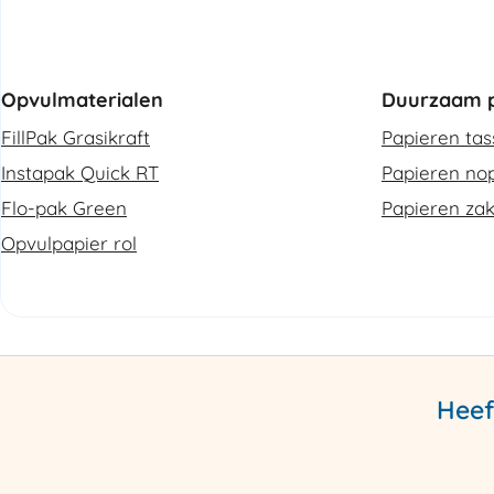
Opvulmaterialen
Duurzaam p
FillPak Grasikraft
Papieren ta
Instapak Quick RT
Papieren nop
Flo-pak Green
Papieren za
Opvulpapier rol
Heef