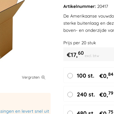
Artikelnummer:
20417
De Amerikaanse vouwdoze
sterke buitenlaag en de
boven- en onderzijde va
Prijs per
20
stuk
60
€
17,
excl. btw
84
100 st.
€
0,
79
240 st.
€
0,
ingen en levert snel uit
75
480 st.
€
0,