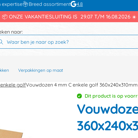
 expertise
Breed assortiment
4.8
📦 ONZE VAKANTIESLUITING IS 29.07 T/M 16.08.2026 ☀️
eken naar:
kken
Verpakkingen op maat
enkele golf
Vouwdozen 4 mm C enkele golf 360x240x310mm
Dit product is op voor
Vouwdozen
360x240x