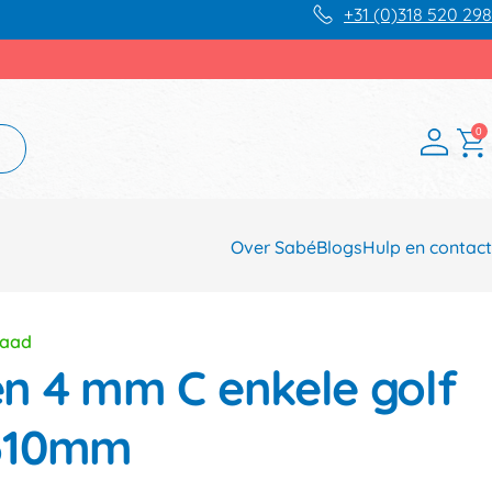
+31 (0)318 520 298
0
Over Sabé
Blogs
Hulp en contact
raad
 4 mm C enkele golf
310mm