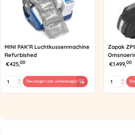
MINI PAK’R Luchtkussenmachine
Zapak ZP
Refurbished
Omsnoeri
00
00
€
425,
€
1.499,
MINI
Zapak
Toevoegen aan winkelwagen
To
PAK'R
ZP97
Luchtkussenmachine
Omsnoering
Refurbished
aantal
aantal