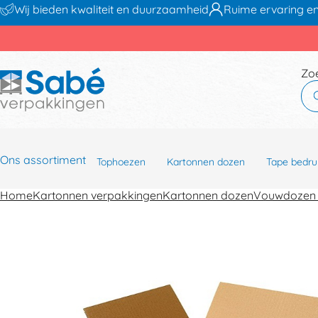
Wij bieden kwaliteit en duurzaamheid
Ruime ervaring en
Zo
Ons assortiment
Tophoezen
Kartonnen dozen
Tape bedru
Home
Kartonnen verpakkingen
Kartonnen dozen
Vouwdozen 