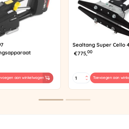
97
Sealtang Super Cello 
00
ngsapparaat
€
775,
Sealtang
evoegen aan winkelwagen
Toevoegen aan wink
Super
sapparaat
Cello
420
SCT-
2
aantal