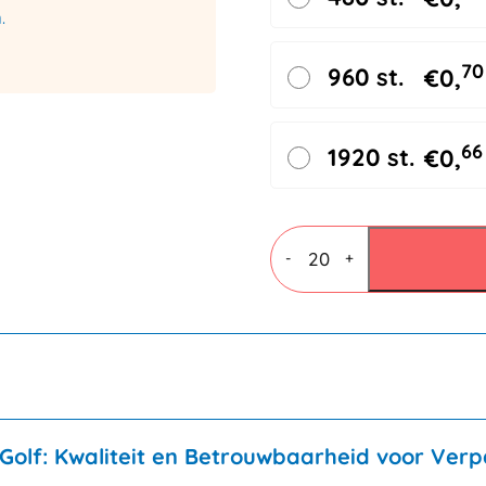
.
70
960 st.
€
0,
66
1920 st.
€
0,
Vouwdozen
4
-
+
mm
C
enkele
golf
360x240x310mm
aantal
olf: Kwaliteit en Betrouwbaarheid voor Verp