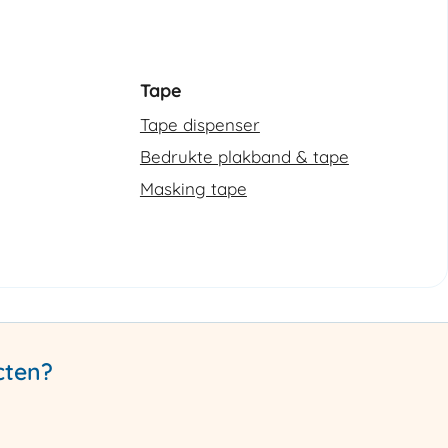
Tape
Tape dispenser
Bedrukte plakband & tape
Masking tape
cten?