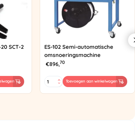
420 SCT-2
ES-102 Semi-automatische
omsnoeringsmachine
70
€
896,
ES-
elwagen
Toevoegen aan winkelwagen
102
Semi-
automatische
omsnoeringsmachine
aantal