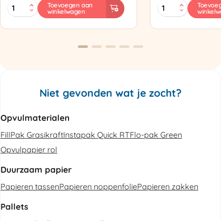
MINI
Zapak
Toevoegen aan
Toevoe
winkelwagen
winkel
PAK'R
ZP97
Luchtkussenmachine
Omsnoeringsapp
Refurbished
aantal
aantal
Niet gevonden wat je zocht?
Opvulmaterialen
FillPak Grasikraft
Instapak Quick RT
Flo-pak Green
Opvulpapier rol
Duurzaam papier
Papieren tassen
Papieren noppenfolie
Papieren zakken
Pallets