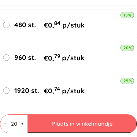
15% k
84
480 st.
€
0,
p/stuk
20% k
79
960 st.
€
0,
p/stuk
25% k
74
1920 st.
€
0,
p/stuk
Vouwdozen
4
Plaats in winkelmandje
-
+
mm
C