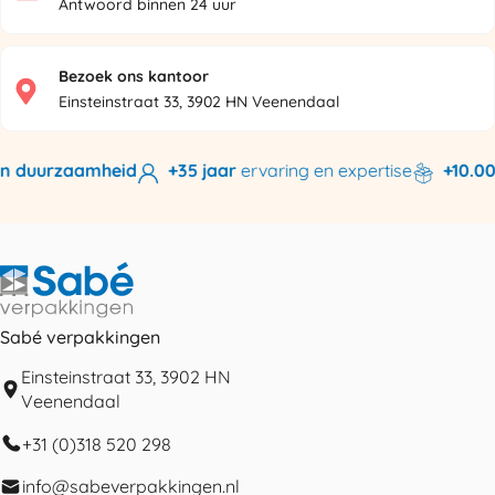
Antwoord binnen 24 uur
Bezoek ons kantoor
Einsteinstraat 33, 3902 HN Veenendaal
n duurzaamheid
+35 jaar
ervaring en expertise
+10.000
Sabé verpakkingen
Einsteinstraat 33, 3902 HN
Veenendaal
+31 (0)318 520 298
info@sabeverpakkingen.nl