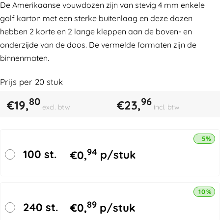
De Amerikaanse vouwdozen zijn van stevig 4 mm enkele
golf karton met een sterke buitenlaag en deze dozen
hebben 2 korte en 2 lange kleppen aan de boven- en
onderzijde van de doos. De vermelde formaten zijn de
binnenmaten.
Prijs per
20
stuk
80
96
€
19,
€
23,
excl. btw
incl. btw
5% k
94
100 st.
€
0,
p/stuk
10% k
89
240 st.
€
0,
p/stuk