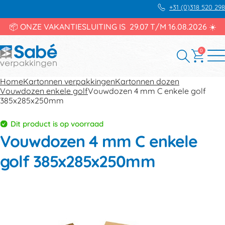
+31 (0)318 520 298
📦 ONZE VAKANTIESLUITING IS 29.07 T/M 16.08.2026 ☀️
0
Home
Kartonnen verpakkingen
Kartonnen dozen
Vouwdozen enkele golf
Vouwdozen 4 mm C enkele golf
385x285x250mm
Dit product is op voorraad
Vouwdozen 4 mm C enkele
golf 385x285x250mm