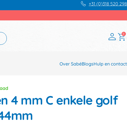
+31 (0)318 520 298
0
Over Sabé
Blogs
Hulp en contact
raad
 4 mm C enkele golf
144mm