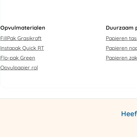
Opvulmaterialen
Duurzaam p
FillPak Grasikraft
Papieren ta
Instapak Quick RT
Papieren nop
Flo-pak Green
Papieren za
Opvulpapier rol
Heef