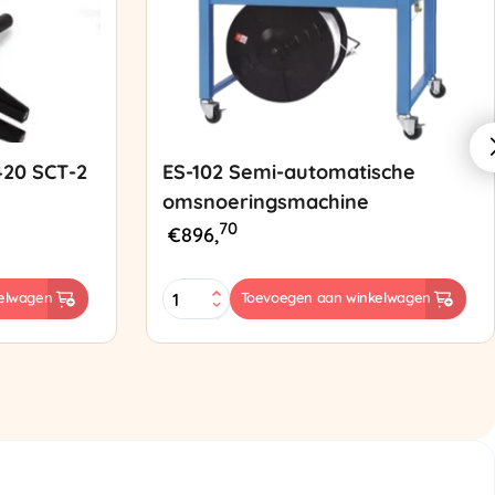
420 SCT-2
ES-102 Semi-automatische
omsnoeringsmachine
70
€
896,
ES-
elwagen
Toevoegen aan winkelwagen
102
Semi-
automatische
omsnoeringsmachine
aantal