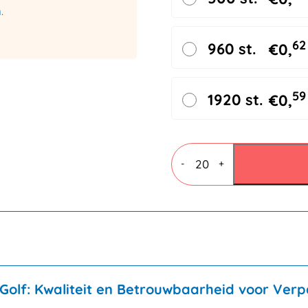
.
62
960 st.
€
0,
59
1920 st.
€
0,
Vouwdozen
4
-
+
mm
C
enkele
golf
392x292x144mm
aantal
olf: Kwaliteit en Betrouwbaarheid voor Verp