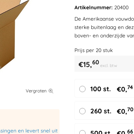
Artikelnummer:
20400
De Amerikaanse vouwdoze
sterke buitenlaag en de
boven- en onderzijde va
Prijs per
20
stuk
60
€
15,
excl. btw
74
100 st.
€
0,
70
260 st.
€
0,
ingen en levert snel uit
66
500 st.
€
0,