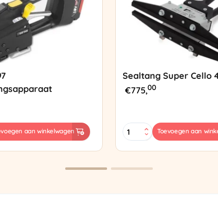
97
Sealtang Super Cello 
00
ngsapparaat
€
775,
Sealtang
evoegen aan winkelwagen
Toevoegen aan wink
Super
sapparaat
Cello
420
SCT-
2
aantal