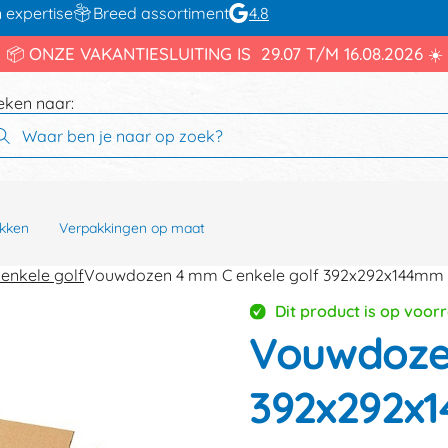
 expertise
Breed assortiment
4.8
📦 ONZE VAKANTIESLUITING IS 29.07 T/M 16.08.2026 ☀️
eken naar:
kken
Verpakkingen op maat
enkele golf
Vouwdozen 4 mm C enkele golf 392x292x144mm
Dit product is op voor
Vouwdozen
392x292x