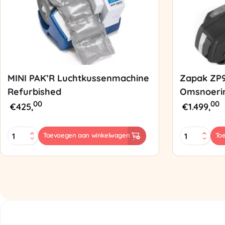
MINI PAK’R Luchtkussenmachine
Zapak ZP
Refurbished
Omsnoeri
00
00
€
425,
€
1.499,
MINI
Zapak
Toevoegen aan winkelwagen
To
PAK'R
ZP97
Luchtkussenmachine
Omsnoering
Refurbished
aantal
aantal