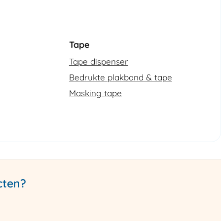
Tape
Tape dispenser
Bedrukte plakband & tape
Masking tape
cten?