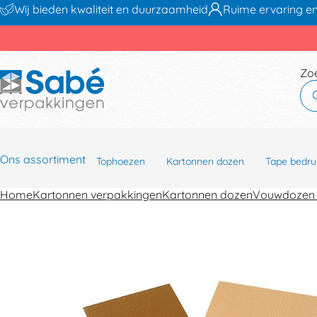
Wij bieden kwaliteit en duurzaamheid
Ruime ervaring en
Zo
Ons assortiment
Tophoezen
Kartonnen dozen
Tape bedru
Home
Kartonnen verpakkingen
Kartonnen dozen
Vouwdozen 