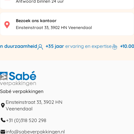
Antwoord binnen 24 uur
Bezoek ons kantoor
Einsteinstraat 33, 3902 HN Veenendaal
n duurzaamheid
+35 jaar
ervaring en expertise
+10.000
Sabé verpakkingen
Einsteinstraat 33, 3902 HN
Veenendaal
+31 (0)318 520 298
info@sabeverpakkingen.nl