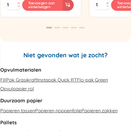
MINI
Zapak
Toevoegen aan
Toevoe
winkelwagen
winkel
PAK'R
ZP97
Luchtkussenmachine
Omsnoeringsapp
Refurbished
aantal
aantal
Niet gevonden wat je zocht?
Opvulmaterialen
FillPak Grasikraft
Instapak Quick RT
Flo-pak Green
Opvulpapier rol
Duurzaam papier
Papieren tassen
Papieren noppenfolie
Papieren zakken
Pallets