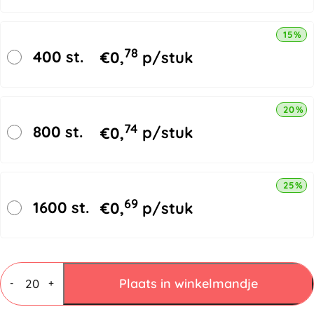
15% k
78
400 st.
€
0,
p/stuk
20% k
74
800 st.
€
0,
p/stuk
25% k
69
1600 st.
€
0,
p/stuk
Vouwdozen
4
Plaats in winkelmandje
-
+
mm
C