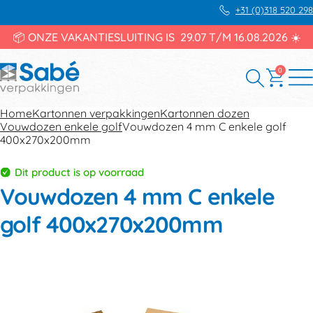
+31 (0)318 520 298
📦 ONZE VAKANTIESLUITING IS 29.07 T/M 16.08.2026 ☀️
0
Home
Kartonnen verpakkingen
Kartonnen dozen
Vouwdozen enkele golf
Vouwdozen 4 mm C enkele golf
400x270x200mm
Dit product is op voorraad
Vouwdozen 4 mm C enkele
golf 400x270x200mm