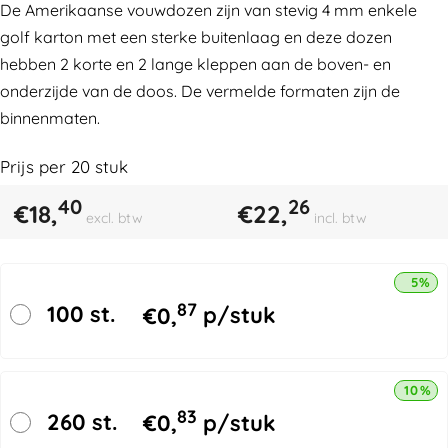
De Amerikaanse vouwdozen zijn van stevig 4 mm enkele
golf karton met een sterke buitenlaag en deze dozen
hebben 2 korte en 2 lange kleppen aan de boven- en
onderzijde van de doos. De vermelde formaten zijn de
binnenmaten.
Prijs per
20
stuk
40
26
€
18,
€
22,
excl. btw
incl. btw
5% k
87
100 st.
€
0,
p/stuk
10% k
83
260 st.
€
0,
p/stuk