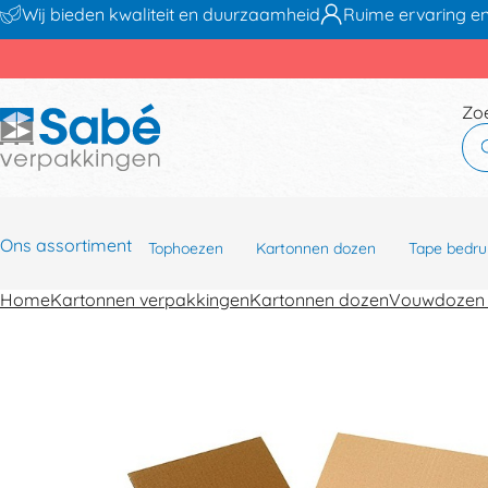
Wij bieden kwaliteit en duurzaamheid
Ruime ervaring en
Zo
Ons assortiment
Tophoezen
Kartonnen dozen
Tape bedru
Home
Kartonnen verpakkingen
Kartonnen dozen
Vouwdozen 