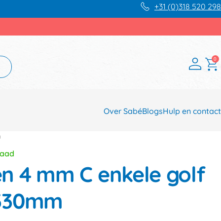
+31 (0)318 520 298
0
Over Sabé
Blogs
Hulp en contact
m
raad
 4 mm C enkele golf
x330mm