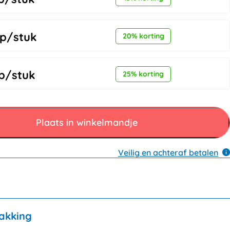
p/stuk
20% korting
p/stuk
25% korting
Plaats in winkelmandje
Veilig en achteraf betalen
akking