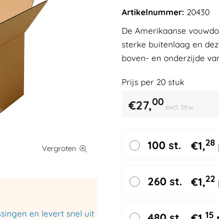
Artikelnummer:
20430
De Amerikaanse vouwdoze
sterke buitenlaag en de
boven- en onderzijde va
Prijs per
20
stuk
00
€
27,
excl. btw
28
100 st.
€
1,
22
260 st.
€
1,
ingen en levert snel uit
15
480 st.
€
1,