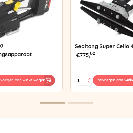
97
Sealtang Super Cello 
00
ngsapparaat
€
775,
Sealtang
evoegen aan winkelwagen
Toevoegen aan wink
Super
sapparaat
Cello
420
SCT-
2
aantal