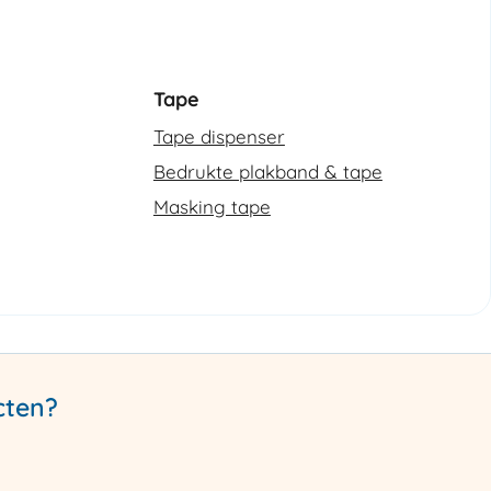
Tape
Tape dispenser
Bedrukte plakband & tape
Masking tape
cten?