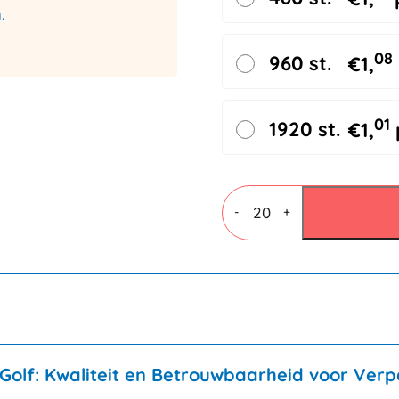
.
08
960 st.
€
1,
01
1920 st.
€
1,
Vouwdozen
4
-
+
mm
C
enkele
golf
480x280x330mm
aantal
olf: Kwaliteit en Betrouwbaarheid voor Verp