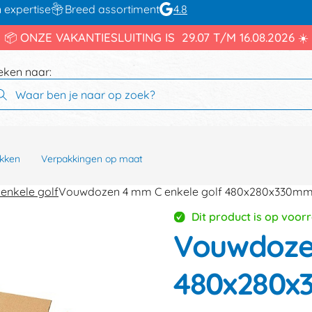
 expertise
Breed assortiment
4.8
📦 ONZE VAKANTIESLUITING IS 29.07 T/M 16.08.2026 ☀️
eken naar:
kken
Verpakkingen op maat
enkele golf
Vouwdozen 4 mm C enkele golf 480x280x330m
Dit product is op voor
Vouwdozen
480x280