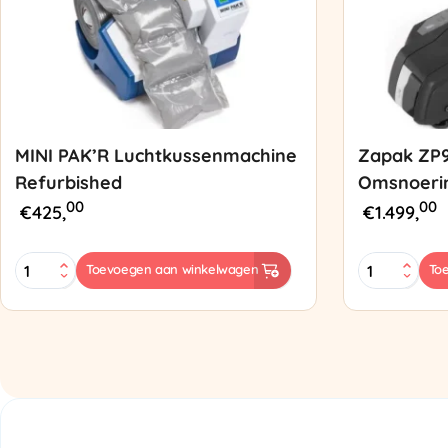
MINI PAK’R Luchtkussenmachine
Zapak ZP
Refurbished
Omsnoeri
00
00
€
425,
€
1.499,
MINI
Zapak
Toevoegen aan winkelwagen
To
PAK'R
ZP97
Luchtkussenmachine
Omsnoering
Refurbished
aantal
aantal