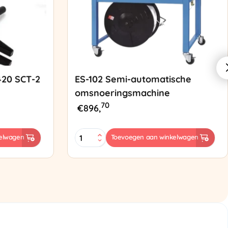
420 SCT-2
ES-102 Semi-automatische
omsnoeringsmachine
70
€
896,
ES-
elwagen
Toevoegen aan winkelwagen
102
Semi-
automatische
omsnoeringsmachine
aantal