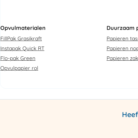
Opvulmaterialen
Duurzaam p
FillPak Grasikraft
Papieren ta
Instapak Quick RT
Papieren nop
Flo-pak Green
Papieren za
Opvulpapier rol
Heef