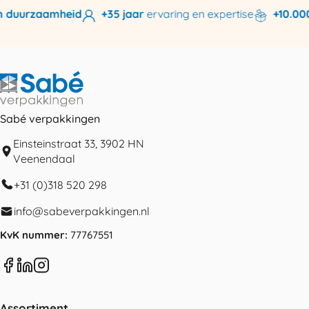
 duurzaamheid
+35 jaar
ervaring en expertise
+10.000 
Sabé verpakkingen
Einsteinstraat 33, 3902 HN
Veenendaal
+31 (0)318 520 298
info@sabeverpakkingen.nl
KvK nummer:
77767551
Assortiment