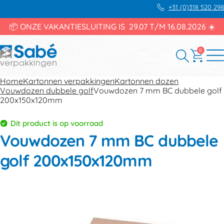
+31 (0)318 520 298
📦 ONZE VAKANTIESLUITING IS 29.07 T/M 16.08.2026 ☀️
0
Home
Kartonnen verpakkingen
Kartonnen dozen
Vouwdozen dubbele golf
Vouwdozen 7 mm BC dubbele golf
200x150x120mm
Dit product is op voorraad
Vouwdozen 7 mm BC dubbele
golf 200x150x120mm