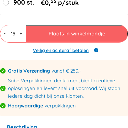
33
900 st.
€
0,
p/stuk
Vouwdozen
7
Plaats in winkelmandje
-
+
mm
BC
dubbele
Veilig en achteraf betalen
golf
200x150x120mm
aantal
Gratis Verzending
vanaf € 250,-
Sabe Verpakkingen denkt mee, biedt creatieve
oplossingen en levert snel uit voorraad. Wij staan
iedere dag dicht bij onze klanten.
Hoogwaardige
verpakkingen
Beschrijving