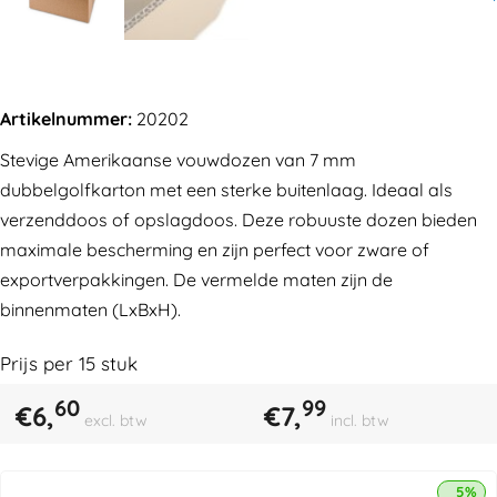
Artikelnummer:
20202
Stevige Amerikaanse vouwdozen van 7 mm
dubbelgolfkarton met een sterke buitenlaag. Ideaal als
verzenddoos of opslagdoos. Deze robuuste dozen bieden
maximale bescherming en zijn perfect voor zware of
exportverpakkingen. De vermelde maten zijn de
binnenmaten (LxBxH).
Prijs per
15
stuk
60
99
€
6,
€
7,
excl. btw
incl. btw
5% k