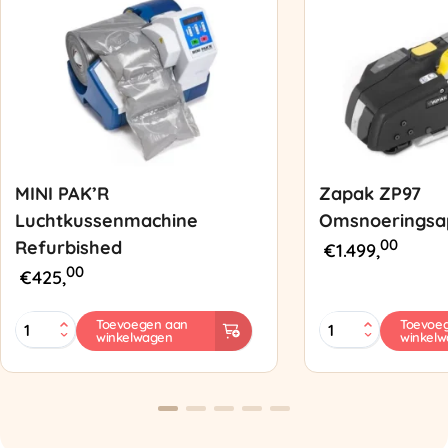
MINI PAK’R
Zapak ZP97
Luchtkussenmachine
Omsnoeringsa
00
Refurbished
€
1.499,
00
€
425,
MINI
Zapak
Toevoegen aan
Toevoe
winkelwagen
winkel
PAK'R
ZP97
Luchtkussenmachine
Omsnoeringsapp
Refurbished
aantal
aantal