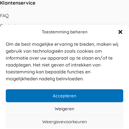
Klantenservice
FAQ
Contact
Toestemming beheren
Bestellen
Om de best mogelijke ervaring te bieden, maken wij
Betalen
gebruik van technologieën zoals cookies om
Levering
informatie over uw apparaat op te slaan en/of te
raadplegen. Het niet geven of intrekken van
Retouren
toestemming kan bepaalde functies en
Service en garantie
mogelijkheden nadelig beïnvloeden.
Herroepingsrecht
Accepteren
Weigeren
Veilig betalen
© 2026 Sabé Verpakkingen
Weergavevoorkeuren
4.8