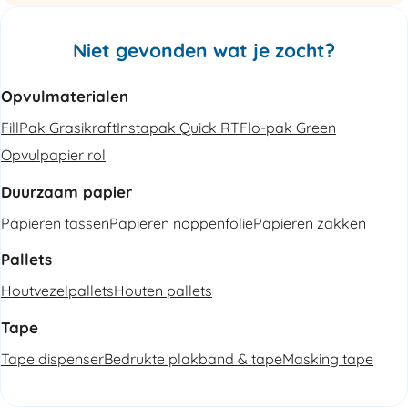
Niet gevonden wat je zocht?
Opvulmaterialen
FillPak Grasikraft
Instapak Quick RT
Flo-pak Green
Opvulpapier rol
Duurzaam papier
Papieren tassen
Papieren noppenfolie
Papieren zakken
Pallets
Houtvezelpallets
Houten pallets
Tape
Tape dispenser
Bedrukte plakband & tape
Masking tape