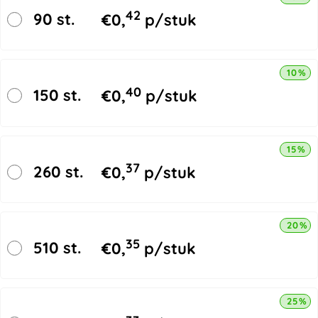
42
90 st.
€
0,
p/stuk
10% k
40
150 st.
€
0,
p/stuk
15% k
37
260 st.
€
0,
p/stuk
20% k
35
510 st.
€
0,
p/stuk
25% k