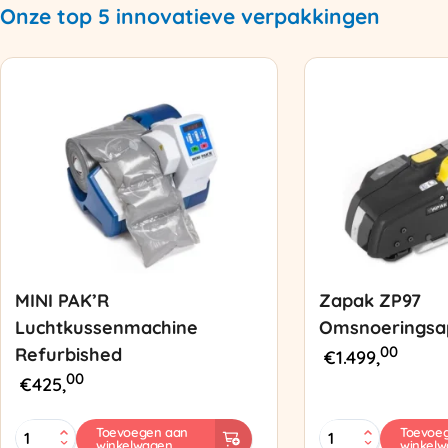
Onze top 5 innovatieve verpakkingen
MINI PAK’R
Zapak ZP97
Luchtkussenmachine
Omsnoeringsa
00
Refurbished
€
1.499,
00
€
425,
MINI
Zapak
Toevoegen aan
Toevoe
winkelwagen
winkel
PAK'R
ZP97