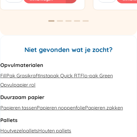
Luchtkussenmachine
Omsnoeringsapp
Refurbished
aantal
aantal
Niet gevonden wat je zocht?
Opvulmaterialen
FillPak Grasikraft
Instapak Quick RT
Flo-pak Green
Opvulpapier rol
Duurzaam papier
Papieren tassen
Papieren noppenfolie
Papieren zakken
Pallets
Houtvezelpallets
Houten pallets