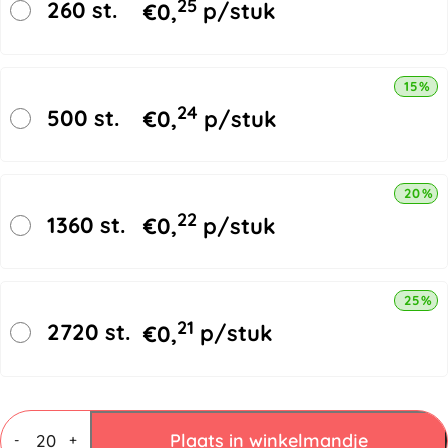
25
260 st.
€
0,
p/stuk
15% k
24
500 st.
€
0,
p/stuk
20% k
22
1360 st.
€
0,
p/stuk
25% k
21
2720 st.
€
0,
p/stuk
Autolock
verzenddozen
Plaats in winkelmandje
-
+