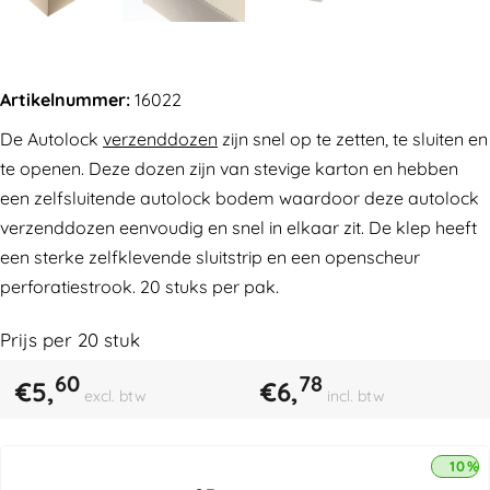
Artikelnummer:
16022
De Autolock
verzenddozen
zijn snel op te zetten, te sluiten en
te openen. Deze dozen zijn van stevige karton en hebben
een zelfsluitende autolock bodem waardoor deze autolock
verzenddozen eenvoudig en snel in elkaar zit. De klep heeft
een sterke zelfklevende sluitstrip en een openscheur
perforatiestrook. 20 stuks per pak.
Prijs per
20
stuk
60
78
€
5,
€
6,
excl. btw
incl. btw
10% 