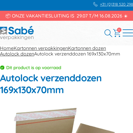
+31 (0)318 520 298
📦 ONZE VAKANTIESLUITING IS 29.07 T/M 16.08.2026 ☀️
0
Home
Kartonnen verpakkingen
Kartonnen dozen
Autolock dozen
Autolock verzenddozen 169x130x70mm
Dit product is op voorraad
Autolock verzenddozen
169x130x70mm