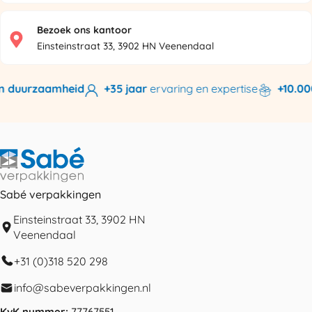
Bezoek ons kantoor
Einsteinstraat 33, 3902 HN Veenendaal
 duurzaamheid
+35 jaar
ervaring en expertise
+10.000
Sabé verpakkingen
Einsteinstraat 33, 3902 HN
Veenendaal
+31 (0)318 520 298
info@sabeverpakkingen.nl
KvK nummer:
77767551