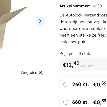
Artikelnummer:
16030
De Autolock
verzenddoz
dozen zijn van stevige 
waardoor deze autolock v
heeft een sterke zelfklev
stuks per pak.
Prijs per
20
stuk
40
€
12,
excl. btw
59
260 st.
€
0,
53
660 st.
€
0,