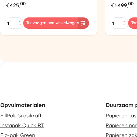
00
00
€
425,
€
1.499,
MINI
Zapak
Toevoegen aan winkelwagen
To
PAK'R
ZP97
Luchtkussenmachine
Omsnoering
Refurbished
aantal
aantal
Opvulmaterialen
Duurzaam p
FillPak Grasikraft
Papieren ta
Instapak Quick RT
Papieren nop
Flo-pak Green
Papieren za