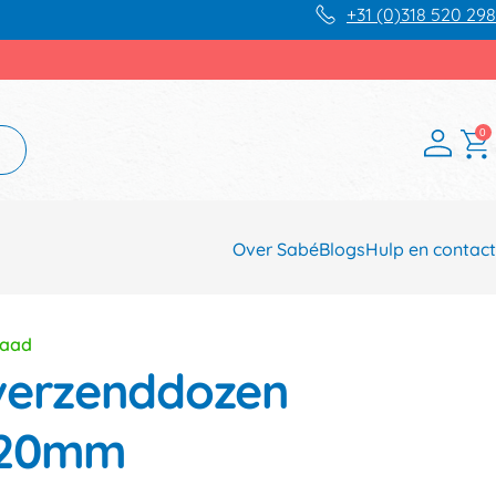
+31 (0)318 520 298
0
Over Sabé
Blogs
Hulp en contact
raad
verzenddozen
120mm