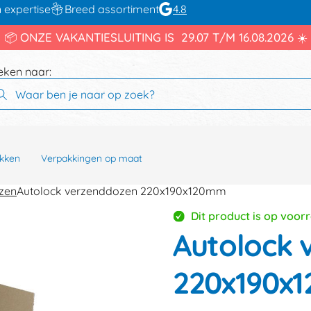
 expertise
Breed assortiment
4.8
📦 ONZE VAKANTIESLUITING IS 29.07 T/M 16.08.2026 ☀️
eken naar:
kken
Verpakkingen op maat
zen
Autolock verzenddozen 220x190x120mm
Dit product is op voor
Autolock 
220x190x