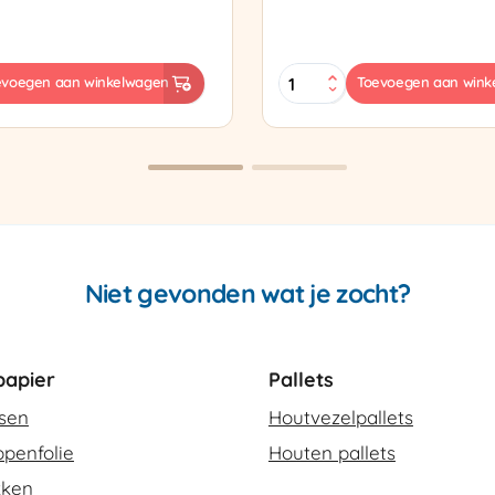
Sealtang
evoegen aan winkelwagen
Toevoegen aan wink
Super
sapparaat
Cello
420
SCT-
2
aantal
Niet gevonden wat je zocht?
apier
Pallets
ssen
Houtvezelpallets
penfolie
Houten pallets
kken