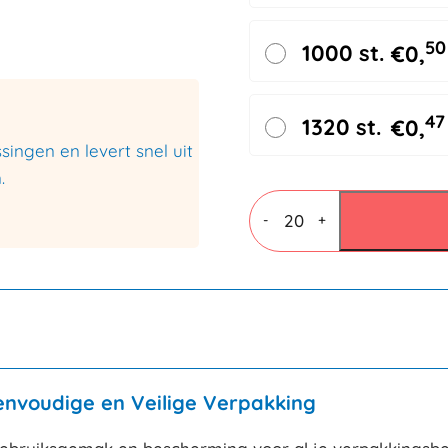
50
1000 st.
€
0,
47
1320 st.
€
0,
ingen en levert snel uit
.
Autolock
verzenddozen
-
+
220x190x120mm
aantal
Eenvoudige en Veilige Verpakking