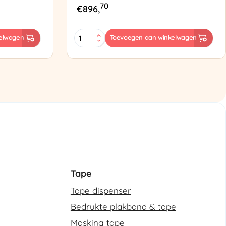
70
€
896,
ES-
elwagen
Toevoegen aan winkelwagen
102
Semi-
automatische
omsnoeringsmachine
aantal
Tape
Tape dispenser
Bedrukte plakband & tape
Masking tape