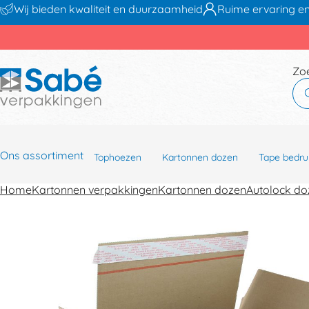
Wij bieden kwaliteit en duurzaamheid
Ruime ervaring en
Zo
Ons assortiment
Tophoezen
Kartonnen dozen
Tape bedru
Home
Kartonnen verpakkingen
Kartonnen dozen
Autolock do