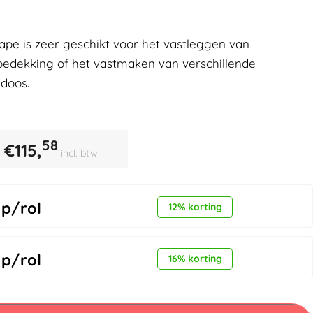
tape is zeer geschikt voor het vastleggen van
erbedekking of het vastmaken van verschillende
 doos.
58
€
115,
incl. btw
p/rol
12% korting
p/rol
16% korting