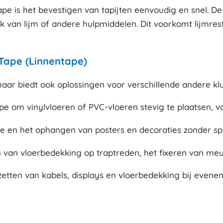
tape is het bevestigen van tapijten eenvoudig en snel. D
k van lijm of andere hulpmiddelen. Dit voorkomt lijmres
 Tape (Linnentape)
, maar biedt ook oplossingen voor verschillende andere kl
pe om vinylvloeren of PVC-vloeren stevig te plaatsen, vo
ie en het ophangen van posters en decoraties zonder spij
van vloerbedekking op traptreden, het fixeren van meu
stzetten van kabels, displays en vloerbedekking bij evene