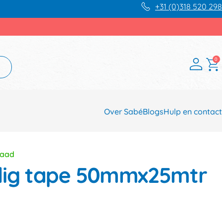
+31 (0)318 520 298
0
Over Sabé
Blogs
Hulp en contact
raad
dig tape 50mmx25mtr