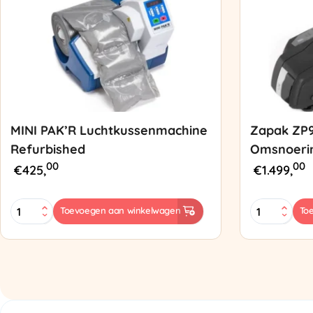
MINI PAK’R Luchtkussenmachine
Zapak ZP
Refurbished
Omsnoeri
00
00
€
425,
€
1.499,
MINI
Zapak
Toevoegen aan winkelwagen
To
PAK'R
ZP97
Luchtkussenmachine
Omsnoering
Refurbished
aantal
aantal