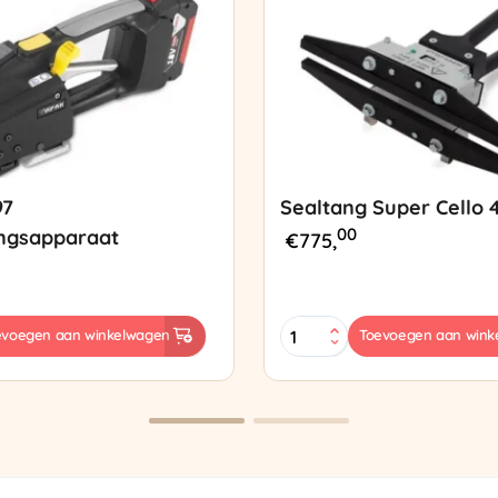
97
Sealtang Super Cello 
00
ngsapparaat
€
775,
Sealtang
evoegen aan winkelwagen
Toevoegen aan wink
Super
sapparaat
Cello
420
SCT-
2
aantal