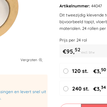
Artikelnummer:
44047
Dit tweezijdig klevende 
bijvoorbeeld tapijt, vlo
materialen. 24 rollen per
Prijs per
24
rol
52
€
95,
excl. btw
50
120 st.
€
3,
34
240 st.
€
3,
ingen en levert snel uit
.
Dubbelzijdig