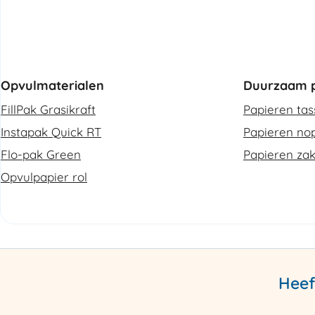
Opvulmaterialen
Duurzaam p
FillPak Grasikraft
Papieren ta
Instapak Quick RT
Papieren nop
Flo-pak Green
Papieren za
Opvulpapier rol
Heef