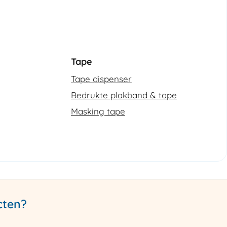
Tape
Tape dispenser
Bedrukte plakband & tape
Masking tape
cten?