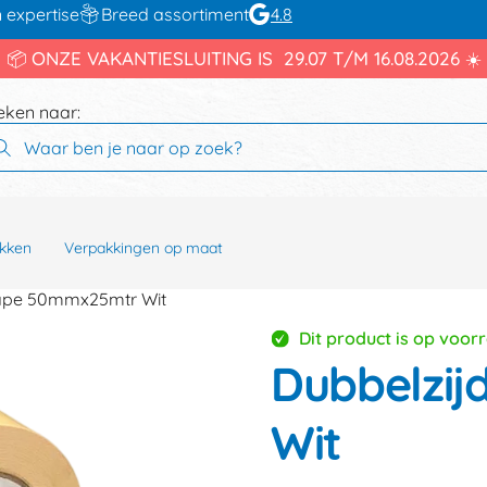
 expertise
Breed assortiment
4.8
📦 ONZE VAKANTIESLUITING IS 29.07 T/M 16.08.2026 ☀️
eken naar:
kken
Verpakkingen op maat
tape 50mmx25mtr Wit
Dit product is op voor
Dubbelzij
Wit