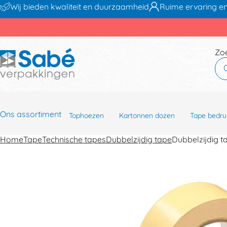
Wij bieden kwaliteit en duurzaamheid
Ruime ervaring en
Zo
Ons assortiment
Tophoezen
Kartonnen dozen
Tape bedru
Home
Tape
Technische tapes
Dubbelzijdig tape
Dubbelzijdig 