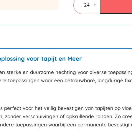
tape
-
+
50mmx25mtr
Wit
aantal
oplossing voor tapijt en Meer
een sterke en duurzame hechting voor diverse toepassinge
ere toepassingen waar een betrouwbare, langdurige fixat
s perfect voor het veilig bevestigen van tapijten op vlo
ggen, zonder verschuivingen of opkrullende randen. Zo cr
 andere toepassingen waarbij een permanente bevestiging