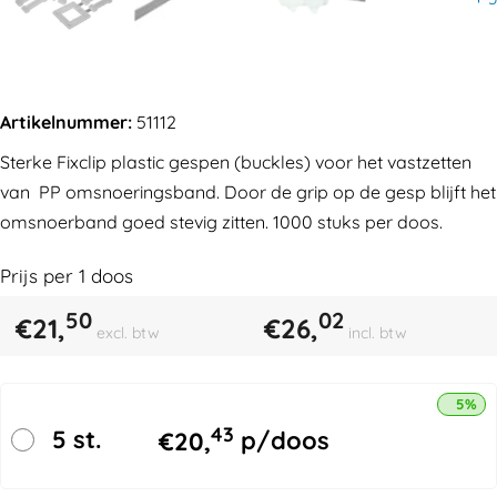
Artikelnummer:
51112
Sterke Fixclip plastic gespen (buckles) voor het vastzetten
van PP omsnoeringsband. Door de grip op de gesp blijft het
omsnoerband goed stevig zitten. 1000 stuks per doos.
Prijs per
1
doos
50
02
€
21,
€
26,
excl. btw
incl. btw
5% k
43
5 st.
€
20,
p/doos