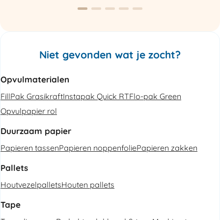
aantal
Niet gevonden wat je zocht?
Opvulmaterialen
FillPak Grasikraft
Instapak Quick RT
Flo-pak Green
Opvulpapier rol
Duurzaam papier
Papieren tassen
Papieren noppenfolie
Papieren zakken
Pallets
Houtvezelpallets
Houten pallets
Tape