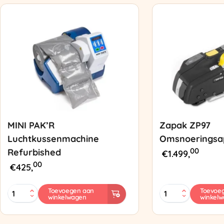
MINI PAK’R
Zapak ZP97
Luchtkussenmachine
Omsnoeringsa
00
Refurbished
€
1.499,
00
€
425,
MINI
Zapak
Toevoegen aan
Toevoe
winkelwagen
winkel
PAK'R
ZP97
Luchtkussenmachine
Omsnoeringsapp
Refurbished
aantal