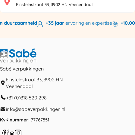
Einsteinstraat 33, 3902 HN Veenendaal
n duurzaamheid
+35 jaar
ervaring en expertise
+10.000
Sabé verpakkingen
Einsteinstraat 33, 3902 HN
Veenendaal
+31 (0)318 520 298
info@sabeverpakkingen.nl
KvK nummer:
77767551