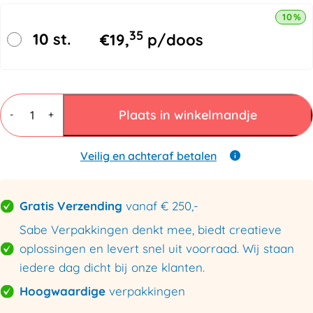
10% k
35
10 st.
€
19,
p/doos
Gespen
Kunststof
Plaats in winkelmandje
-
+
13
mm
Transparant
Veilig en achteraf betalen
aantal
Gratis Verzending
vanaf € 250,-
Sabe Verpakkingen denkt mee, biedt creatieve
oplossingen en levert snel uit voorraad. Wij staan
iedere dag dicht bij onze klanten.
Hoogwaardige
verpakkingen