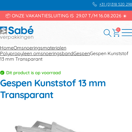
+31 (0)318 520 298
📦 ONZE VAKANTIESLUITING IS 29.07 T/M 16.08.2026 ☀️
0
Home
Omsnoeringsmaterialen
Polypropyleen omsnoeringsband
Gespen
Gespen Kunststof
13 mm Transparant
Dit product is op voorraad
Gespen Kunststof 13 mm
Transparant