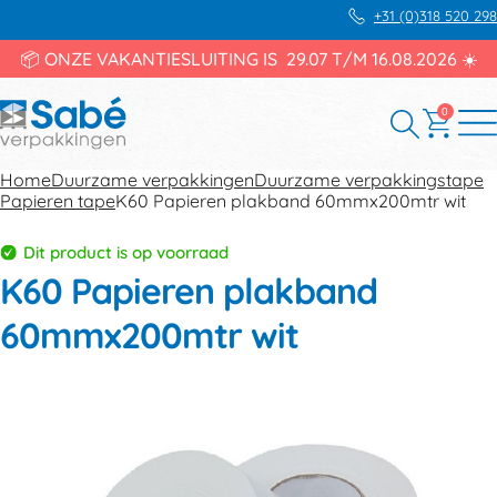
+31 (0)318 520 298
📦 ONZE VAKANTIESLUITING IS 29.07 T/M 16.08.2026 ☀️
0
Home
Duurzame verpakkingen
Duurzame verpakkingstape
Papieren tape
K60 Papieren plakband 60mmx200mtr wit
Dit product is op voorraad
K60 Papieren plakband
60mmx200mtr wit