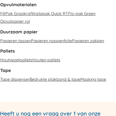
Opvulmaterialen
FillPak Grasikraft
Instapak Quick RT
Flo-pak Green
Opvulpapier rol
Duurzaam papier
Papieren tassen
Papieren noppenfolie
Papieren zakken
Pallets
Houtvezelpallets
Houten pallets
Tape
Tape dispenser
Bedrukte plakband & tape
Masking tape
Heeft u nog een vraag over 1 van onze