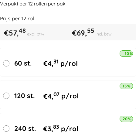
Verpakt per 12 rollen per pak.
Prijs per
12
rol
48
55
€
57,
€
69,
excl. btw
incl. btw
10% 
31
60 st.
€
4,
p/rol
15% k
07
120 st.
€
4,
p/rol
20% k
83
240 st.
€
3,
p/rol