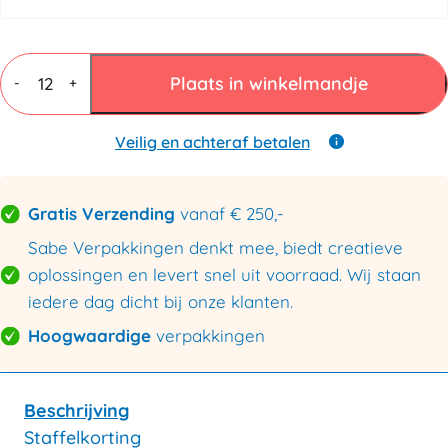
K60
Papieren
Plaats in winkelmandje
-
+
plakband
60mmx200mtr
wit
Veilig en achteraf betalen
aantal
Gratis Verzending
vanaf € 250,-
Sabe Verpakkingen denkt mee, biedt creatieve
oplossingen en levert snel uit voorraad. Wij staan
iedere dag dicht bij onze klanten.
Hoogwaardige
verpakkingen
Beschrijving
Staffelkorting