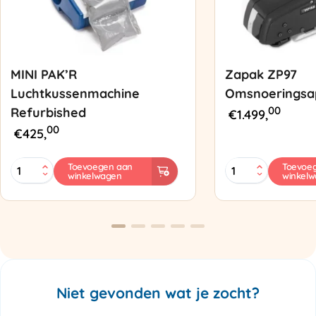
MINI PAK’R
Zapak ZP97
Luchtkussenmachine
Omsnoeringsa
00
Refurbished
€
1.499,
00
€
425,
MINI
Zapak
Toevoegen aan
Toevoe
winkelwagen
winkel
PAK'R
ZP97
Luchtkussenmachine
Omsnoeringsapp
Refurbished
aantal
aantal
Niet gevonden wat je zocht?