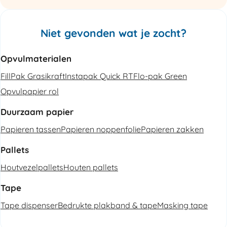
Niet gevonden wat je zocht?
Opvulmaterialen
FillPak Grasikraft
Instapak Quick RT
Flo-pak Green
Opvulpapier rol
Duurzaam papier
Papieren tassen
Papieren noppenfolie
Papieren zakken
Pallets
Houtvezelpallets
Houten pallets
Tape
Tape dispenser
Bedrukte plakband & tape
Masking tape