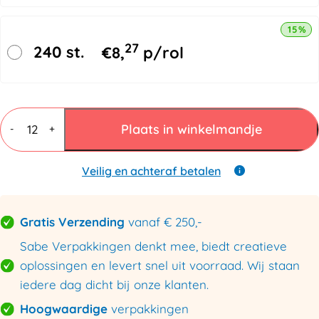
15% k
27
240 st.
€
8,
p/rol
Papieren
Plakband
Plaats in winkelmandje
-
+
70mmx200mtr
Bruin
Versterkt
Veilig en achteraf betalen
-
Lengte+Sinus
aantal
Gratis Verzending
vanaf € 250,-
Sabe Verpakkingen denkt mee, biedt creatieve
oplossingen en levert snel uit voorraad. Wij staan
iedere dag dicht bij onze klanten.
Hoogwaardige
verpakkingen