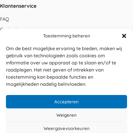
Klantenservice
FAQ
Contact
Toestemming beheren
Bestellen
Om de best mogelijke ervaring te bieden, maken wij
Betalen
gebruik van technologieën zoals cookies om
Levering
informatie over uw apparaat op te slaan en/of te
raadplegen. Het niet geven of intrekken van
Retouren
toestemming kan bepaalde functies en
Service en garantie
mogelijkheden nadelig beïnvloeden.
Herroepingsrecht
Accepteren
Weigeren
Veilig betalen
© 2026 Sabé Verpakkingen
Weergavevoorkeuren
4.8