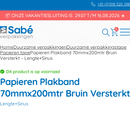
+31 (0)318 520 298
📦 ONZE VAKANTIESLUITING IS 29.07 T/M 16.08.2026 ☀️
0
Home
Duurzame verpakkingen
Duurzame verpakkingstape
Papieren tape
Papieren Plakband 70mmx200mtr Bruin
Versterkt – Lengte+Sinus
Dit product is op voorraad
Papieren Plakband
70mmx200mtr Bruin Versterkt
Lengte+Sinus