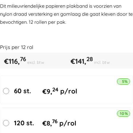
Dit milieuvriendelijke papieren plakband is voorzien van
nylon draad versterking en gomlaag die gaat kleven door te
bevochtigen. 12 rollen per pak.
Prijs per
12
rol
76
28
€
116,
€
141,
excl. btw
incl. btw
5% k
24
60 st.
€
9,
p/rol
10% k
76
120 st.
€
8,
p/rol