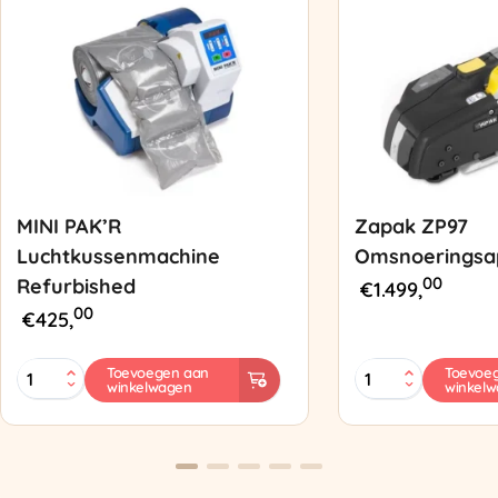
MINI PAK’R
Zapak ZP97
Luchtkussenmachine
Omsnoeringsa
00
Refurbished
€
1.499,
00
€
425,
MINI
Zapak
Toevoegen aan
Toevoe
winkelwagen
winkel
PAK'R
ZP97
Luchtkussenmachine
Omsnoeringsapp
Refurbished
aantal
aantal