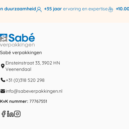
n duurzaamheid
+35 jaar
ervaring en expertise
+10.000
Sabé verpakkingen
Einsteinstraat 33, 3902 HN
Veenendaal
+31 (0)318 520 298
info@sabeverpakkingen.nl
KvK nummer:
77767551