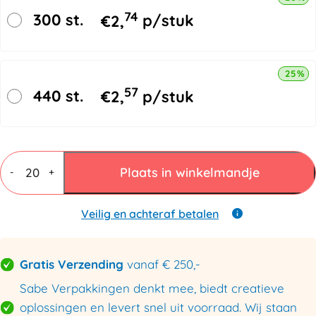
74
300 st.
€
2,
p/stuk
25% k
57
440 st.
€
2,
p/stuk
Kalenderverpakkingen
1045x725x50mm
Plaats in winkelmandje
-
+
aantal
Veilig en achteraf betalen
Gratis Verzending
vanaf € 250,-
Sabe Verpakkingen denkt mee, biedt creatieve
oplossingen en levert snel uit voorraad. Wij staan