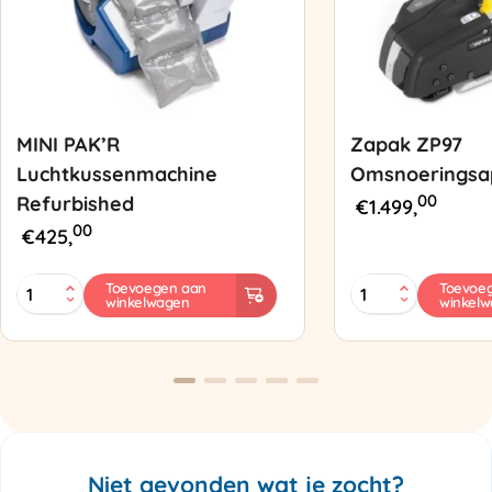
MINI PAK’R
Zapak ZP97
Luchtkussenmachine
Omsnoeringsa
00
Refurbished
€
1.499,
00
€
425,
MINI
Zapak
Toevoegen aan
Toevoe
winkelwagen
winkel
PAK'R
ZP97
Luchtkussenmachine
Omsnoeringsapp
Refurbished
aantal
aantal
Niet gevonden wat je zocht?