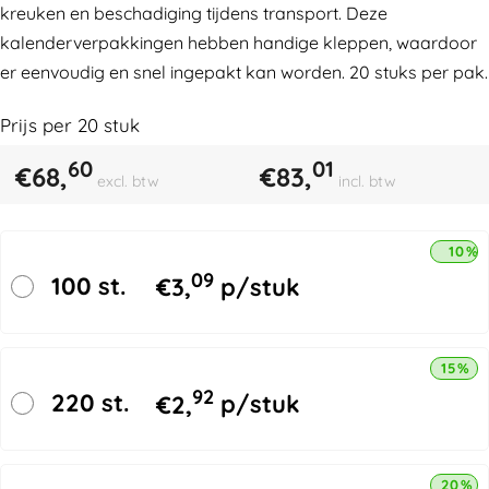
kreuken en beschadiging tijdens transport. Deze
kalenderverpakkingen hebben handige kleppen, waardoor
er eenvoudig en snel ingepakt kan worden. 20 stuks per pak.
Prijs per
20
stuk
60
01
€
68,
€
83,
excl. btw
incl. btw
10% 
09
100 st.
€
3,
p/stuk
15% k
92
220 st.
€
2,
p/stuk
20% k