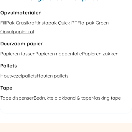
Opvulmaterialen
FillPak Grasikraft
Instapak Quick RT
Flo-pak Green
Opvulpapier rol
Duurzaam papier
Papieren tassen
Papieren noppenfolie
Papieren zakken
Pallets
Houtvezelpallets
Houten pallets
Tape
Tape dispenser
Bedrukte plakband & tape
Masking tape