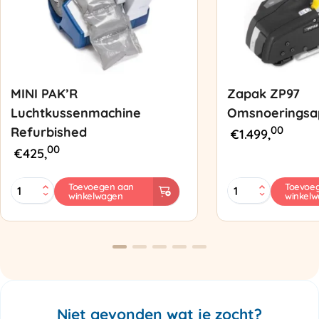
MINI PAK’R
Zapak ZP97
Luchtkussenmachine
Omsnoeringsa
00
Refurbished
€
1.499,
00
€
425,
MINI
Zapak
Toevoegen aan
Toevoe
winkelwagen
winkel
PAK'R
ZP97
Luchtkussenmachine
Omsnoeringsapp
Refurbished
aantal
aantal
Niet gevonden wat je zocht?