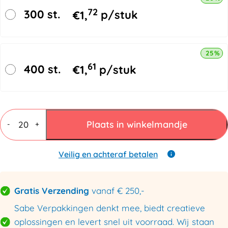
72
300 st.
€
1,
p/stuk
25% k
61
400 st.
€
1,
p/stuk
Kalenderverpakkingen
710x510x60mm
Plaats in winkelmandje
-
+
aantal
Veilig en achteraf betalen
Gratis Verzending
vanaf € 250,-
Sabe Verpakkingen denkt mee, biedt creatieve
oplossingen en levert snel uit voorraad. Wij staan