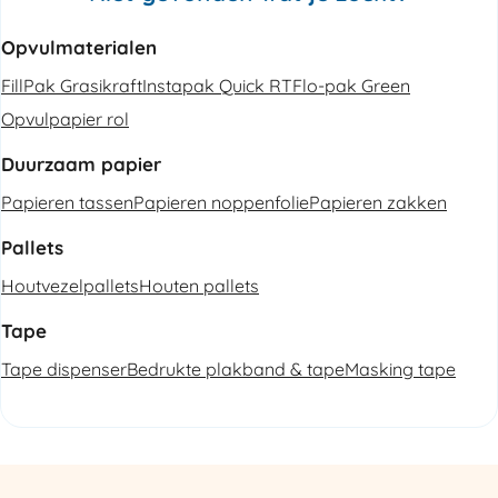
Opvulmaterialen
FillPak Grasikraft
Instapak Quick RT
Flo-pak Green
Opvulpapier rol
Duurzaam papier
Papieren tassen
Papieren noppenfolie
Papieren zakken
Pallets
Houtvezelpallets
Houten pallets
Tape
Tape dispenser
Bedrukte plakband & tape
Masking tape