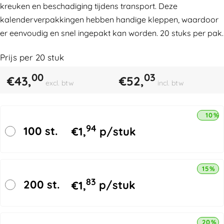
kreuken en beschadiging tijdens transport. Deze
kalenderverpakkingen hebben handige kleppen, waardoor
er eenvoudig en snel ingepakt kan worden. 20 stuks per pak.
Prijs per
20
stuk
00
03
€
43,
€
52,
excl. btw
incl. btw
10% 
94
100 st.
€
1,
p/stuk
15% k
83
200 st.
€
1,
p/stuk
20% k