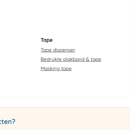
Tape
Tape dispenser
Bedrukte plakband & tape
Masking tape
cten?