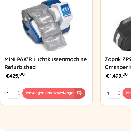
MINI PAK’R Luchtkussenmachine
Zapak ZP
Refurbished
Omsnoeri
00
00
€
425,
€
1.499,
MINI
Zapak
Toevoegen aan winkelwagen
To
PAK'R
ZP97
Luchtkussenmachine
Omsnoering
Refurbished
aantal
aantal