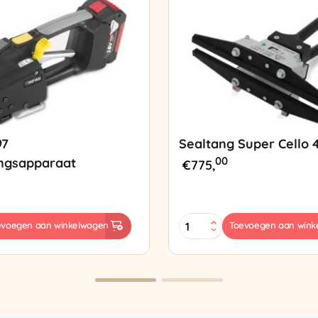
97
Sealtang Super Cello 
00
ngsapparaat
€
775,
Sealtang
evoegen aan winkelwagen
Toevoegen aan wink
Super
sapparaat
Cello
420
SCT-
2
aantal