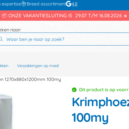
 expertise
Breed assortiment
4.8
📦 ONZE VAKANTIESLUITING IS 29.07 T/M 16.08.2026 ☀️
eken naar:
kken
Verpakkingen op maat
en 1270x880x1200mm 100my
Dit product is op voor
Krimphoe
100my