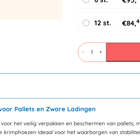
€
95,
4
12 st.
€
84,
Krimphoezen
1270x880x1200mm
-
+
100my
aantal
oor Pallets en Zware Ladingen
 voor het veilig verpakken en beschermen van pallets,
 krimphoezen ideaal voor het waarborgen van stabilite