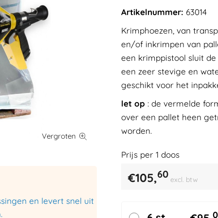
Artikelnummer:
63014
Krimphoezen, van transpa
en/of inkrimpen van pal
een krimppistool sluit 
een zeer stevige en wate
geschikt voor het inpak
let op
: de vermelde form
over een pallet heen get
worden.
Prijs per
1
doos
60
€
105,
excl. btw
ingen en levert snel uit
.
0
6 st.