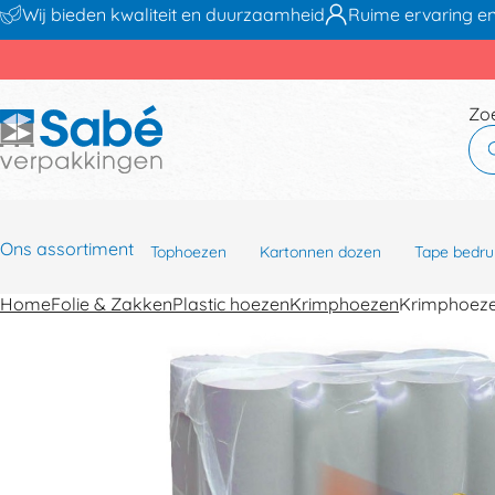
Wij bieden kwaliteit en duurzaamheid
Ruime ervaring en
Zo
Ons assortiment
Tophoezen
Kartonnen dozen
Tape bedru
Home
Folie & Zakken
Plastic hoezen
Krimphoezen
Krimphoez