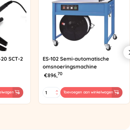
420 SCT-2
ES-102 Semi-automatische
omsnoeringsmachine
70
€
896,
ES-
elwagen
Toevoegen aan winkelwagen
102
Semi-
automatische
omsnoeringsmachine
aantal