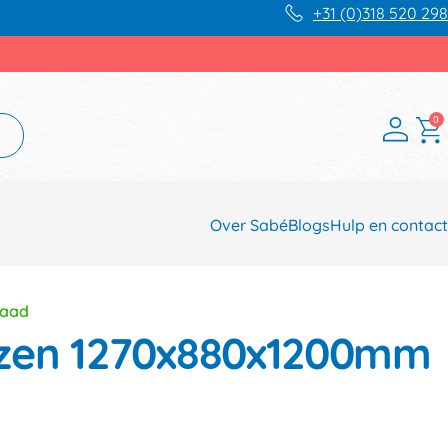
+31 (0)318 520 298
0
Over Sabé
Blogs
Hulp en contact
raad
zen 1270x880x1200mm