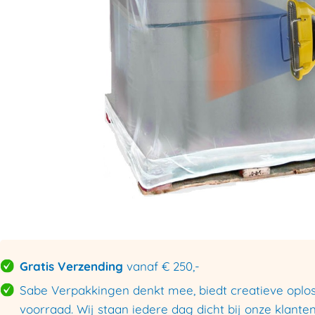
Gratis Verzending
vanaf € 250,-
Sabe Verpakkingen denkt mee, biedt creatieve oploss
voorraad. Wij staan iedere dag dicht bij onze klanten