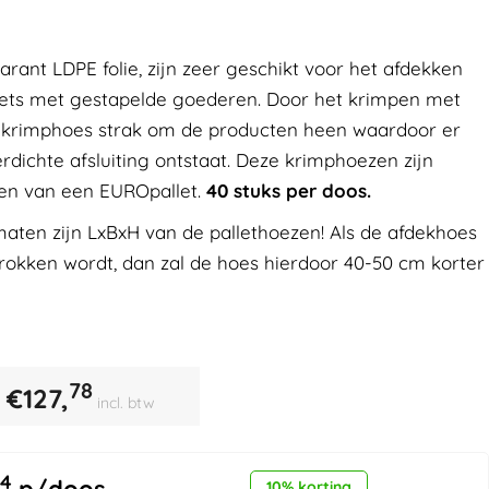
rant LDPE folie, zijn zeer geschikt voor het afdekken
lets met gestapelde goederen. Door het krimpen met
de krimphoes strak om de producten heen waardoor er
rdichte afsluiting ontstaat. Deze krimphoezen zijn
ken van een EUROpallet.
40 stuks per doos.
aten zijn LxBxH van de pallethoezen! Als de afdekhoes
rokken wordt, dan zal de hoes hierdoor 40-50 cm korter
78
€
127,
incl. btw
4
10% korting