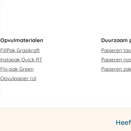
Opvulmaterialen
Duurzaam p
FillPak Grasikraft
Papieren ta
Instapak Quick RT
Papieren nop
Flo-pak Green
Papieren za
Opvulpapier rol
Heef