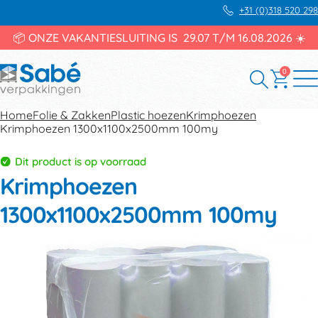
+31 (0)318 520 298
📦 ONZE VAKANTIESLUITING IS 29.07 T/M 16.08.2026 ☀️
0
Home
Folie & Zakken
Plastic hoezen
Krimphoezen
Krimphoezen 1300x1100x2500mm 100my
Dit product is op voorraad
Krimphoezen
1300x1100x2500mm 100my