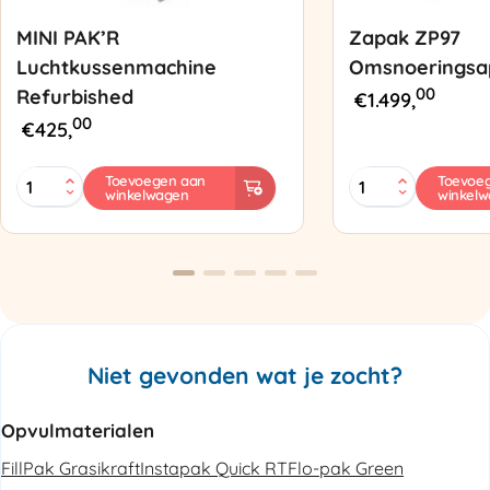
MINI PAK’R
Zapak ZP97
Luchtkussenmachine
Omsnoeringsa
00
Refurbished
€
1.499,
00
€
425,
MINI
Zapak
Toevoegen aan
Toevoe
winkelwagen
winkel
PAK'R
ZP97
Luchtkussenmachine
Omsnoeringsapp
Refurbished
aantal
aantal
Niet gevonden wat je zocht?
Opvulmaterialen
FillPak Grasikraft
Instapak Quick RT
Flo-pak Green