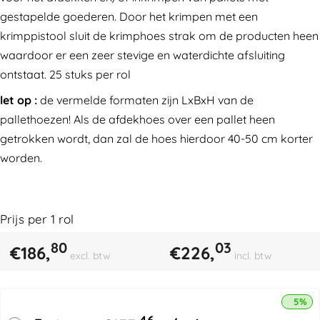
gestapelde goederen. Door het krimpen met een
krimppistool sluit de krimphoes strak om de producten heen
waardoor er een zeer stevige en waterdichte afsluiting
ontstaat. 25 stuks per rol
let op :
de vermelde formaten zijn LxBxH van de
pallethoezen! Als de afdekhoes over een pallet heen
getrokken wordt, dan zal de hoes hierdoor 40-50 cm korter
worden.
Prijs per
1
rol
80
03
€
186,
€
226,
excl. btw
incl. btw
5% k