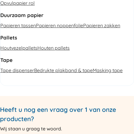
Opvulpapier rol
Duurzaam papier
Papieren tassen
Papieren noppenfolie
Papieren zakken
Pallets
Houtvezelpallets
Houten pallets
Tape
Tape dispenser
Bedrukte plakband & tape
Masking tape
Heeft u nog een vraag over 1 van onze
producten?
Wij staan u graag te woord.