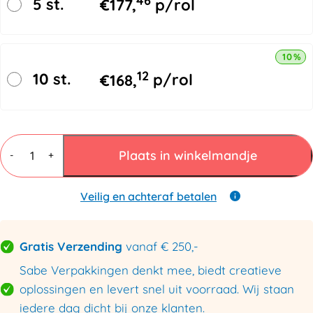
46
5 st.
€
177,
p/rol
10% k
12
10 st.
€
168,
p/rol
Krimphoezen
1300x1100x2500mm
Plaats in winkelmandje
-
+
100my
aantal
Veilig en achteraf betalen
Gratis Verzending
vanaf € 250,-
Sabe Verpakkingen denkt mee, biedt creatieve
oplossingen en levert snel uit voorraad. Wij staan
iedere dag dicht bij onze klanten.