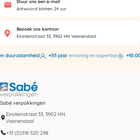
Stuur ons een e-mail
Antwoord binnen 24 uur
Bezoek ons kantoor
Einsteinstraat 33, 3902 HN Veenendaal
n duurzaamheid
+35 jaar
ervaring en expertise
+10.000
Sabé verpakkingen
Einsteinstraat 33, 3902 HN
Veenendaal
+31 (0)318 520 298