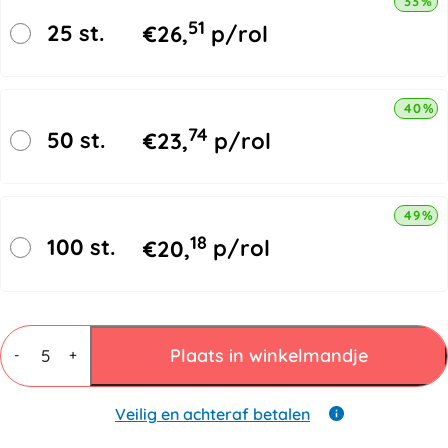
33% k
51
25 st.
€
26,
p/rol
40% k
74
50 st.
€
23,
p/rol
49% k
18
100 st.
€
20,
p/rol
LDPE
Folie
Plaats in winkelmandje
-
+
100cmx100mtr
20my
transparant
Veilig en achteraf betalen
aantal