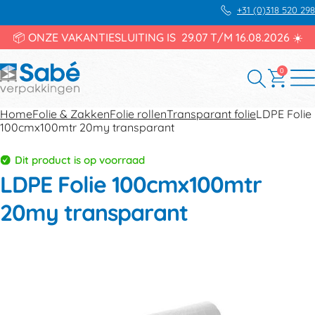
+31 (0)318 520 298
📦 ONZE VAKANTIESLUITING IS 29.07 T/M 16.08.2026 ☀️
0
Home
Folie & Zakken
Folie rollen
Transparant folie
LDPE Folie
100cmx100mtr 20my transparant
Dit product is op voorraad
LDPE Folie 100cmx100mtr
20my transparant