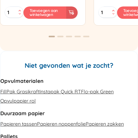
MINI
Zapak
Toevoegen aan
Toevoe
winkelwagen
winkel
PAK'R
ZP97
Luchtkussenmachine
Omsnoeringsapp
Refurbished
aantal
aantal
Niet gevonden wat je zocht?
Opvulmaterialen
FillPak Grasikraft
Instapak Quick RT
Flo-pak Green
Opvulpapier rol
Duurzaam papier
Papieren tassen
Papieren noppenfolie
Papieren zakken
Pallets