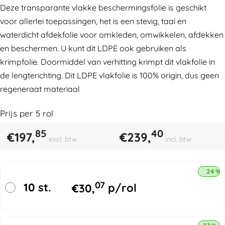
Deze transparante vlakke beschermingsfolie is geschikt
voor allerlei toepassingen, het is een stevig, taai en
waterdicht afdekfolie voor omkleden, omwikkelen, afdekken
en beschermen. U kunt dit LDPE ook gebruiken als
krimpfolie. Doormiddel van verhitting krimpt dit vlakfolie in
de lengterichting. Dit LDPE vlakfolie is 100% origin, dus geen
regeneraat materiaal
Prijs per
5
rol
85
40
€
197,
€
239,
excl. btw
incl. btw
24% 
07
10 st.
€
30,
p/rol