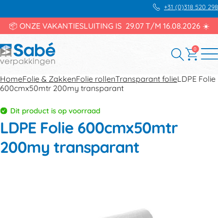
+31 (0)318 520 298
📦 ONZE VAKANTIESLUITING IS 29.07 T/M 16.08.2026 ☀️
0
Home
Folie & Zakken
Folie rollen
Transparant folie
LDPE Folie
600cmx50mtr 200my transparant
Dit product is op voorraad
LDPE Folie 600cmx50mtr
200my transparant