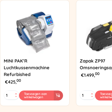
MINI PAK’R
Zapak ZP97
Luchtkussenmachine
Omsnoeringsa
00
Refurbished
€
1.499,
00
€
425,
MINI
Zapak
Toevoegen aan
Toevoe
winkelwagen
winkel
PAK'R
ZP97
Luchtkussenmachine
Omsnoeringsapp
Refurbished
aantal
aantal