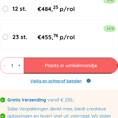
15% k
25
12 st.
€
484,
p/rol
20% k
76
23 st.
€
455,
p/rol
LDPE
Folie
Plaats in winkelmandje
-
+
600cmx50mtr
200my
transparant
Veilig en achteraf betalen
aantal
Gratis Verzending
vanaf € 250,-
Sabe Verpakkingen denkt mee, biedt creatieve
oplossingen en levert snel uit voorraad. Wij staan