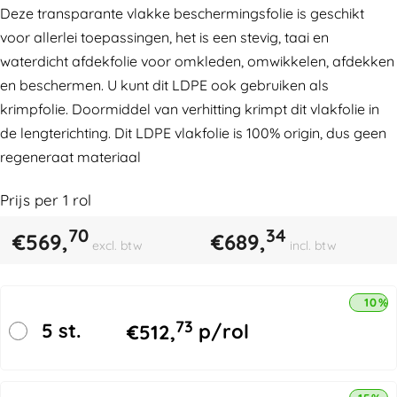
Deze transparante vlakke beschermingsfolie is geschikt
voor allerlei toepassingen, het is een stevig, taai en
waterdicht afdekfolie voor omkleden, omwikkelen, afdekken
en beschermen. U kunt dit LDPE ook gebruiken als
krimpfolie. Doormiddel van verhitting krimpt dit vlakfolie in
de lengterichting. Dit LDPE vlakfolie is 100% origin, dus geen
regeneraat materiaal
Prijs per
1
rol
70
34
€
569,
€
689,
excl. btw
incl. btw
10% 
73
5 st.
€
512,
p/rol