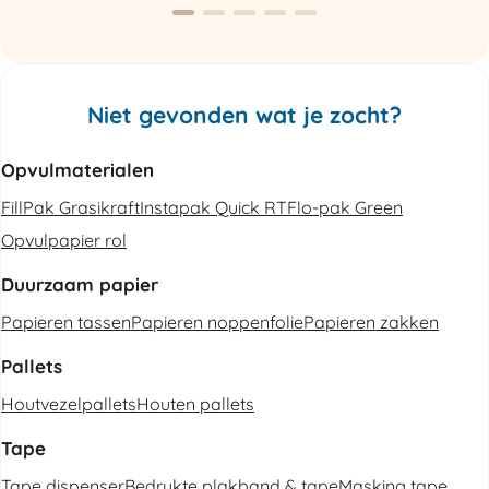
Niet gevonden wat je zocht?
Opvulmaterialen
FillPak Grasikraft
Instapak Quick RT
Flo-pak Green
Opvulpapier rol
Duurzaam papier
Papieren tassen
Papieren noppenfolie
Papieren zakken
Pallets
Houtvezelpallets
Houten pallets
Tape
Tape dispenser
Bedrukte plakband & tape
Masking tape