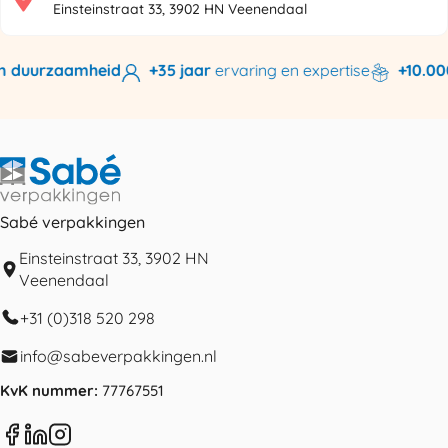
Einsteinstraat 33, 3902 HN Veenendaal
n duurzaamheid
+35 jaar
ervaring en expertise
+10.000
Sabé verpakkingen
Einsteinstraat 33, 3902 HN
Veenendaal
+31 (0)318 520 298
info@sabeverpakkingen.nl
KvK nummer:
77767551