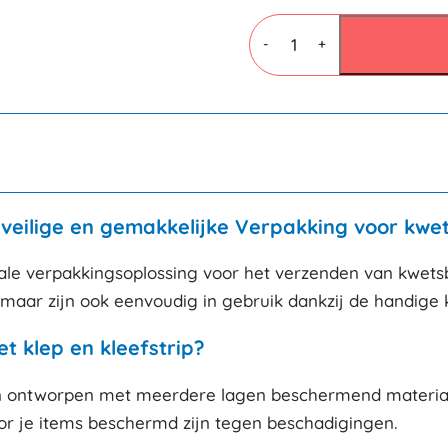
Luchtkussenfolie
zakken
-
+
100x165mm
aantal
 veilige en gemakkelijke Verpakking voor kw
eale verpakkingsoplossing voor het verzenden van kwets
aar zijn ook eenvoudig in gebruik dankzij de handige kl
 klep en kleefstrip?
 ontworpen met meerdere lagen beschermend materiaal d
r je items beschermd zijn tegen beschadigingen.