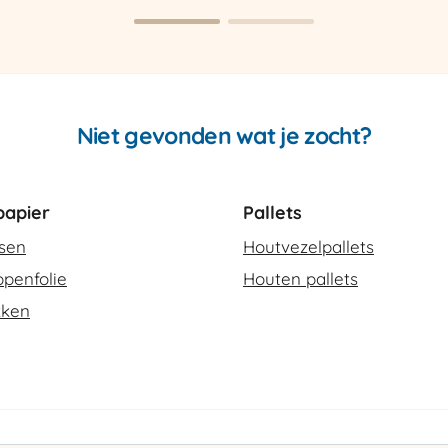
SCT-
2
aantal
Niet gevonden wat je zocht?
apier
Pallets
ssen
Houtvezelpallets
penfolie
Houten pallets
kken