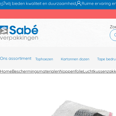
Wij bieden kwaliteit en duurzaamheid
Ruime ervaring en
Zo
Ons assortiment
Tophoezen
Kartonnen dozen
Tape bedru
Home
Beschermingsmaterialen
Noppenfolie
Luchtkussenzak