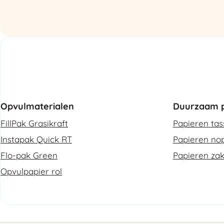
aantal
Opvulmaterialen
Duurzaam p
FillPak Grasikraft
Papieren ta
Instapak Quick RT
Papieren nop
Flo-pak Green
Papieren za
Opvulpapier rol