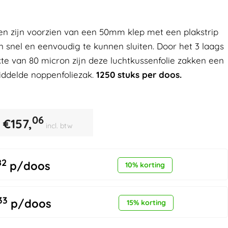
en zijn voorzien van een 50mm klep met een plakstrip
 snel en eenvoudig te kunnen sluiten. Door het 3 laags
te van 80 micron zijn deze luchtkussenfolie zakken een
iddelde noppenfoliezak.
1250 stuks per doos.
06
€
157,
incl. btw
82
p/doos
10% korting
33
p/doos
15% korting