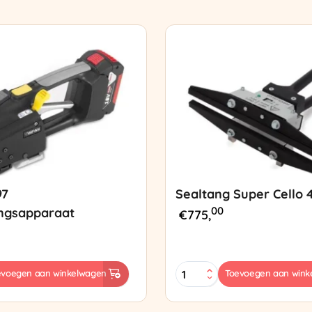
97
Sealtang Super Cello 
00
ngsapparaat
€
775,
Sealtang
evoegen aan winkelwagen
Toevoegen aan wink
Super
sapparaat
Cello
420