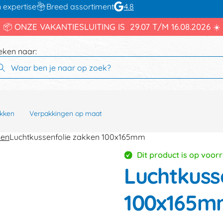
 expertise
Breed assortiment
4.8
📦 ONZE VAKANTIESLUITING IS 29.07 T/M 16.08.2026 ☀️
eken naar:
kken
Verpakkingen op maat
ken
Luchtkussenfolie zakken 100x165mm
Dit product is op voor
Luchtkuss
100x165