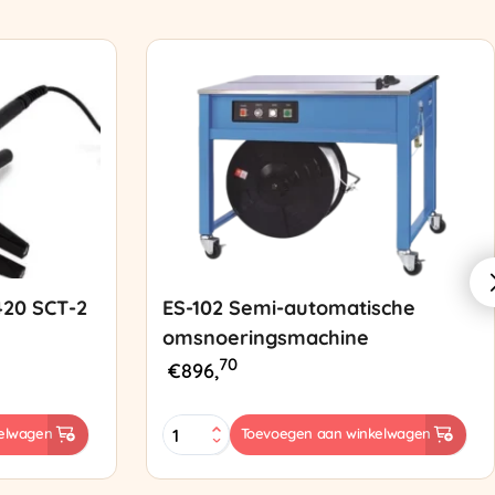
420 SCT-2
ES-102 Semi-automatische
omsnoeringsmachine
70
€
896,
ES-
elwagen
Toevoegen aan winkelwagen
102
Semi-
automatische