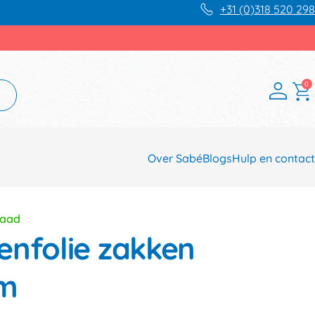
+31 (0)318 520 298
0
Over Sabé
Blogs
Hulp en contact
raad
enfolie zakken
mm