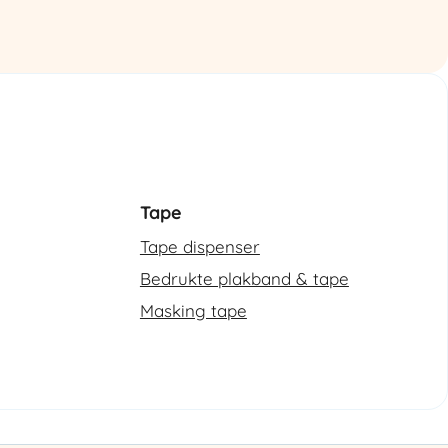
omsnoeringsmachine
aantal
Tape
Tape dispenser
Bedrukte plakband & tape
Masking tape