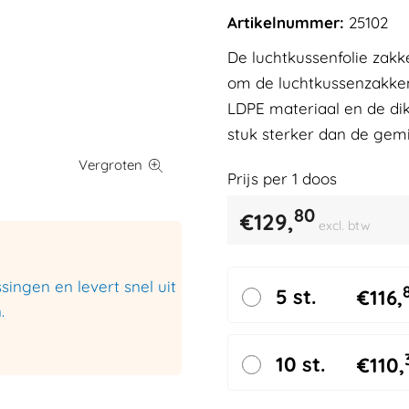
Artikelnummer:
25102
De luchtkussenfolie zakk
om de luchtkussenzakken
LDPE materiaal en de dik
stuk sterker dan de gem
Prijs per
1
doos
80
€
129,
excl. btw
ingen en levert snel uit
5 st.
€
116,
.
10 st.
€
110,