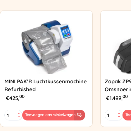
MINI PAK’R Luchtkussenmachine
Zapak ZP
Refurbished
Omsnoeri
00
00
€
425,
€
1.499,
MINI
Zapak
Toevoegen aan winkelwagen
To
PAK'R
ZP97
Luchtkussenmachine
Omsnoering
Refurbished
aantal