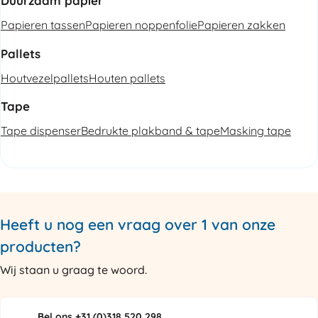
Duurzaam papier
Papieren tassen
Papieren noppenfolie
Papieren zakken
Pallets
Houtvezelpallets
Houten pallets
Tape
Tape dispenser
Bedrukte plakband & tape
Masking tape
Heeft u nog een vraag over 1 van onze
producten?
Wij staan u graag te woord.
Bel ons +31 (0)318 520 298