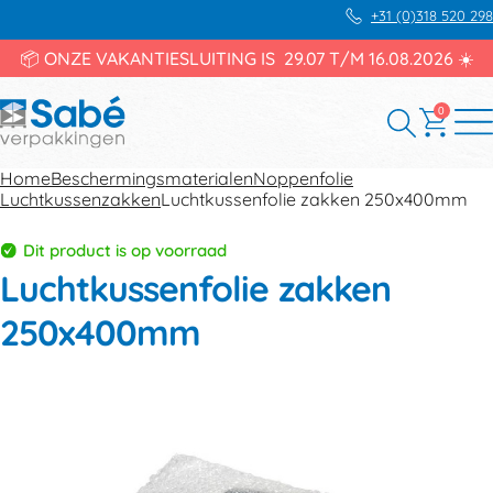
+31 (0)318 520 298
📦 ONZE VAKANTIESLUITING IS 29.07 T/M 16.08.2026 ☀️
0
Home
Beschermingsmaterialen
Noppenfolie
Luchtkussenzakken
Luchtkussenfolie zakken 250x400mm
Dit product is op voorraad
Luchtkussenfolie zakken
250x400mm