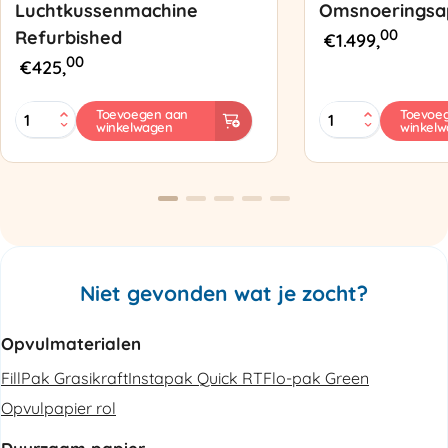
Luchtkussenmachine
Omsnoeringsa
00
Refurbished
€
1.499,
00
€
425,
MINI
Zapak
Toevoegen aan
Toevoe
winkelwagen
winkel
PAK'R
ZP97
Luchtkussenmachine
Omsnoeringsapp
Refurbished
aantal
aantal
Niet gevonden wat je zocht?
Opvulmaterialen
FillPak Grasikraft
Instapak Quick RT
Flo-pak Green
Opvulpapier rol