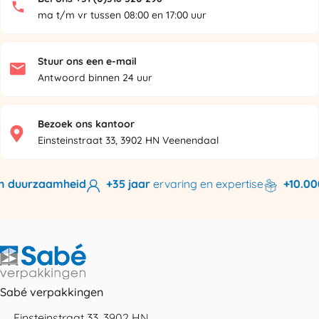
ma t/m vr tussen 08:00 en 17:00 uur
Stuur ons een e-mail
Antwoord binnen 24 uur
Bezoek ons kantoor
Einsteinstraat 33, 3902 HN Veenendaal
n duurzaamheid
+35 jaar
ervaring en expertise
+10.000
Sabé verpakkingen
Einsteinstraat 33, 3902 HN