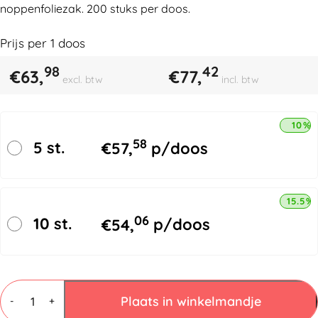
noppenfoliezak. 200 stuks per doos.
Prijs per
1
doos
98
42
€
63,
€
77,
excl. btw
incl. btw
10% 
58
5 st.
€
57,
p/doos
15.5%
06
10 st.
€
54,
p/doos
Luchtkussenfolie
zakken
Plaats in winkelmandje
-
+
250x400mm