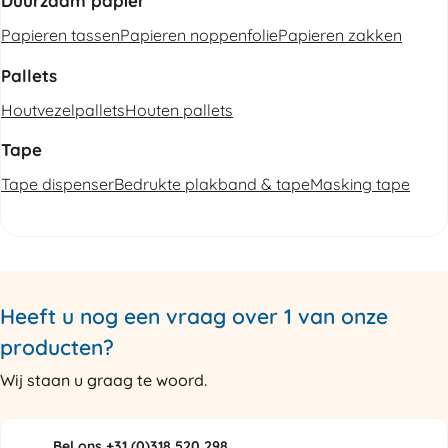
Duurzaam papier
Papieren tassen
Papieren noppenfolie
Papieren zakken
Pallets
Houtvezelpallets
Houten pallets
Tape
Tape dispenser
Bedrukte plakband & tape
Masking tape
Heeft u nog een vraag over 1 van onze
producten?
Wij staan u graag te woord.
Bel ons +31 (0)318 520 298