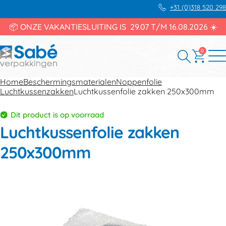
+31 (0)318 520 298
📦 ONZE VAKANTIESLUITING IS 29.07 T/M 16.08.2026 ☀️
0
Home
Beschermingsmaterialen
Noppenfolie
Luchtkussenzakken
Luchtkussenfolie zakken 250x300mm
Dit product is op voorraad
Luchtkussenfolie zakken
250x300mm