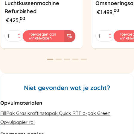
Luchtkussenmachine
Omsnoeringsa
00
Refurbished
€
1.499,
00
€
425,
MINI
Zapak
Toevoegen aan
Toevoe
winkelwagen
winkel
PAK'R
ZP97
Luchtkussenmachine
Omsnoeringsapp
Refurbished
aantal
aantal
Niet gevonden wat je zocht?
Opvulmaterialen
FillPak Grasikraft
Instapak Quick RT
Flo-pak Green
Opvulpapier rol