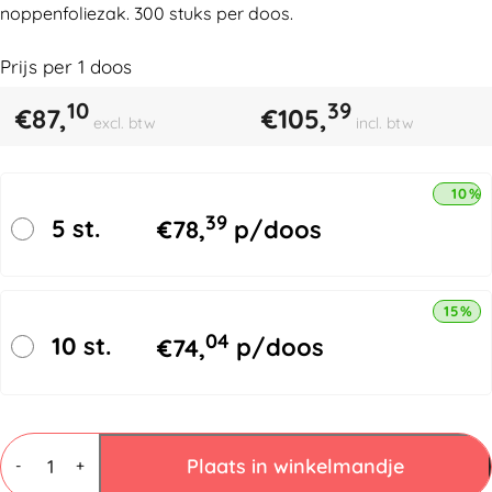
noppenfoliezak. 300 stuks per doos.
Prijs per
1
doos
10
39
€
87,
€
105,
excl. btw
incl. btw
10% 
39
5 st.
€
78,
p/doos
15% k
04
10 st.
€
74,
p/doos
Luchtkussenfolie
zakken
Plaats in winkelmandje
-
+
250x300mm