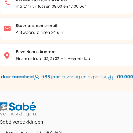
ma t/m vr tussen 08:00 en 17:00 uur
Stuur ons een e-mail
Antwoord binnen 24 uur
Bezoek ons kantoor
Einsteinstraat 33, 3902 HN Veenendaal
 duurzaamheid
+35 jaar
ervaring en expertise
+10.000 
Sabé verpakkingen
Einsteinstraat 33, 3902 HN