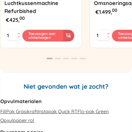
Luchtkussenmachine
Omsnoeringsa
00
Refurbished
€
1.499,
00
€
425,
MINI
Zapak
Toevoegen aan
Toevoe
winkelwagen
winkel
PAK'R
ZP97
Luchtkussenmachine
Omsnoeringsapp
Refurbished
aantal
aantal
Niet gevonden wat je zocht?
Opvulmaterialen
FillPak Grasikraft
Instapak Quick RT
Flo-pak Green
Opvulpapier rol