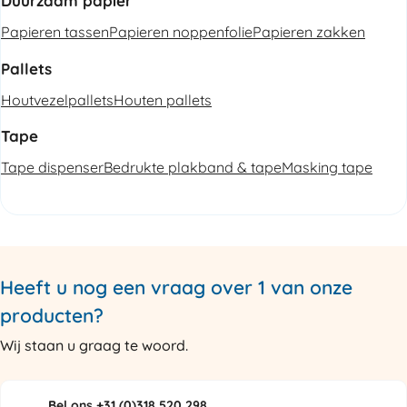
Duurzaam papier
Papieren tassen
Papieren noppenfolie
Papieren zakken
Pallets
Houtvezelpallets
Houten pallets
Tape
Tape dispenser
Bedrukte plakband & tape
Masking tape
Heeft u nog een vraag over 1 van onze
producten?
Wij staan u graag te woord.
Bel ons +31 (0)318 520 298