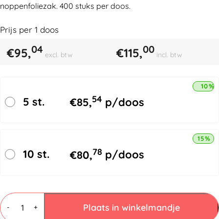
noppenfoliezak. 400 stuks per doos.
Prijs per
1
doos
04
00
€
95,
€
115,
excl. btw
incl. btw
10% 
54
5 st.
€
85,
p/doos
15% k
78
10 st.
€
80,
p/doos
Luchtkussenfolie
zakken
Plaats in winkelmandje
-
+
200x300mm