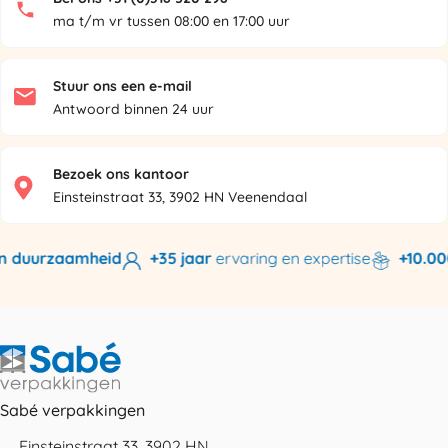
ma t/m vr tussen 08:00 en 17:00 uur
Stuur ons een e-mail
Antwoord binnen 24 uur
Bezoek ons kantoor
Einsteinstraat 33, 3902 HN Veenendaal
n duurzaamheid
+35 jaar
ervaring en expertise
+10.000
Sabé verpakkingen
Einsteinstraat 33, 3902 HN