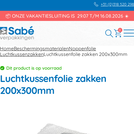
+31 (0)318 520 298
📦 ONZE VAKANTIESLUITING IS 29.07 T/M 16.08.2026 ☀️
0
Home
Beschermingsmaterialen
Noppenfolie
Luchtkussenzakken
Luchtkussenfolie zakken 200x300mm
Dit product is op voorraad
Luchtkussenfolie zakken
200x300mm