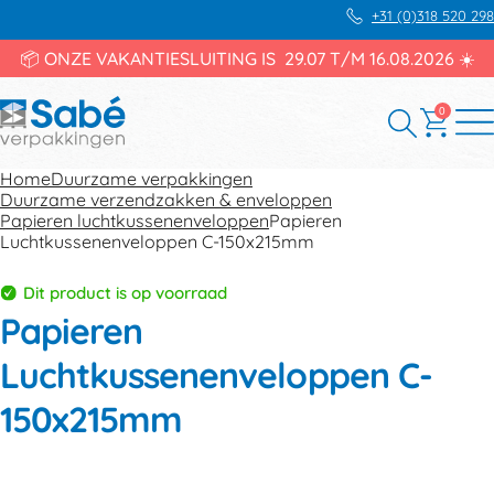
+31 (0)318 520 298
📦 ONZE VAKANTIESLUITING IS 29.07 T/M 16.08.2026 ☀️
0
Home
Duurzame verpakkingen
Duurzame verzendzakken & enveloppen
Papieren luchtkussenenveloppen
Papieren
Luchtkussenenveloppen C-150x215mm
Dit product is op voorraad
Papieren
Luchtkussenenveloppen C-
150x215mm