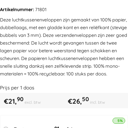
Artikelnummer:
71801
Deze luchtkussenenveloppen zijn gemaakt van 100% papier,
dubbellaags, met een gladde kant en een reliëfkant (stevige
bubbels van 3 mm). Deze verzendenveloppen zijn zeer goed
beschermend: De lucht wordt gevangen tussen de twee
lagen papier voor betere weerstand tegen schokken en
scheuren. De papieren luchtkussenenveloppen hebben een
snelle sluiting dankzij een zelfklevende strip. 100% mono-
materialen = 100% recyclebaar. 100 stuks per doos.
Prijs per
1
doos
90
50
€
21,
€
26,
excl. btw
incl. btw
5% k