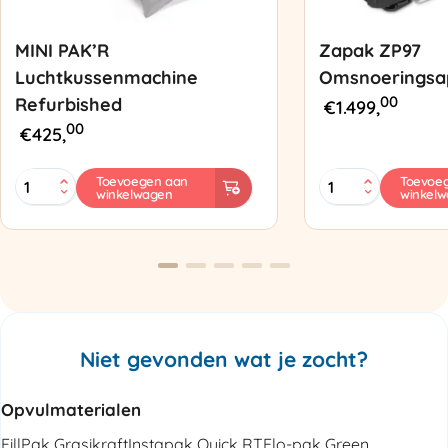
MINI PAK’R
Zapak ZP97
Luchtkussenmachine
Omsnoeringsa
00
Refurbished
€
1.499,
00
€
425,
MINI
Zapak
Toevoegen aan
Toevoe
winkelwagen
winkel
PAK'R
ZP97
Luchtkussenmachine
Omsnoeringsapp
Refurbished
aantal
aantal
Niet gevonden wat je zocht?
Opvulmaterialen
FillPak Grasikraft
Instapak Quick RT
Flo-pak Green