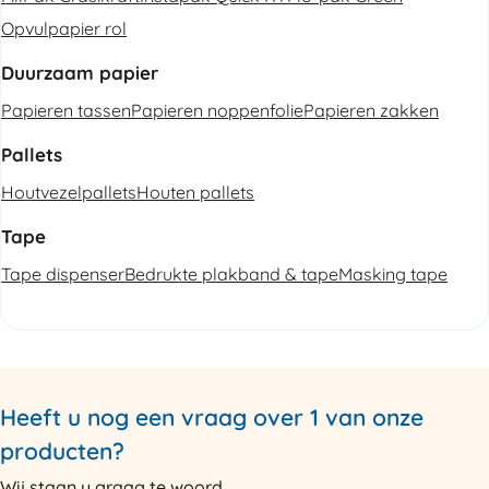
Opvulpapier rol
Duurzaam papier
Papieren tassen
Papieren noppenfolie
Papieren zakken
Pallets
Houtvezelpallets
Houten pallets
Tape
Tape dispenser
Bedrukte plakband & tape
Masking tape
Heeft u nog een vraag over 1 van onze
producten?
Wij staan u graag te woord.