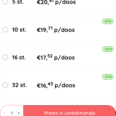
81
5 st.
€
20,
p/doos
10% k
71
10 st.
€
19,
p/doos
20% k
52
16 st.
€
17,
p/doos
25% k
43
32 st.
€
16,
p/doos
Papieren
Luchtkussenenveloppen
Plaats in winkelmandje
-
+