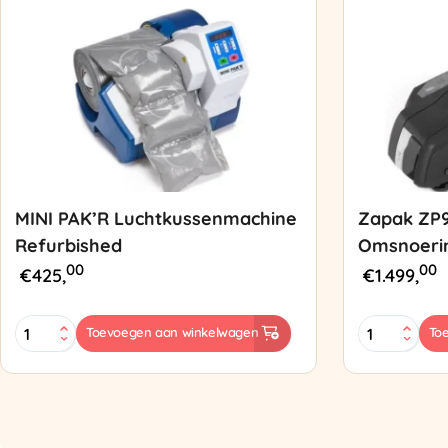
MINI PAK’R Luchtkussenmachine
Zapak ZP
Refurbished
Omsnoeri
00
00
€
425,
€
1.499,
MINI
Zapak
Toevoegen aan winkelwagen
To
PAK'R
ZP97
Luchtkussenmachine
Omsnoering
Refurbished
aantal
aantal