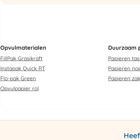
Opvulmaterialen
Duurzaam p
FillPak Grasikraft
Papieren ta
Instapak Quick RT
Papieren nop
Flo-pak Green
Papieren za
Opvulpapier rol
Heef