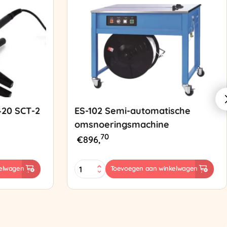
420 SCT-2
ES-102 Semi-automatische
omsnoeringsmachine
70
€
896,
ES-
elwagen
Toevoegen aan winkelwagen
102
Semi-
automatische
omsnoeringsmachine
aantal