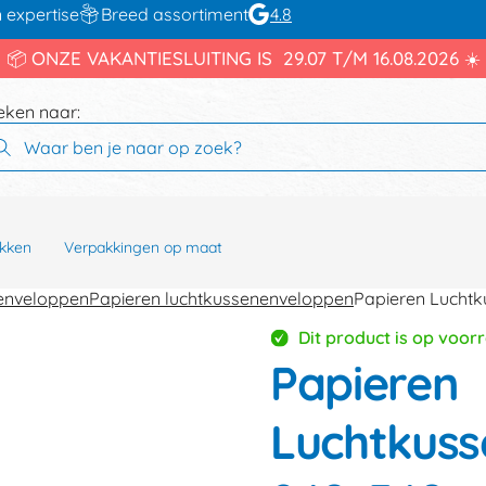
 expertise
Breed assortiment
4.8
📦 ONZE VAKANTIESLUITING IS 29.07 T/M 16.08.2026 ☀️
eken naar:
kken
Verpakkingen op maat
enveloppen
Papieren luchtkussenenveloppen
Papieren Lucht
Dit product is op voor
Papieren
Luchtkuss