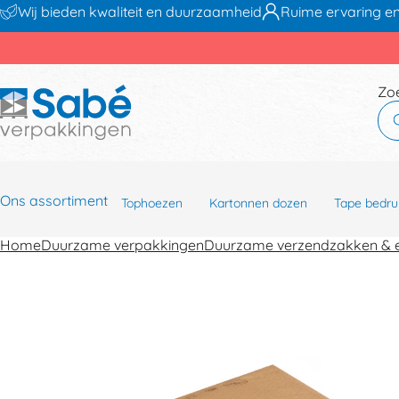
Wij bieden kwaliteit en duurzaamheid
Ruime ervaring en
Zo
Ons assortiment
Tophoezen
Kartonnen dozen
Tape bedru
Home
Duurzame verpakkingen
Duurzame verzendzakken & 