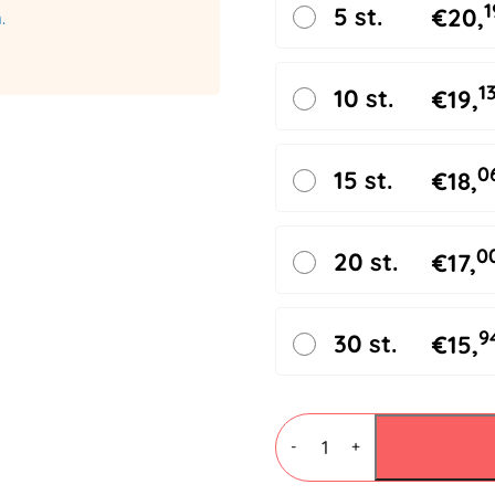
1
5 st.
€
20,
.
1
10 st.
€
19,
0
15 st.
€
18,
0
20 st.
€
17,
9
30 st.
€
15,
Papieren
Luchtkussenenveloppen
-
+
G-
240x340mm