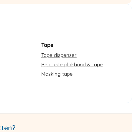
Tape
Tape dispenser
Bedrukte plakband & tape
Masking tape
cten?