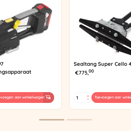
97
Sealtang Super Cello 
00
ngsapparaat
€
775,
Sealtang
evoegen aan winkelwagen
Toevoegen aan wink
Super
sapparaat
Cello
420
SCT-
2
aantal