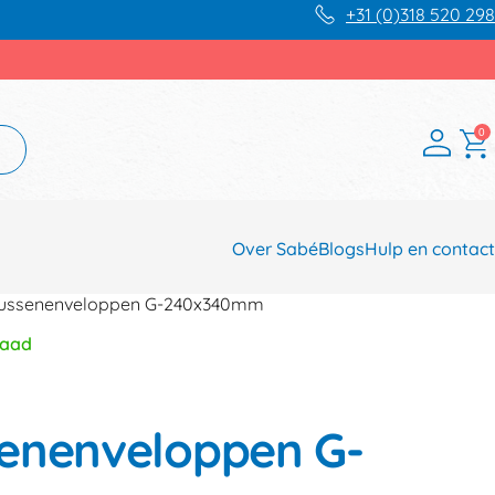
+31 (0)318 520 298
0
Over Sabé
Blogs
Hulp en contact
kussenenveloppen G-240x340mm
raad
enenveloppen G-