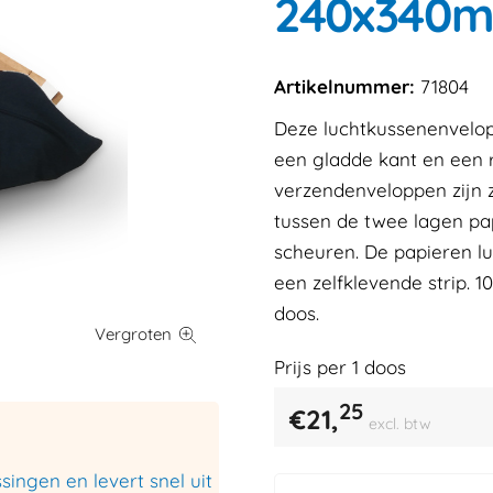
240x340
Artikelnummer:
71804
Deze luchtkussenenvelop
een gladde kant en een r
verzendenveloppen zijn
tussen de twee lagen pa
scheuren. De papieren lu
een zelfklevende strip. 
doos.
Prijs per
1
doos
25
€
21,
excl. btw
ingen en levert snel uit