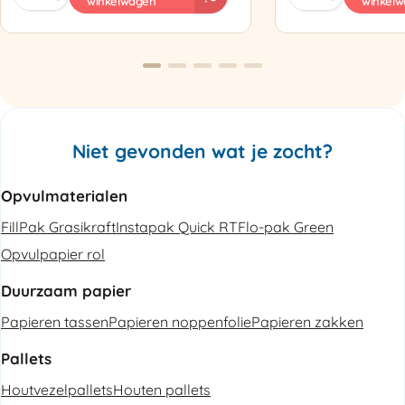
winkelwagen
winkel
PAK'R
ZP97
Luchtkussenmachine
Omsnoeringsapp
Refurbished
aantal
aantal
Niet gevonden wat je zocht?
Opvulmaterialen
FillPak Grasikraft
Instapak Quick RT
Flo-pak Green
Opvulpapier rol
Duurzaam papier
Papieren tassen
Papieren noppenfolie
Papieren zakken
Pallets
Houtvezelpallets
Houten pallets