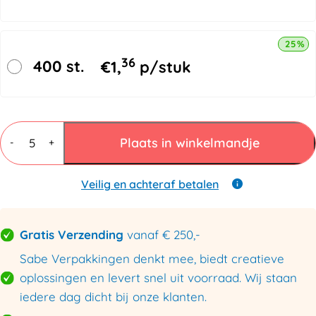
25% k
36
400 st.
€
1,
p/stuk
Ronde
verzendkokers
Plaats in winkelmandje
-
+
1170x60mm
aantal
Veilig en achteraf betalen
Gratis Verzending
vanaf € 250,-
Sabe Verpakkingen denkt mee, biedt creatieve
oplossingen en levert snel uit voorraad. Wij staan
iedere dag dicht bij onze klanten.