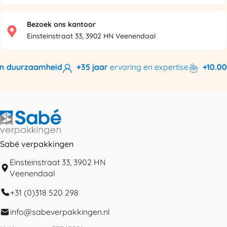
Bezoek ons kantoor
Einsteinstraat 33, 3902 HN Veenendaal
n duurzaamheid
+35 jaar
ervaring en expertise
+10.000
Sabé verpakkingen
Einsteinstraat 33, 3902 HN
Veenendaal
+31 (0)318 520 298
info@sabeverpakkingen.nl