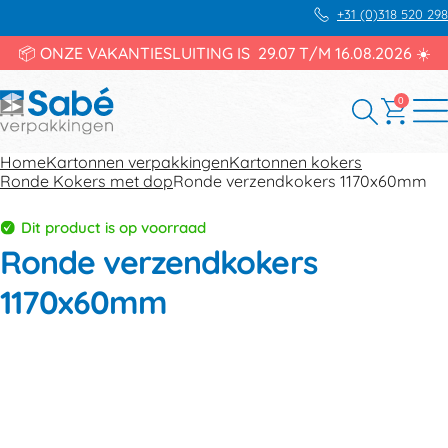
+31 (0)318 520 298
📦 ONZE VAKANTIESLUITING IS 29.07 T/M 16.08.2026 ☀️
0
Home
Kartonnen verpakkingen
Kartonnen kokers
Ronde Kokers met dop
Ronde verzendkokers 1170x60mm
Dit product is op voorraad
Ronde verzendkokers
1170x60mm