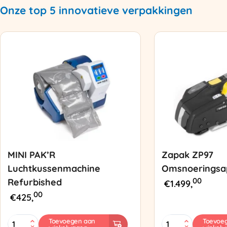
Onze top 5 innovatieve verpakkingen
MINI PAK’R
Zapak ZP97
Luchtkussenmachine
Omsnoeringsa
00
Refurbished
€
1.499,
00
€
425,
MINI
Zapak
Toevoegen aan
Toevoe