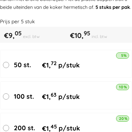
beide uiteinden van de koker hermetisch af.
5 stuks per pak
.
Prijs per
5
stuk
05
95
€
9,
€
10,
excl. btw
incl. btw
5% k
72
50 st.
€
1,
p/stuk
10% k
63
100 st.
€
1,
p/stuk
20% k
45
200 st.
€
1,
p/stuk