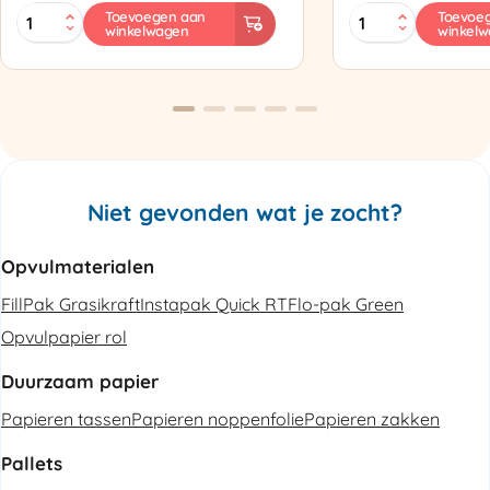
MINI
Zapak
Toevoegen aan
Toevoe
winkelwagen
winkel
PAK'R
ZP97
Luchtkussenmachine
Omsnoeringsapp
Refurbished
aantal
aantal
Niet gevonden wat je zocht?
Opvulmaterialen
FillPak Grasikraft
Instapak Quick RT
Flo-pak Green
Opvulpapier rol
Duurzaam papier
Papieren tassen
Papieren noppenfolie
Papieren zakken
Pallets