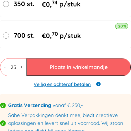
74
350 st.
€
0,
p/stuk
20% k
70
700 st.
€
0,
p/stuk
Ronde
verzendkokers
Plaats in winkelmandje
-
+
495x50mm
aantal
Veilig en achteraf betalen
Gratis Verzending
vanaf € 250,-
Sabe Verpakkingen denkt mee, biedt creatieve
oplossingen en levert snel uit voorraad. Wij staan
iedere dag dicht bij onze klanten.