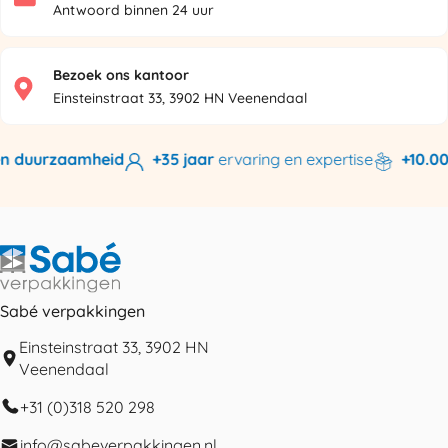
Antwoord binnen 24 uur
Bezoek ons kantoor
Einsteinstraat 33, 3902 HN Veenendaal
n duurzaamheid
+35 jaar
ervaring en expertise
+10.000
Sabé verpakkingen
Einsteinstraat 33, 3902 HN
Veenendaal
+31 (0)318 520 298
info@sabeverpakkingen.nl