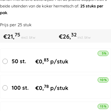
beide uiteinden van de koker hermetisch af.
25 stuks per
pak
.
Prijs per
25
stuk
75
32
€
21,
€
26,
excl. btw
incl. btw
5% k
83
50 st.
€
0,
p/stuk
10% k
78
100 st.
€
0,
p/stuk
15% k