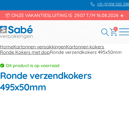
+31 (0)318 520 298
📦 ONZE VAKANTIESLUITING IS 29.07 T/M 16.08.2026 ☀️
0
Home
Kartonnen verpakkingen
Kartonnen kokers
Ronde Kokers met dop
Ronde verzendkokers 495x50mm
Dit product is op voorraad
Ronde verzendkokers
495x50mm