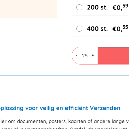
59
200 st.
€
0,
55
400 st.
€
0,
Ronde
verzendkokers
-
+
325x40mm
aantal
lossing voor veilig en efficiënt Verzenden
nier om documenten, posters, kaarten of andere lange