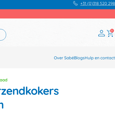
+31 (0)318 520 298
0
Over Sabé
Blogs
Hulp en contact
raad
rzendkokers
m