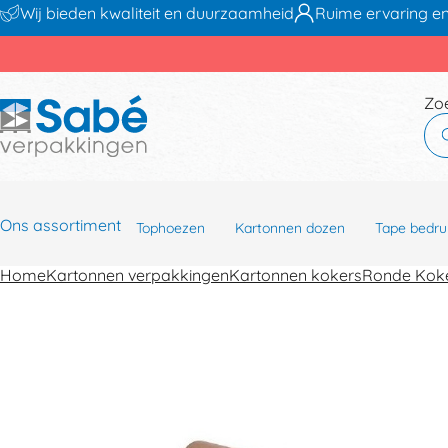
Wij bieden kwaliteit en duurzaamheid
Ruime ervaring en
Zo
Ons assortiment
Tophoezen
Kartonnen dozen
Tape bedru
Home
Kartonnen verpakkingen
Kartonnen kokers
Ronde Kok