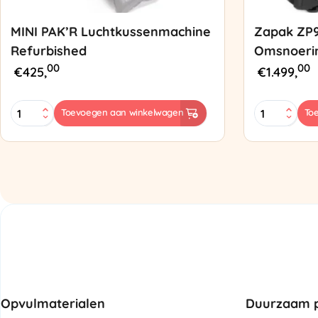
MINI PAK’R Luchtkussenmachine
Zapak ZP
Refurbished
Omsnoeri
00
00
€
425,
€
1.499,
MINI
Zapak
Toevoegen aan winkelwagen
To
PAK'R
ZP97
Luchtkussenmachine
Omsnoering
Refurbished
aantal
aantal
Opvulmaterialen
Duurzaam p