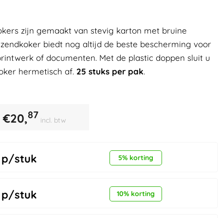
kers zijn gemaakt van stevig karton met bruine
rzendkoker biedt nog altijd de beste bescherming voor
 printwerk of documenten. Met de plastic doppen sluit u
oker hermetisch af.
25 stuks per pak
.
87
€
20,
incl. btw
p/stuk
5% korting
p/stuk
10% korting