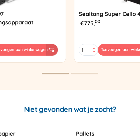
97
Sealtang Super Cello 
00
ngsapparaat
€
775,
Sealtang
evoegen aan winkelwagen
Toevoegen aan wink
Super
sapparaat
Cello
420
SCT-
2
aantal
Niet gevonden wat je zocht?
apier
Pallets