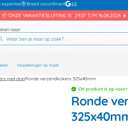
 expertise
Breed assortiment
4.8
📦 ONZE VAKANTIESLUITING IS 29.07 T/M 16.08.2026 ☀️
eken naar:
kken
Verpakkingen op maat
ers met dop
Ronde verzendkokers 325x40mm
Dit product is op voor
Ronde ve
325x40m