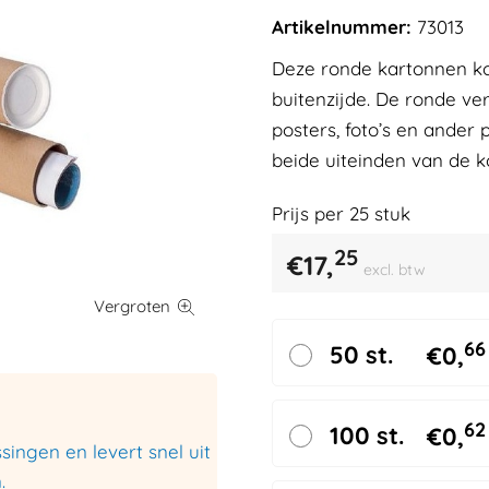
Artikelnummer:
73013
Deze ronde kartonnen ko
buitenzijde. De ronde ve
posters, foto’s en ander
beide uiteinden van de k
Prijs per
25
stuk
25
€
17,
excl. btw
66
50 st.
€
0,
62
100 st.
€
0,
ingen en levert snel uit
.