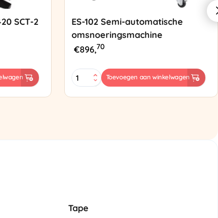
420 SCT-2
ES-102 Semi-automatische
omsnoeringsmachine
70
€
896,
ES-
elwagen
Toevoegen aan winkelwagen
102
Semi-
automatische
omsnoeringsmachine
aantal
Tape