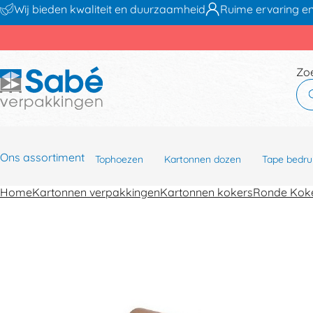
Wij bieden kwaliteit en duurzaamheid
Ruime ervaring en
Zo
Ons assortiment
Tophoezen
Kartonnen dozen
Tape bedru
Home
Kartonnen verpakkingen
Kartonnen kokers
Ronde Kok