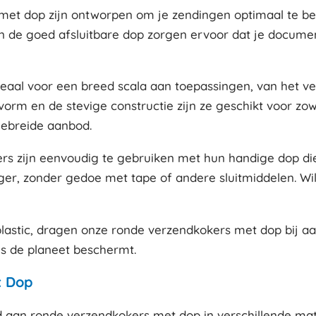
met dop zijn ontworpen om je zendingen optimaal te b
 en de goed afsluitbare dop zorgen ervoor dat je docume
ideaal voor een breed scala aan toepassingen, van het v
vorm en de stevige constructie zijn ze geschikt voor zow
gebreide aanbod.
rs zijn eenvoudig te gebruiken met hun handige dop die
er, zonder gedoe met tape of andere sluitmiddelen. Wi
lastic, dragen onze ronde verzendkokers met dop bij a
als de planeet beschermt.
t Dop
d aan ronde verzendkokers met dop in verschillende ma