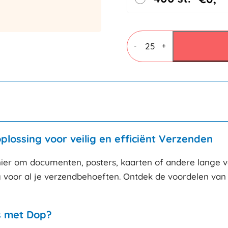
Ronde
verzendkokers
-
+
425x60mm
aantal
lossing voor veilig en efficiënt Verzenden
nier om documenten, posters, kaarten of andere lange
 voor al je verzendbehoeften. Ontdek de voordelen van
s met Dop?