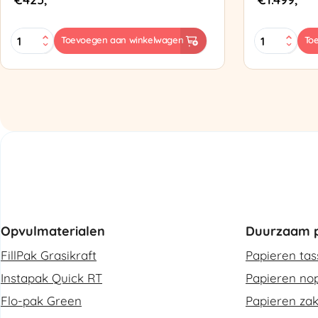
MINI
Zapak
Toevoegen aan winkelwagen
To
PAK'R
ZP97
Luchtkussenmachine
Omsnoering
Refurbished
aantal
aantal
Opvulmaterialen
Duurzaam p
FillPak Grasikraft
Papieren ta
Instapak Quick RT
Papieren nop
Flo-pak Green
Papieren za