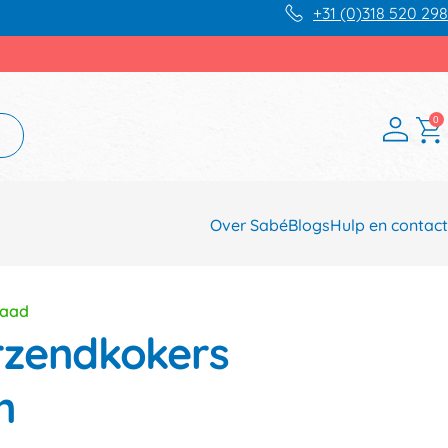
+31 (0)318 520 298
0
Over Sabé
Blogs
Hulp en contact
raad
rzendkokers
m