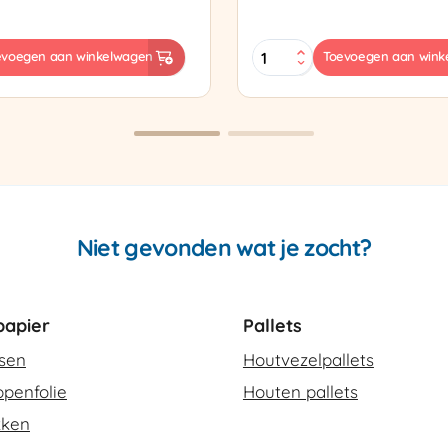
Sealtang
evoegen aan winkelwagen
Toevoegen aan wink
Super
sapparaat
Cello
420
SCT-
2
aantal
Niet gevonden wat je zocht?
apier
Pallets
ssen
Houtvezelpallets
penfolie
Houten pallets
kken