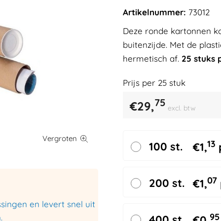
Artikelnummer:
73012
Deze ronde kartonnen ko
buitenzijde. Met de plast
hermetisch af.
25 stuks 
Prijs per
25
stuk
75
€
29,
excl. btw
13
100 st.
€
1,
07
200 st.
€
1,
ingen en levert snel uit
95
.
400 st.
€
0,