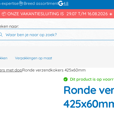
 expertise
Breed assortiment
4.8
📦 ONZE VAKANTIESLUITING IS 29.07 T/M 16.08.2026 ☀️
eken naar:
kken
Verpakkingen op maat
ers met dop
Ronde verzendkokers 425x60mm
Dit product is op voor
Ronde ve
425x60m