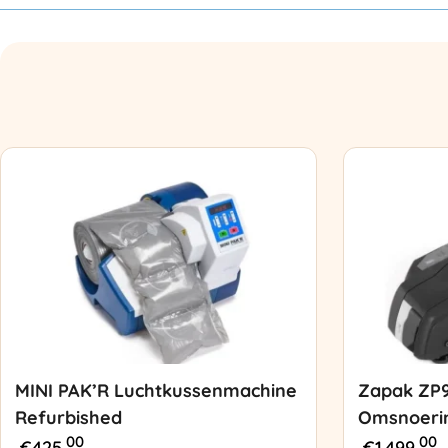
MINI PAK’R Luchtkussenmachine
Zapak ZP
Refurbished
Omsnoeri
00
00
€
425,
€
1.499,