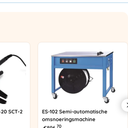
420 SCT-2
ES-102 Semi-automatische
omsnoeringsmachine
70
€
896,