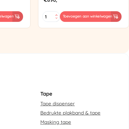
ES-
elwagen
Toevoegen aan winkelwagen
102
Semi-
automatische
omsnoeringsmachine
aantal
Tape
Tape dispenser
Bedrukte plakband & tape
Masking tape