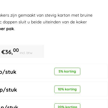
kers zijn gemaakt van stevig karton met bruine
ic doppen sluit u beide uiteinden van de koker
per pak
.
00
€
36,
incl. btw
p/stuk
5% korting
p/stuk
10% korting
p/stuk
20% korting