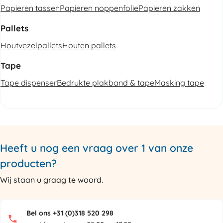
Papieren tassen
Papieren noppenfolie
Papieren zakken
Pallets
Houtvezelpallets
Houten pallets
Tape
Tape dispenser
Bedrukte plakband & tape
Masking tape
Heeft u nog een vraag over 1 van onze
producten?
Wij staan u graag te woord.
Bel ons +31 (0)318 520 298