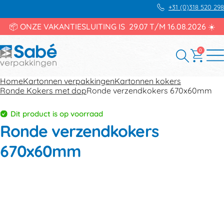
+31 (0)318 520 298
📦 ONZE VAKANTIESLUITING IS 29.07 T/M 16.08.2026 ☀️
0
Home
Kartonnen verpakkingen
Kartonnen kokers
Ronde Kokers met dop
Ronde verzendkokers 670x60mm
Dit product is op voorraad
Ronde verzendkokers
670x60mm