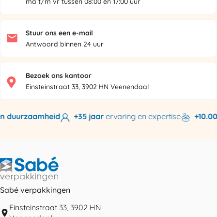
ma t/m vr tussen 08:00 en 17:00 uur
Stuur ons een e-mail
Antwoord binnen 24 uur
Bezoek ons kantoor
Einsteinstraat 33, 3902 HN Veenendaal
n duurzaamheid
+35 jaar
ervaring en expertise
+10.000
Sabé verpakkingen
Einsteinstraat 33, 3902 HN