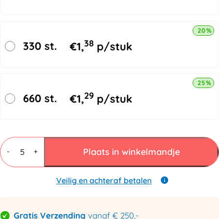
20% k
38
330 st.
€
1,
p/stuk
25% k
29
660 st.
€
1,
p/stuk
Ronde
verzendkokers
Plaats in winkelmandje
-
+
670x60mm
aantal
Veilig en achteraf betalen
Gratis Verzending
vanaf € 250,-