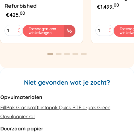
00
Refurbished
€
1.499,
00
€
425,
MINI
Zapak
Toevoegen aan
Toevoe
winkelwagen
winkel
PAK'R
ZP97
Luchtkussenmachine
Omsnoeringsapp
Refurbished
aantal
aantal
Niet gevonden wat je zocht?
Opvulmaterialen
FillPak Grasikraft
Instapak Quick RT
Flo-pak Green
Opvulpapier rol
Duurzaam papier