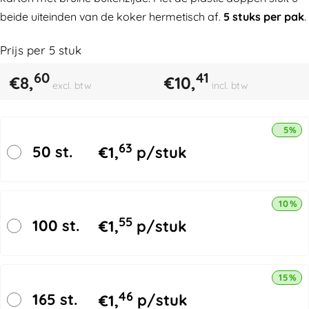
beide uiteinden van de koker hermetisch af.
5 stuks per pak
.
Prijs per
5
stuk
60
41
€
8,
€
10,
excl. btw
incl. btw
5% k
63
50 st.
€
1,
p/stuk
10% k
55
100 st.
€
1,
p/stuk
15% k
46
165 st.
€
1,
p/stuk