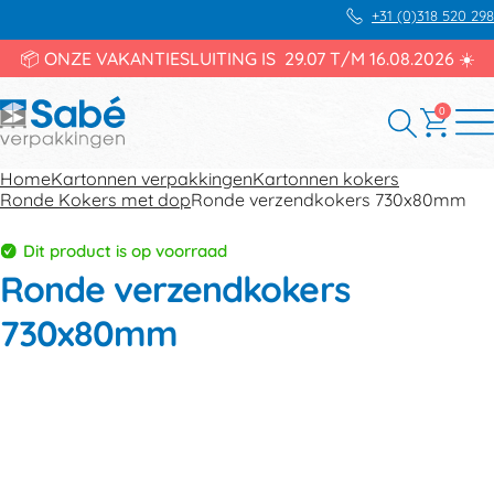
+31 (0)318 520 298
📦 ONZE VAKANTIESLUITING IS 29.07 T/M 16.08.2026 ☀️
0
Home
Kartonnen verpakkingen
Kartonnen kokers
Ronde Kokers met dop
Ronde verzendkokers 730x80mm
Dit product is op voorraad
Ronde verzendkokers
730x80mm