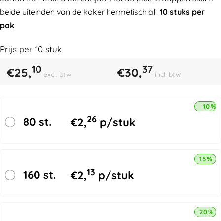
beide uiteinden van de koker hermetisch af.
10 stuks per
pak
.
Prijs per
10
stuk
10
37
€
25,
€
30,
excl. btw
incl. btw
10% 
26
80 st.
€
2,
p/stuk
15% k
13
160 st.
€
2,
p/stuk
20% k