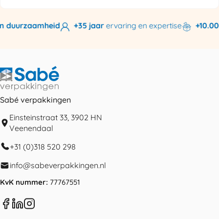
n duurzaamheid
+35 jaar
ervaring en expertise
+10.000
Sabé verpakkingen
Einsteinstraat 33, 3902 HN
Veenendaal
+31 (0)318 520 298
info@sabeverpakkingen.nl
KvK nummer:
77767551