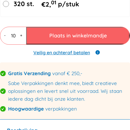
01
320 st.
€
2,
p/stuk
Ronde
verzendkokers
Plaats in winkelmandje
-
+
730x80mm
aantal
Veilig en achteraf betalen
Gratis Verzending
vanaf € 250,-
Sabe Verpakkingen denkt mee, biedt creatieve
oplossingen en levert snel uit voorraad. Wij staan
iedere dag dicht bij onze klanten.
Hoogwaardige
verpakkingen