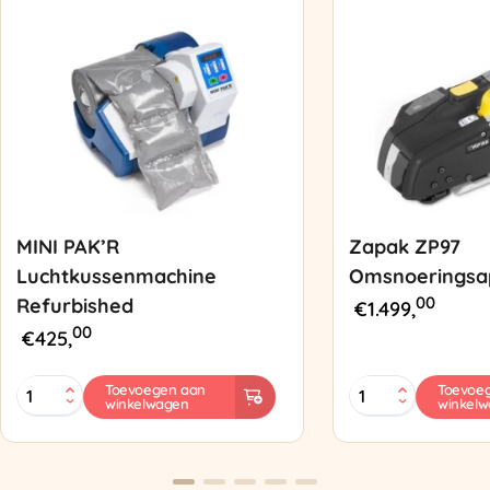
MINI PAK’R
Zapak ZP97
Luchtkussenmachine
Omsnoeringsa
00
Refurbished
€
1.499,
00
€
425,
MINI
Zapak
Toevoegen aan
Toevoe
winkelwagen
winkel
PAK'R
ZP97
Luchtkussenmachine
Omsnoeringsapp
Refurbished
aantal
aantal