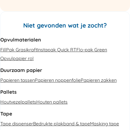
Niet gevonden wat je zocht?
Opvulmaterialen
FillPak Grasikraft
Instapak Quick RT
Flo-pak Green
Opvulpapier rol
Duurzaam papier
Papieren tassen
Papieren noppenfolie
Papieren zakken
Pallets
Houtvezelpallets
Houten pallets
Tape
Tape dispenser
Bedrukte plakband & tape
Masking tape