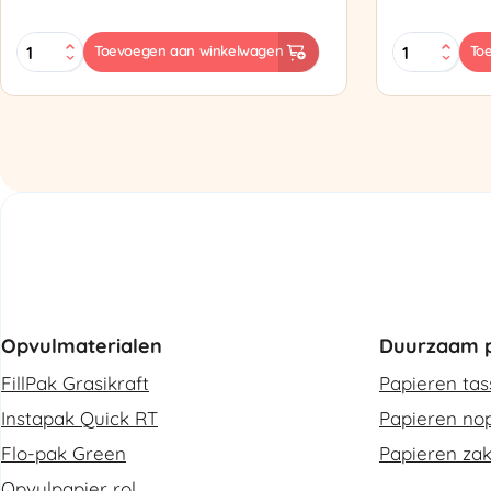
MINI
Zapak
Toevoegen aan winkelwagen
To
PAK'R
ZP97
Luchtkussenmachine
Omsnoering
Refurbished
aantal
aantal
Opvulmaterialen
Duurzaam p
FillPak Grasikraft
Papieren ta
Instapak Quick RT
Papieren nop
Flo-pak Green
Papieren za
Opvulpapier rol