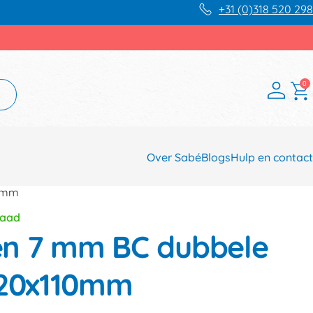
+31 (0)318 520 298
0
Over Sabé
Blogs
Hulp en contact
10mm
raad
n 7 mm BC dubbele
120x110mm