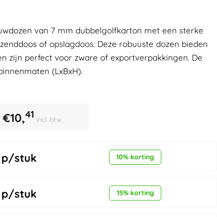
uwdozen van 7 mm dubbelgolfkarton met een sterke
erzenddoos of opslagdoos. Deze robuuste dozen bieden
 zijn perfect voor zware of exportverpakkingen. De
binnenmaten (LxBxH).
41
€
10,
incl. btw
p/stuk
10% korting
p/stuk
15% korting