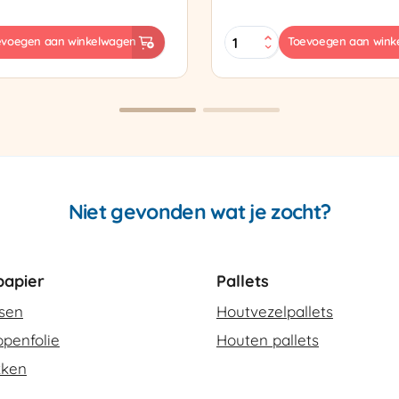
Sealtang
evoegen aan winkelwagen
Toevoegen aan wink
Super
sapparaat
Cello
420
SCT-
2
aantal
Niet gevonden wat je zocht?
apier
Pallets
ssen
Houtvezelpallets
penfolie
Houten pallets
kken