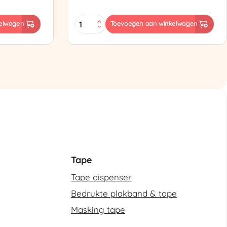
ES-
elwagen
Toevoegen aan winkelwagen
102
Semi-
automatische
omsnoeringsmachine
aantal
Tape
Tape dispenser
Bedrukte plakband & tape
Masking tape