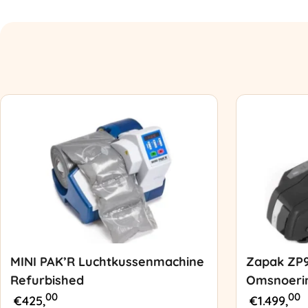
MINI PAK’R Luchtkussenmachine
Zapak ZP
Refurbished
Omsnoeri
00
00
€
425,
€
1.499,