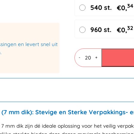
34
540 st.
€
0,
32
960 st.
€
0,
ingen en levert snel uit
Vouwdozen
.
7
-
+
mm
BC
dubbele
golf
160x120x110mm
aantal
(7 mm dik): Stevige en Sterke Verpakkings- 
 mm dik zijn dé ideale oplossing voor het veilig verp