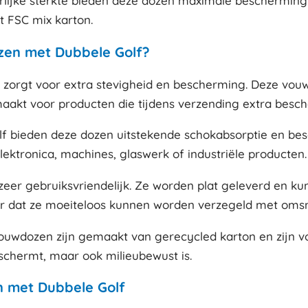
rlijke sterkte bieden deze dozen maximale bescherming t
it FSC mix karton.
en met Dubbele Golf?
ik zorgt voor extra stevigheid en bescherming. Deze vo
maakt voor producten die tijdens verzending extra bes
lf bieden deze dozen uitstekende schokabsorptie en bes
ektronica, machines, glaswerk of industriële producten.
zeer gebruiksvriendelijk. Ze worden plat geleverd en k
or dat ze moeiteloos kunnen worden verzegeld met omsno
ouwdozen zijn gemaakt van gerecycled karton en zijn v
eschermt, maar ook milieubewust is.
 met Dubbele Golf