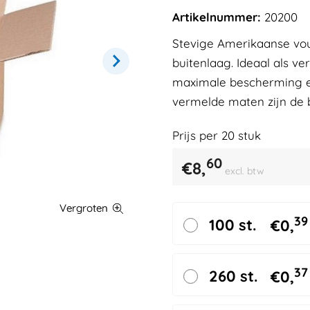
Artikelnummer:
20200
Stevige Amerikaanse vo
buitenlaag. Ideaal als v
maximale bescherming en
vermelde maten zijn de 
Prijs per
20
stuk
60
€
8,
excl. btw
39
100 st.
€
0,
37
260 st.
€
0,