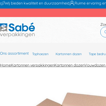
Wij bieden kwaliteit en duurzaamheid
Ruime ervaring en
Zo
Ons assortiment
Tophoezen
Kartonnen dozen
Tape bedru
Home
Kartonnen verpakkingen
Kartonnen dozen
Vouwdozen 