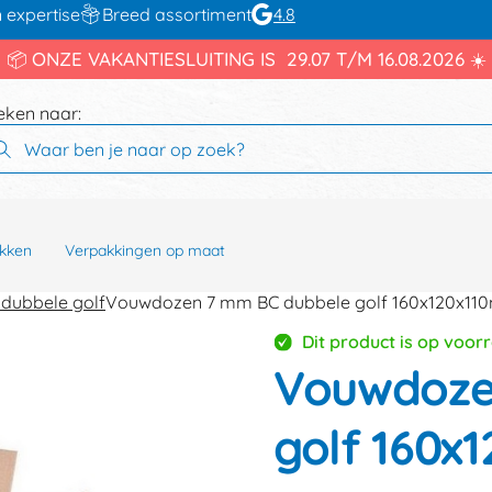
 expertise
Breed assortiment
4.8
📦 ONZE VAKANTIESLUITING IS 29.07 T/M 16.08.2026 ☀️
eken naar:
kken
Verpakkingen op maat
dubbele golf
Vouwdozen 7 mm BC dubbele golf 160x120x1
Dit product is op voor
Vouwdoze
golf 160x