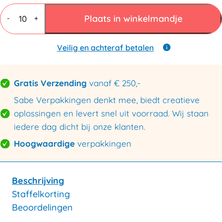
Vouwdozen
7
Plaats in winkelmandje
-
+
mm
BC
dubbele
Veilig en achteraf betalen
golf
300x200x100mm
aantal
Gratis Verzending
vanaf € 250,-
Sabe Verpakkingen denkt mee, biedt creatieve
oplossingen en levert snel uit voorraad. Wij staan
iedere dag dicht bij onze klanten.
Hoogwaardige
verpakkingen
Beschrijving
Staffelkorting
Beoordelingen