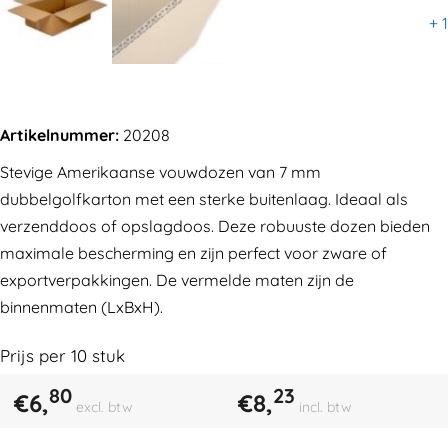
+
1
Artikelnummer:
20208
Stevige Amerikaanse vouwdozen van 7 mm
dubbelgolfkarton met een sterke buitenlaag. Ideaal als
verzenddoos of opslagdoos. Deze robuuste dozen bieden
maximale bescherming en zijn perfect voor zware of
exportverpakkingen. De vermelde maten zijn de
binnenmaten (LxBxH).
Prijs per
10
stuk
80
23
€
6,
€
8,
excl. btw
incl. btw