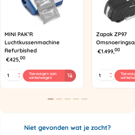
MINI PAK’R
Zapak ZP97
Luchtkussenmachine
Omsnoeringsa
00
Refurbished
€
1.499,
00
€
425,
MINI
Zapak
Toevoegen aan
Toevoe
winkelwagen
winkel
PAK'R
ZP97
Luchtkussenmachine
Omsnoeringsapp
Refurbished
aantal
aantal
Niet gevonden wat je zocht?