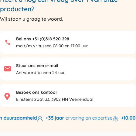
producten?
Wij staan u graag te woord.
Bel ons +31 (0)318 520 298
ma t/m vr tussen 08:00 en 17:00 uur
Stuur ons een e-mail
Antwoord binnen 24 uur
Bezoek ons kantoor
Einsteinstraat 33, 3902 HN Veenendaal
n duurzaamheid
+35 jaar
ervaring en expertise
+10.000