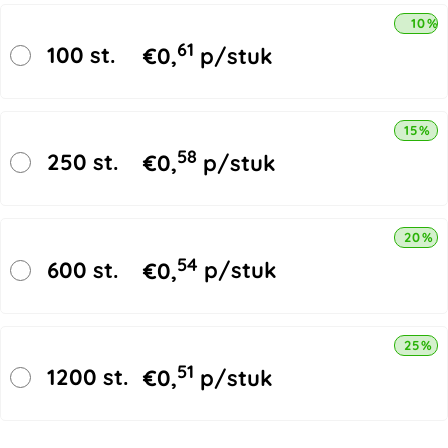
10% 
61
100 st.
€
0,
p/stuk
15% k
58
250 st.
€
0,
p/stuk
20% k
54
600 st.
€
0,
p/stuk
25% k
51
1200 st.
€
0,
p/stuk