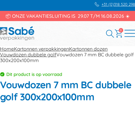
+31 (0)318 520 298
📦 ONZE VAKANTIESLUITING IS 29.07 T/M 16.08.2026 ☀️
0
Home
Kartonnen verpakkingen
Kartonnen dozen
Vouwdozen dubbele golf
Vouwdozen 7 mm BC dubbele golf
300x200x100mm
Dit product is op voorraad
Vouwdozen 7 mm BC dubbele
golf 300x200x100mm