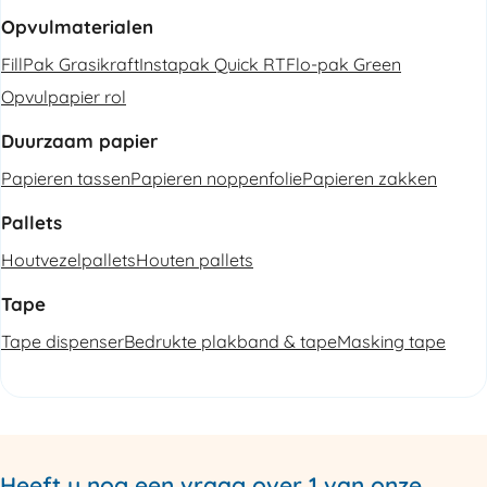
Opvulmaterialen
FillPak Grasikraft
Instapak Quick RT
Flo-pak Green
Opvulpapier rol
Duurzaam papier
Papieren tassen
Papieren noppenfolie
Papieren zakken
Pallets
Houtvezelpallets
Houten pallets
Tape
Tape dispenser
Bedrukte plakband & tape
Masking tape
Heeft u nog een vraag over 1 van onze