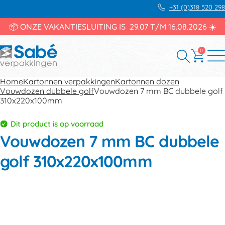
+31 (0)318 520 298
📦 ONZE VAKANTIESLUITING IS 29.07 T/M 16.08.2026 ☀️
0
Home
Kartonnen verpakkingen
Kartonnen dozen
Vouwdozen dubbele golf
Vouwdozen 7 mm BC dubbele golf
310x220x100mm
Dit product is op voorraad
Vouwdozen 7 mm BC dubbele
golf 310x220x100mm