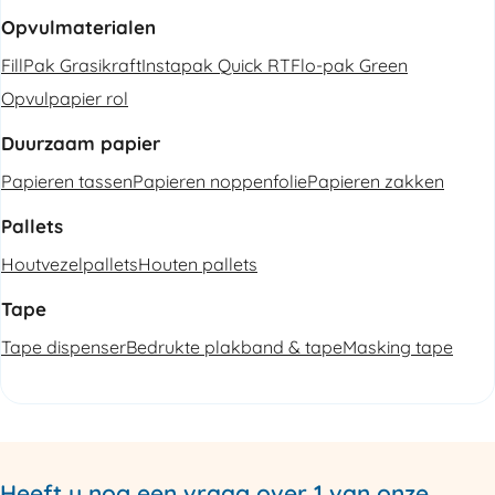
Opvulmaterialen
FillPak Grasikraft
Instapak Quick RT
Flo-pak Green
Opvulpapier rol
Duurzaam papier
Papieren tassen
Papieren noppenfolie
Papieren zakken
Pallets
Houtvezelpallets
Houten pallets
Tape
Tape dispenser
Bedrukte plakband & tape
Masking tape
Heeft u nog een vraag over 1 van onze