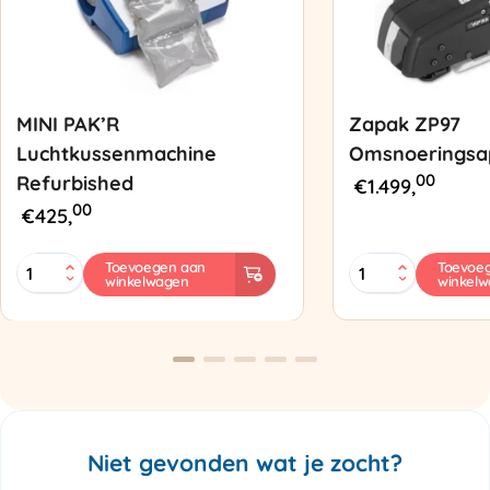
MINI PAK’R
Zapak ZP97
Luchtkussenmachine
Omsnoeringsa
00
Refurbished
€
1.499,
00
€
425,
MINI
Zapak
Toevoegen aan
Toevoe
winkelwagen
winkel
PAK'R
ZP97
Luchtkussenmachine
Omsnoeringsapp
Refurbished
aantal
aantal
Niet gevonden wat je zocht?