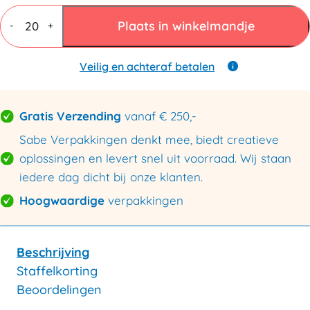
Vouwdozen
7
Plaats in winkelmandje
-
+
mm
BC
dubbele
Veilig en achteraf betalen
golf
310x220x100mm
aantal
Gratis Verzending
vanaf € 250,-
Sabe Verpakkingen denkt mee, biedt creatieve
oplossingen en levert snel uit voorraad. Wij staan
iedere dag dicht bij onze klanten.
Hoogwaardige
verpakkingen
Beschrijving
Staffelkorting
Beoordelingen