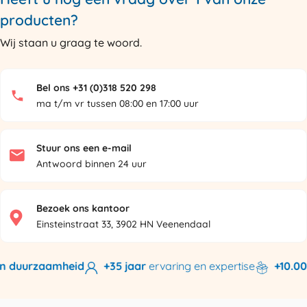
producten?
Wij staan u graag te woord.
Bel ons +31 (0)318 520 298
ma t/m vr tussen 08:00 en 17:00 uur
Stuur ons een e-mail
Antwoord binnen 24 uur
Bezoek ons kantoor
Einsteinstraat 33, 3902 HN Veenendaal
n duurzaamheid
+35 jaar
ervaring en expertise
+10.000