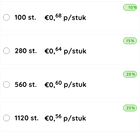
10% 
68
100 st.
€
0,
p/stuk
15% k
64
280 st.
€
0,
p/stuk
20% k
60
560 st.
€
0,
p/stuk
25% k
56
1120 st.
€
0,
p/stuk