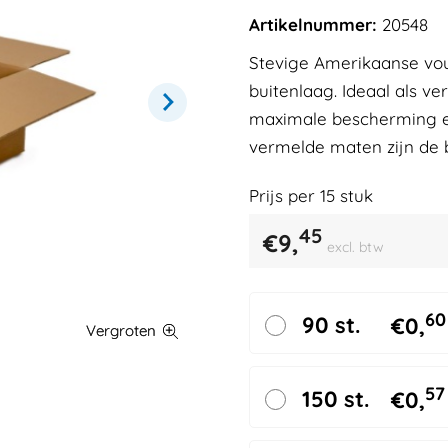
Artikelnummer:
20548
Stevige Amerikaanse vo
buitenlaag. Ideaal als v
maximale bescherming en
vermelde maten zijn de 
Prijs per
15
stuk
45
€
9,
excl. btw
60
90 st.
€
0,
57
150 st.
€
0,