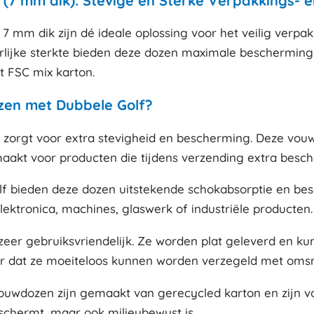
(7 mm dik): Stevige en Sterke Verpakkings- 
 mm dik zijn dé ideale oplossing voor het veilig verp
rlijke sterkte bieden deze dozen maximale bescherming t
it FSC mix karton.
en met Dubbele Golf?
ik zorgt voor extra stevigheid en bescherming. Deze vo
maakt voor producten die tijdens verzending extra bes
lf bieden deze dozen uitstekende schokabsorptie en bes
ektronica, machines, glaswerk of industriële producten.
zeer gebruiksvriendelijk. Ze worden plat geleverd en k
or dat ze moeiteloos kunnen worden verzegeld met omsno
ouwdozen zijn gemaakt van gerecycled karton en zijn v
eschermt, maar ook milieubewust is.