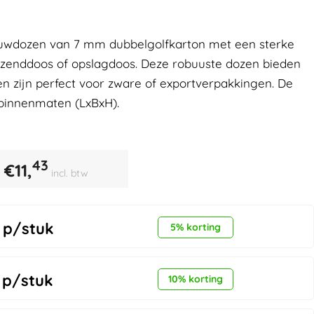
uwdozen van 7 mm dubbelgolfkarton met een sterke
erzenddoos of opslagdoos. Deze robuuste dozen bieden
 zijn perfect voor zware of exportverpakkingen. De
binnenmaten (LxBxH).
43
€
11,
incl. btw
p/stuk
5% korting
p/stuk
10% korting