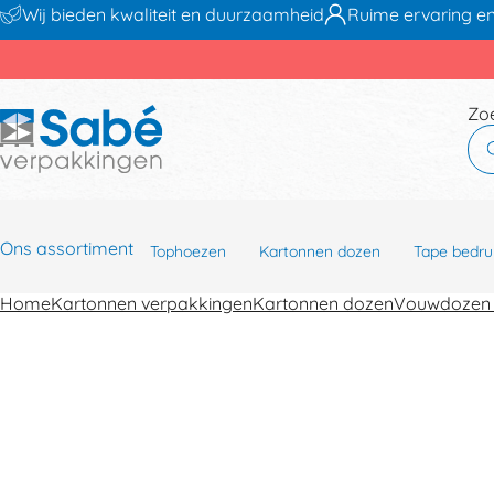
Wij bieden kwaliteit en duurzaamheid
Ruime ervaring en
Zo
Ons assortiment
Tophoezen
Kartonnen dozen
Tape bedru
Home
Kartonnen verpakkingen
Kartonnen dozen
Vouwdozen 