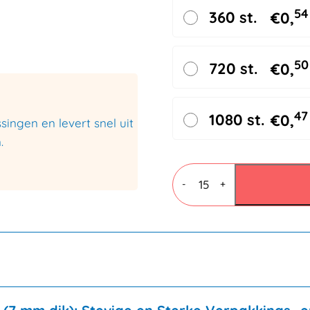
54
360 st.
€
0,
50
720 st.
€
0,
47
1080 st.
€
0,
ingen en levert snel uit
.
Vouwdozen
7
-
+
mm
BC
dubbele
golf
310x220x120mm
aantal