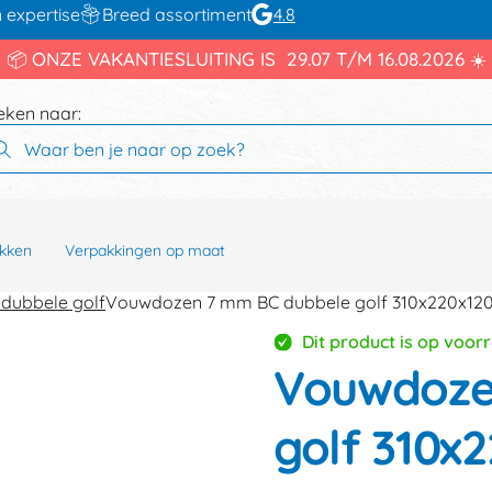
 expertise
Breed assortiment
4.8
📦 ONZE VAKANTIESLUITING IS 29.07 T/M 16.08.2026 ☀️
eken naar:
kken
Verpakkingen op maat
dubbele golf
Vouwdozen 7 mm BC dubbele golf 310x220x1
Dit product is op voor
Vouwdoze
golf 310