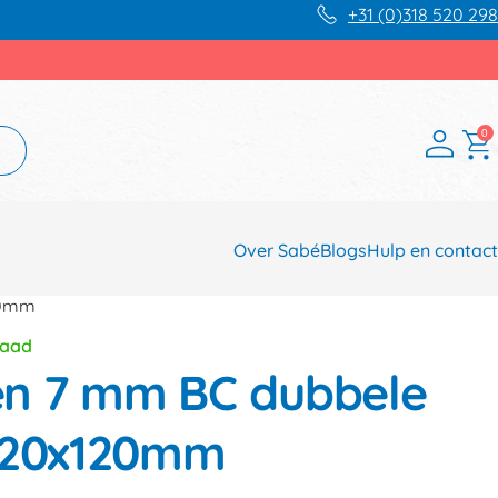
+31 (0)318 520 298
0
Over Sabé
Blogs
Hulp en contact
20mm
raad
n 7 mm BC dubbele
x220x120mm