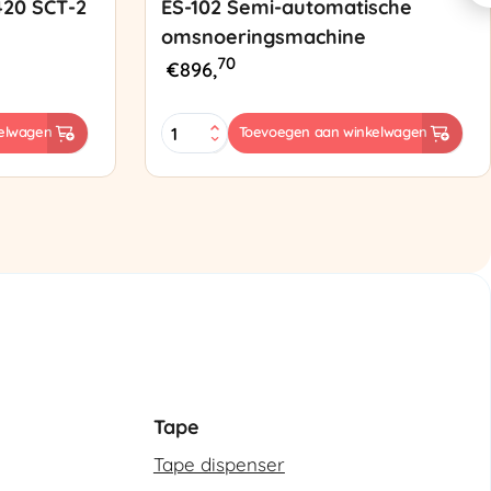
420 SCT-2
ES-102 Semi-automatische
omsnoeringsmachine
70
€
896,
ES-
elwagen
Toevoegen aan winkelwagen
102
Semi-
automatische
omsnoeringsmachine
aantal
Tape
Tape dispenser