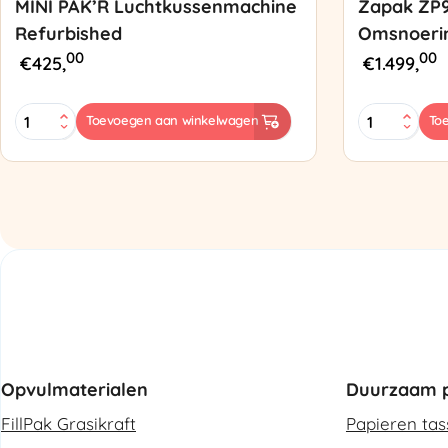
MINI PAK’R Luchtkussenmachine
Zapak ZP
Refurbished
Omsnoeri
00
00
€
425,
€
1.499,
MINI
Zapak
Toevoegen aan winkelwagen
To
PAK'R
ZP97
Luchtkussenmachine
Omsnoering
Refurbished
aantal
aantal
Opvulmaterialen
Duurzaam p
FillPak Grasikraft
Papieren ta