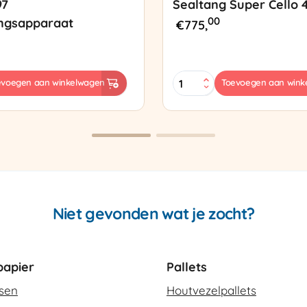
97
Sealtang Super Cello 
00
ngsapparaat
€
775,
Sealtang
evoegen aan winkelwagen
Toevoegen aan wink
Super
sapparaat
Cello
420
SCT-
2
aantal
Niet gevonden wat je zocht?
apier
Pallets
ssen
Houtvezelpallets