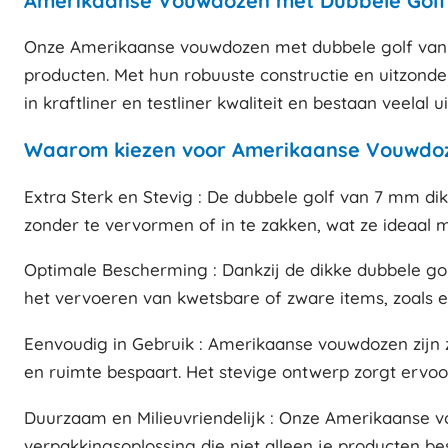
Amerikaanse Vouwdozen met Dubbele Golf 
Onze Amerikaanse vouwdozen met dubbele golf van 7
producten. Met hun robuuste constructie en uitzonde
in kraftliner en testliner kwaliteit en bestaan veelal u
Waarom kiezen voor Amerikaanse Vouwdoz
Extra Sterk en Stevig : De dubbele golf van 7 mm d
zonder te vervormen of in te zakken, wat ze ideaal 
Optimale Bescherming : Dankzij de dikke dubbele go
het vervoeren van kwetsbare of zware items, zoals el
Eenvoudig in Gebruik : Amerikaanse vouwdozen zijn 
en ruimte bespaart. Het stevige ontwerp zorgt ervo
Duurzaam en Milieuvriendelijk : Onze Amerikaanse v
verpakkingsoplossing die niet alleen je producten b